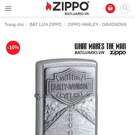
Bỏ
qua
nội
Trang chủ
/
BẬT LỬA ZIPPO
/
ZIPPO HARLEY - DAVIDSON®
dung
-10%