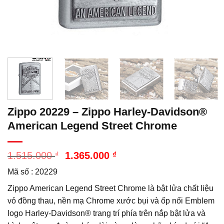
Zippo 20229 – Zippo Harley-Davidson®
American Legend Street Chrome
Giá
Giá
1.515.000
₫
1.365.000
₫
gốc
hiện
Mã số : 20229
là:
tại
1.515.000 ₫.
là:
Zippo American Legend Street Chrome là bật lửa chất liệu
1.365.000 ₫.
vỏ đồng thau, nền mạ Chrome xước bụi và ốp nổi Emblem
logo Harley-Davidson® trang trí phía trên nắp bật lửa và