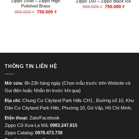
Zippo 254B – Zippo High
Zippo 150 – Zippo Black Ice
Polished Brass
Giá
Giá
965.000
₫
750.000
₫
gốc
hiện
Giá
Giá
965.000
₫
750.000
₫
là:
tại
gốc
hiện
965.000 ₫.
là:
là:
tại
750.000
965.000 ₫.
là:
750.000 ₫.
THÔNG TIN LIÊN HỆ
Mở cửa:
8h-23h hàng ngày (Chọn mẫu trước trên Website và
Gọi điện hoặc Nhắn tin trước khi qua)
Địa chỉ:
Chung Cư Cityland Park Hills CH1 , Đường số 10, Khu
Dân Cư Cityland Park Hills, Phường 10, Gò Vấp, Hồ Chí Minh.
Điện thoại:
Zalo/Facebook
Zippo Cổ-Xưa-La Mã:
0983.247.815
Zippo Catalog:
0978.473.739