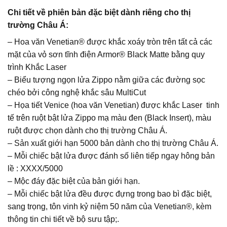
Chi tiết về phiên bản đặc biệt dành riêng cho thị
trường Châu Á:
– Hoa văn Venetian® được khắc xoáy tròn trên tất cả các
mặt của vỏ sơn tĩnh điện Armor® Black Matte bằng quy
trình Khắc Laser
– Biểu tượng ngọn lửa Zippo nằm giữa các đường sọc
chéo bởi công nghệ khắc sâu MultiCut
– Họa tiết Venice (hoa văn Venetian) được khắc Laser tinh
tế trên ruột bật lửa Zippo mạ màu đen (Black Insert), màu
ruột được chọn dành cho thị trường Châu Á.
– Sản xuất giới hạn 5000 bản dành cho thị trường Châu Á.
– Mỗi chiếc bật lửa được đánh số liên tiếp ngay hông bản
lề : XXXX/5000
– Mộc đáy đặc biệt của bản giới hạn.
– Mỗi chiếc bật lửa đều được đựng trong bao bì đặc biệt,
sang trọng, tôn vinh kỷ niệm 50 năm của Venetian®, kèm
thông tin chi tiết về bộ sưu tập;.