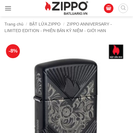
Bỏ
qua
nội
Trang chủ
/
BẬT LỬA ZIPPO
/
ZIPPO ANNIVERSARY -
dung
LIMITED EDITION - PHIÊN BẢN KỶ NIỆM - GIỚI HẠN
-8%