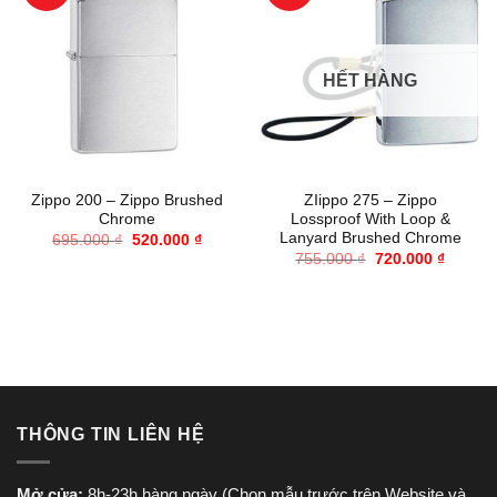
HẾT HÀNG
Zippo 200 – Zippo Brushed
ZIippo 275 – Zippo
Chrome
Lossproof With Loop &
Lanyard Brushed Chrome
Giá
Giá
695.000
₫
520.000
₫
gốc
hiện
Giá
Giá
755.000
₫
720.000
₫
là:
tại
gốc
hiện
695.000 ₫.
là:
là:
tại
520.000 ₫.
755.000 ₫.
là:
720.000
THÔNG TIN LIÊN HỆ
Mở cửa:
8h-23h hàng ngày (Chọn mẫu trước trên Website và