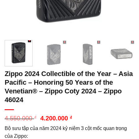
Zippo 2024 Collectible of the Year – Asia
Pacific – Honoring 50 Years of the
Venetian® – Zippo Coty 2024 – Zippo
46024
Giá
Giá
4.550.000
₫
4.200.000
₫
gốc
hiện
Bộ sưu tập của năm 2024 kỷ niệm 3 cột mốc quan trọng
là:
tại
4.550.000 ₫.
là:
của Zippo: