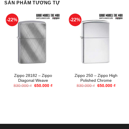
SẢN PHẨM TƯƠNG TỰ
-22%
-22%
Zippo 28182 – Zippo
Zippo 250 – Zippo High
Diagonal Weave
Polished Chrome
Giá
Giá
Giá
Giá
830.000
₫
650.000
₫
830.000
₫
650.000
₫
gốc
hiện
gốc
hiện
là:
tại
là:
tại
830.000 ₫.
là:
830.000 ₫.
là:
650.000 ₫.
650.000