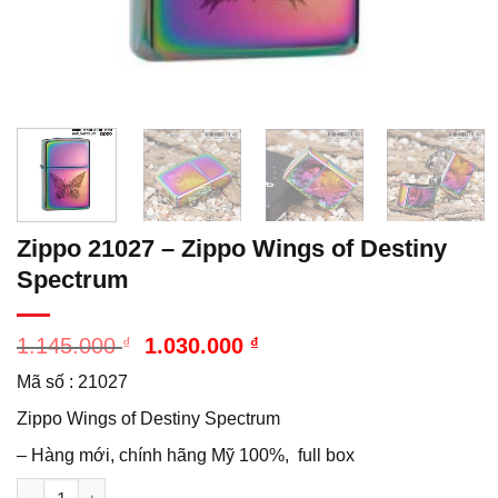
Zippo 21027 – Zippo Wings of Destiny
Spectrum
Giá
Giá
1.145.000
₫
1.030.000
₫
gốc
hiện
Mã số : 21027
là:
tại
1.145.000 ₫.
là:
Zippo Wings of Destiny Spectrum
1.030.000 ₫.
– Hàng mới, chính hãng Mỹ 100%, full box
Số lượng