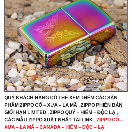
QUÝ KHÁCH HÀNG CÓ THỂ XEM THÊM CÁC SẢN
PHẨM ZIPPO CỔ – XƯA – LA MÃ , ZIPPO PHIÊN BẢN
GIỚI HẠN LIMITED , ZIPPO QUÝ – HIẾM – ĐỘC LẠ ,
CÁC MẪU ZIPPO XUẤT NHẬT TẠI LINK :
ZIPPO CỔ –
XƯA – LA MÃ – CANADA – HIẾM – ĐỘC – LẠ