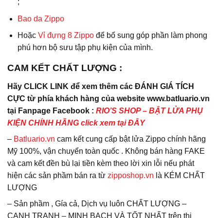
;
Bao da
Zippo
Hoặc
Vỉ đựng 8 Zippo
để bổ sung góp phần làm phong
phú hơn bộ sưu tập phụ kiện của mình.
CAM KẾT CHẤT LƯỢNG :
Hãy CLICK LINK để xem thêm các ĐÁNH GIÁ TÍCH
CỰC từ phía khách hàng của website www.batluario.vn
tại Fanpage Facebook :
RIO’S SHOP – BẬT LỬA PHỤ
KIỆN CHÍNH HÃNG click xem tại ĐÂY
–
Batluario.vn
cam kết cung cấp bật lửa Zippo chính hãng
Mỹ 100%, vận chuyển toàn quốc . Không bán hàng FAKE
và cam kết đền bù lại tiền kèm theo lời xin lỗi nếu phát
hiện các sản phầm bán ra từ
zipposhop.vn
là KÉM CHẤT
LƯỢNG
– Sản phầm , Gía cả, Dịch vụ luôn CHẤT LƯỢNG –
CẠNH TRANH – MINH BẠCH VÀ TỐT NHẤT trên thị