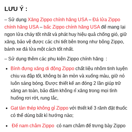
LƯU Ý
:
– Sử dụng
Xăng Zippo chính hãng USA
–
Đá lửa Zippo
chính hãng USA
–
bấc Zippo chính hãng USA
để mang lại
ngọn lửa cháy tốt nhất và phát huy hiệu quả chống gió, giữ
xăng, bảo vệ được các chi tiết bên trong như bông Zippo,
bánh xe đá lửa một cách tốt nhất.
– Sử dụng thêm các phụ kiện Zippo chính hãng :
Bình đựng xăng di động Zippo
chất liệu nhôm tinh luyện
chịu va đập tốt, không bị ăn mòn và xuống màu, giữ nó
luôn sáng bóng. Được thiết kế an đóng 2 lần giúp trữ
xăng an toàn, bảo đảm không rỉ xăng trong mọi tình
huống rơi rớt, rung lắc,
Gạt tàn thép không gỉ Zippo
với thiết kế 3 rãnh đặt thuốc
có thể dùng bất kì hướng nào;
Đế nam châm Zippo
có nam châm để trưng bày Zippo