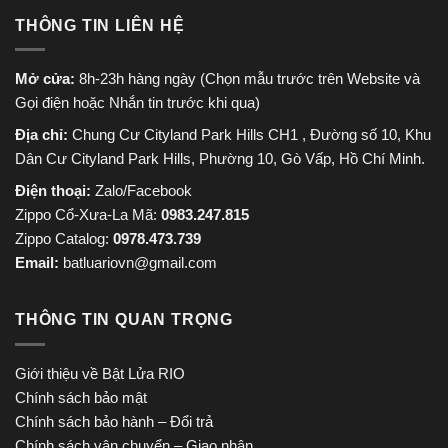
THÔNG TIN LIÊN HỆ
Mở cửa:
8h-23h hàng ngày (Chọn mẫu trước trên Website và
Gọi điện hoặc Nhắn tin trước khi qua)
Địa chỉ:
Chung Cư Cityland Park Hills CH1 , Đường số 10, Khu
Dân Cư Cityland Park Hills, Phường 10, Gò Vấp, Hồ Chí Minh.
Điện thoại:
Zalo/Facebook
Zippo Cổ-Xưa-La Mã:
0983.247.815
Zippo Catalog:
0978.473.739
Email:
batluariovn@gmail.com
THÔNG TIN QUAN TRỌNG
Giới thiệu về Bật Lửa RIO
Chính sách bảo mật
Chính sách bảo hành – Đổi trả
Chính sách vận chuyển – Giao nhận