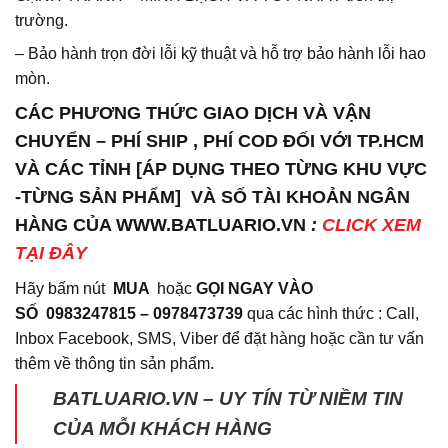
trường.
– Bảo hành trọn đời lỗi kỹ thuật và hỗ trợ bảo hành lỗi hao
mòn.
CÁC PHƯƠNG THỨC GIAO DỊCH VÀ VẬN
CHUYỂN – PHÍ SHIP , PHÍ COD ĐỐI VỚI TP.HCM
VÀ CÁC TỈNH [ÁP DỤNG THEO TỪNG KHU VỰC
-TỪNG SẢN PHẨM] VÀ SỐ TÀI KHOẢN NGÂN
HÀNG CỦA WWW.BATLUARIO.VN
:
CLICK XEM
TẠI ĐÂY
Hãy bấm nút
MUA
hoặc
GỌI NGAY VÀO
SỐ
0983247815 – 0978473739
qua các hình thức : Call,
Inbox Facebook, SMS, Viber để đặt hàng hoặc cần tư vấn
thêm về thông tin sản phẩm.
BATLUARIO.VN – UY TÍN TỪ NIỀM TIN
CỦA MỖI KHÁCH HÀNG