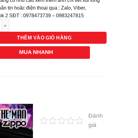
àng có nhu cầu xem thêm ảnh chi tiết vui lòng
ắn tin hoặc điện thoại qua : Zalo, Viber,
k 2 SĐT : 0978473739 – 0983247815
g
THÊM VÀO GIỎ HÀNG
MUA NHANH
Đánh
giá