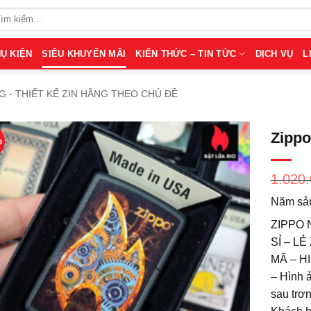
Ụ KIỆN
SIÊU KHUYẾN MÃI
KIẾN THỨC – TIN TỨC
DỊCH VỤ
L
 - THIẾT KẾ ZIN HÃNG THEO CHỦ ĐỀ
Zippo
%
1.020
Năm sản
ZIPPO 
SỈ – L
MÃ – H
– Hình ả
sau trơn