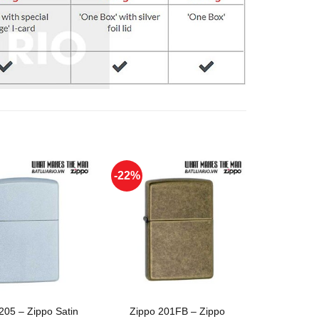
-22%
-22%
+
+
205 – Zippo Satin
Zippo 201FB – Zippo
Zippo 