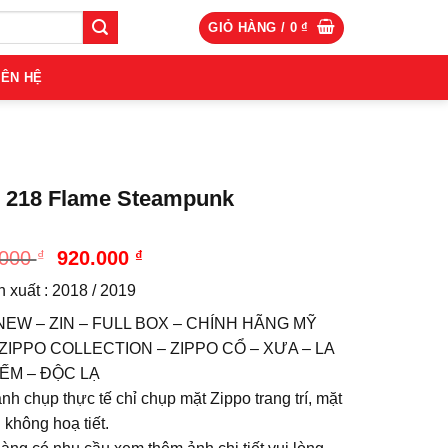
GIỎ HÀNG /
0
₫
IÊN HỆ
 218 Flame Steampunk
Giá
Giá
.000
₫
920.000
₫
gốc
hiện
 xuất : 2018 / 2019
là:
tại
1.020.000 ₫.
là:
NEW – ZIN – FULL BOX – CHÍNH HÃNG MỸ
920.000 ₫.
Ẻ ZIPPO COLLECTION – ZIPPO CỔ – XƯA – LA
IẾM – ĐỘC LẠ
nh chụp thực tế chỉ chụp mặt Zippo trang trí, mặt
 không hoạ tiết.