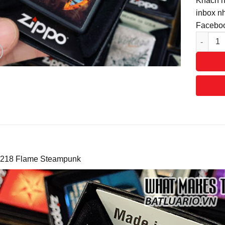
Khách h
inbox nh
Faceboo
Số lượn
 218 Flame Steampunk