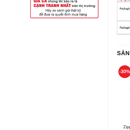
SẢN
-30
+
Zip