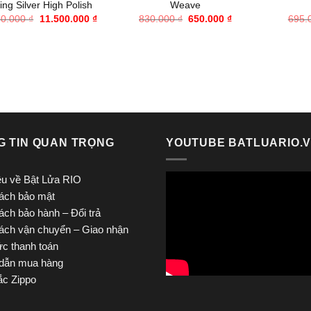
ling Silver High Polish
Weave
Giá
Giá
Giá
Giá
70.000
₫
11.500.000
₫
830.000
₫
650.000
₫
695.
gốc
hiện
gốc
hiện
là:
tại
là:
tại
16.370.000 ₫.
là:
830.000 ₫.
là:
11.500.000 ₫.
650.000 ₫.
G TIN QUAN TRỌNG
YOUTUBE BATLUARIO.
iệu về Bật Lửa RIO
ách bảo mật
ách bảo hành – Đổi trả
ách vận chuyển – Giao nhận
ức thanh toán
dẫn mua hàng
c Zippo