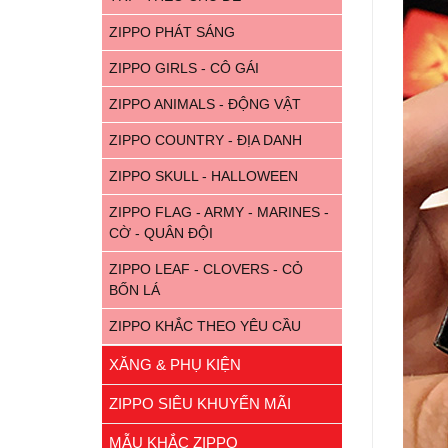
ZIPPO PHÁT SÁNG
ZIPPO GIRLS - CÔ GÁI
ZIPPO ANIMALS - ĐỘNG VẬT
ZIPPO COUNTRY - ĐỊA DANH
ZIPPO SKULL - HALLOWEEN
ZIPPO FLAG - ARMY - MARINES -
CỜ - QUÂN ĐỘI
ZIPPO LEAF - CLOVERS - CỎ
BỐN LÁ
ZIPPO KHẮC THEO YÊU CẦU
XĂNG & PHỤ KIỆN
ZIPPO SIÊU KHUYẾN MÃI
MẪU KHẮC ZIPPO