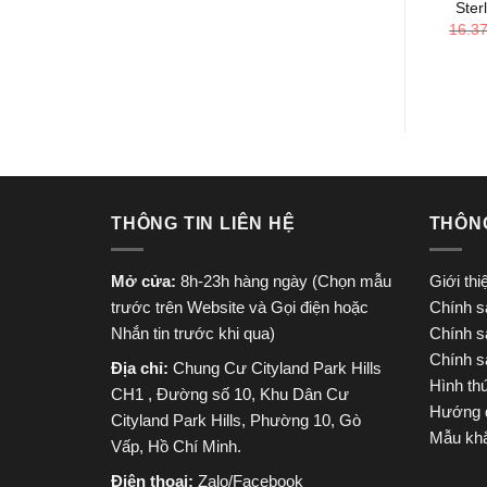
Ster
16.3
THÔNG TIN LIÊN HỆ
THÔN
Mở cửa:
8h-23h hàng ngày (Chọn mẫu
Giới th
trước trên Website và Gọi điện hoặc
Chính s
Nhắn tin trước khi qua)
Chính s
Chính s
Địa chỉ:
Chung Cư Cityland Park Hills
Hình th
CH1 , Đường số 10, Khu Dân Cư
Hướng 
Cityland Park Hills, Phường 10, Gò
Mẫu khắ
Vấp, Hồ Chí Minh.
Điện thoại:
Zalo/Facebook