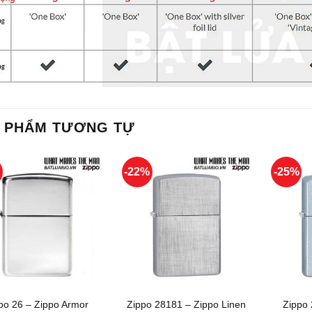
 PHẨM TƯƠNG TỰ
%
-22%
-25%
+
+
po 26 – Zippo Armor
Zippo 28181 – Zippo Linen
Zippo 