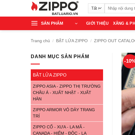
Bỏ
Tìm
qua
kiếm:
nội
SẢN PHẨM
GIỚI THIỆU
XĂNG & PH
dung
Trang chủ
/
BẬT LỬA ZIPPO
/
ZIPPO OUT CATALOG
DANH MỤC SẢN PHẨM
-10
BẬT LỬA ZIPPO
ZIPPO ASIA - ZIPPO THỊ TRƯỜNG
CHÂU Á - XUẤT NHẬT - XUẤT
HÀN
ZIPPO ARMOR VỎ DÀY TRANG
TRÍ
ZIPPO CỔ - XƯA - LA MÃ -
CANADA - HIẾM - ĐỘC - LẠ