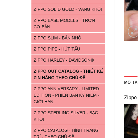
ZIPPO SOLID GOLD - VÀNG KHỐI
ZIPPO BASE MODELS - TRƠN
CƠ BẢN
ZIPPO SLIM - BẢN NHỎ
ZIPPO PIPE - HÚT TẨU
ZIPPO HARLEY - DAVIDSON®
ZIPPO OUT CATALOG - THIẾT KẾ
ZIN HÃNG THEO CHỦ ĐỀ
MÔ TẢ
ZIPPO ANNIVERSARY - LIMITED
EDITION - PHIÊN BẢN KỶ NIỆM -
Zippo
GIỚI HẠN
ZIPPO STERLING SILVER - BẠC
KHỐI
ZIPPO CATALOG - HÌNH TRANG
TRÍ - THEO CHỦ ĐỀ