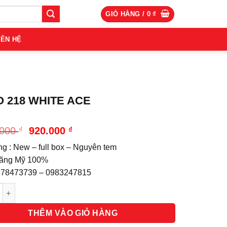
GIỎ HÀNG /
0
₫
IÊN HỆ
O 218 WHITE ACE
Giá
Giá
.000
₫
920.000
₫
gốc
hiện
ng : New – full box – Nguyên tem
là:
tại
1.020.000 ₫.
là:
hãng Mỹ 100%
920.000 ₫.
0978473739 – 0983247815
g
THÊM VÀO GIỎ HÀNG