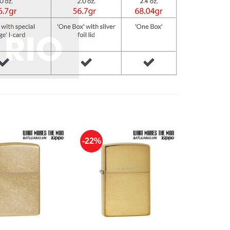
-22%
-22%
+
+