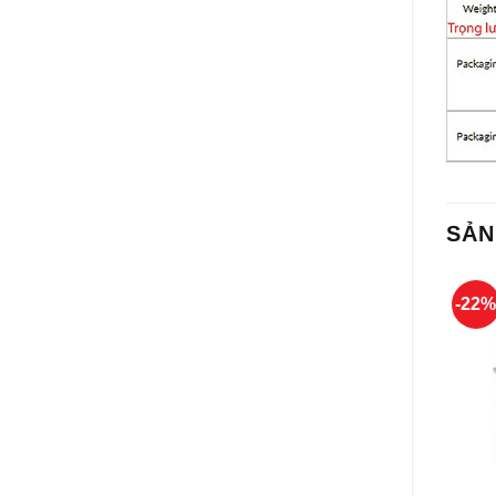
SẢN
-22
+