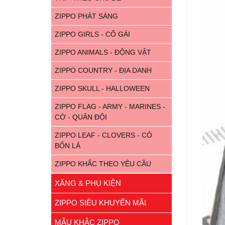
ZIPPO PHÁT SÁNG
ZIPPO GIRLS - CÔ GÁI
ZIPPO ANIMALS - ĐỘNG VẬT
ZIPPO COUNTRY - ĐỊA DANH
ZIPPO SKULL - HALLOWEEN
ZIPPO FLAG - ARMY - MARINES -
CỜ - QUÂN ĐỘI
ZIPPO LEAF - CLOVERS - CỎ
BỐN LÁ
ZIPPO KHẮC THEO YÊU CẦU
XĂNG & PHỤ KIỆN
ZIPPO SIÊU KHUYẾN MÃI
MẪU KHẮC ZIPPO