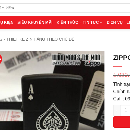
Ụ KIỆN
SIÊU KHUYẾN MÃI
KIẾN THỨC – TIN TỨC
DỊCH VỤ
L
 - THIẾT KẾ ZIN HÃNG THEO CHỦ ĐỀ
ZIPP
%
1.020
Tình trạ
Chính 
Call : 
Số lượn