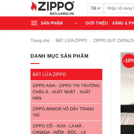
Bỏ
Tìm
qua
kiếm:
nội
SẢN PHẨM
GIỚI THIỆU
XĂNG & PH
dung
Trang chủ
/
BẬT LỬA ZIPPO
/
ZIPPO OUT CATALOG
DANH MỤC SẢN PHẨM
-10
BẬT LỬA ZIPPO
ZIPPO ASIA - ZIPPO THỊ TRƯỜNG
CHÂU Á - XUẤT NHẬT - XUẤT
HÀN
ZIPPO ARMOR VỎ DÀY TRANG
TRÍ
ZIPPO CỔ - XƯA - LA MÃ -
CANADA - HIẾM - ĐỘC - LẠ