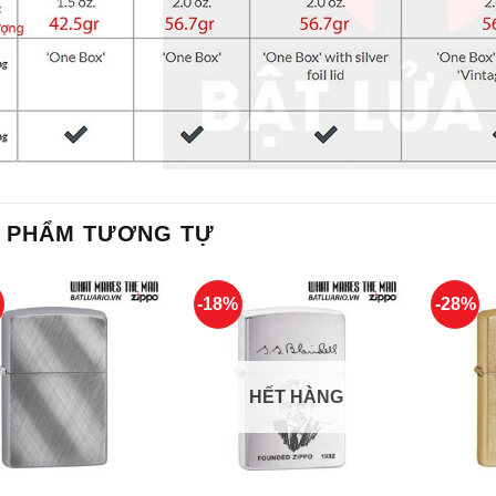
 PHẨM TƯƠNG TỰ
%
-18%
-28%
HẾT HÀNG
+
+