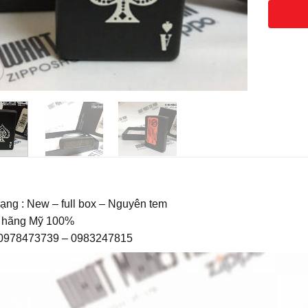
rạng : New – full box – Nguyên tem
 hãng Mỹ 100%
: 0978473739 – 0983247815