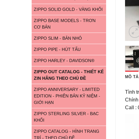
ZIPPO SOLID GOLD - VÀNG KHỐI
ZIPPO BASE MODELS - TRƠN
CƠ BẢN
ZIPPO SLIM - BẢN NHỎ
ZIPPO PIPE - HÚT TẨU
ZIPPO HARLEY - DAVIDSON®
ZIPPO OUT CATALOG - THIẾT KẾ
MÔ TẢ
ZIN HÃNG THEO CHỦ ĐỀ
ZIPPO ANNIVERSARY - LIMITED
Tình t
EDITION - PHIÊN BẢN KỶ NIỆM -
Chính
GIỚI HẠN
Call 
ZIPPO STERLING SILVER - BẠC
KHỐI
ZIPPO CATALOG - HÌNH TRANG
TRÍ - THEO CHỦ ĐỀ