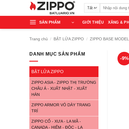
Bỏ
Tìm
qua
kiếm:
nội
SẢN PHẨM
GIỚI THIỆU
XĂNG & PH
dung
Trang chủ
/
BẬT LỬA ZIPPO
/
ZIPPO BASE MODEL
DANH MỤC SẢN PHẨM
-9%
BẬT LỬA ZIPPO
ZIPPO ASIA - ZIPPO THỊ TRƯỜNG
CHÂU Á - XUẤT NHẬT - XUẤT
HÀN
ZIPPO ARMOR VỎ DÀY TRANG
TRÍ
ZIPPO CỔ - XƯA - LA MÃ -
CANADA - HIẾM - ĐỘC - LẠ