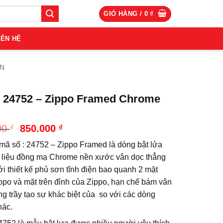
GIỎ HÀNG /
0
₫
IÊN HỆ
ẨN
 24752 – Zippo Framed Chrome
Giá
Giá
00
₫
850.000
₫
gốc
hiện
 mã số : 24752 – Zippo Framed là dòng bật lửa
là:
tại
935.000 ₫.
là:
t liệu đồng mạ Chrome nền xước vân dọc thẳng
850.000 ₫.
i thiết kế phủ sơn tĩnh điện bao quanh 2 mặt
ppo và mặt trên đỉnh của Zippo, hạn chế bám vân
ng trầy tạo sự khác biệt của so với các dòng
hác.