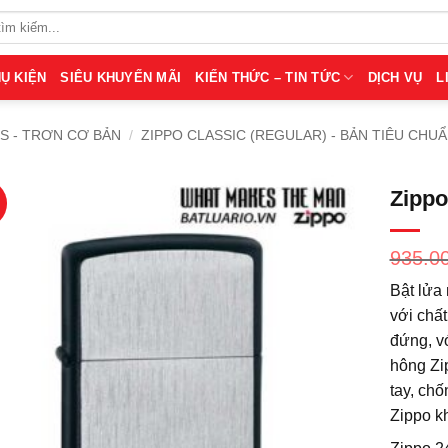
Ụ KIỆN
SIÊU KHUYẾN MÃI
KIẾN THỨC – TIN TỨC
DỊCH VỤ
L
S - TRƠN CƠ BẢN
/
ZIPPO CLASSIC (REGULAR) - BẢN TIÊU CHU
Zippo
935.0
Bật lửa
với chấ
đứng, vớ
hông Zi
tay, chố
Zippo k