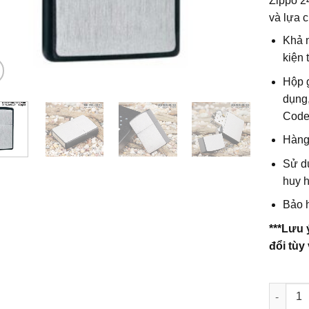
Zippo 2
và lựa 
Khả n
kiện t
Hộp 
dụng
Code
Hàng
Sử d
huy h
Bảo h
***Lưu 
đổi tùy
Số lượn