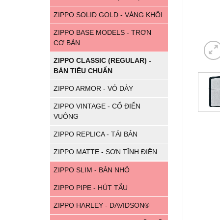
ZIPPO SOLID GOLD - VÀNG KHỐI
ZIPPO BASE MODELS - TRƠN
CƠ BẢN
ZIPPO CLASSIC (REGULAR) -
BẢN TIÊU CHUẨN
ZIPPO ARMOR - VỎ DÀY
ZIPPO VINTAGE - CỔ ĐIỂN
VUÔNG
ZIPPO REPLICA - TÁI BẢN
ZIPPO MATTE - SƠN TĨNH ĐIỆN
ZIPPO SLIM - BẢN NHỎ
ZIPPO PIPE - HÚT TẨU
ZIPPO HARLEY - DAVIDSON®