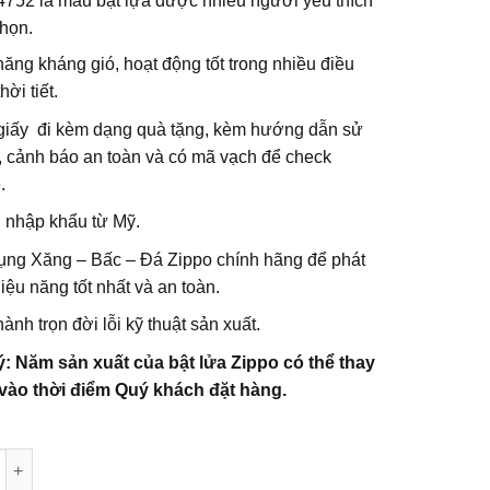
4752 là mẫu bật lựa được nhiều người yêu thích
chọn.
ăng kháng gió, hoạt động tốt trong nhiều điều
hời tiết.
giấy đi kèm dạng quà tặng, kèm hướng dẫn sử
, cảnh báo an toàn và có mã vạch để check
.
 nhập khẩu từ Mỹ.
ụng Xăng – Bấc – Đá Zippo chính hãng để phát
iệu năng tốt nhất và an toàn.
ành trọn đời lỗi kỹ thuật sản xuất.
ý: Năm sản xuất của bật lửa Zippo có thể thay
 vào thời điểm Quý khách đặt hàng.
g