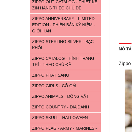
ZIPPO OUT CATALOG - THIẾT KẾ
ZIN HÃNG THEO CHỦ ĐỀ
ZIPPO ANNIVERSARY - LIMITED
EDITION - PHIÊN BẢN KỶ NIỆM -
GIỚI HẠN
ZIPPO STERLING SILVER - BẠC
KHỐI
MÔ TẢ
ZIPPO CATALOG - HÌNH TRANG
Zippo
TRÍ - THEO CHỦ ĐỀ
ZIPPO PHÁT SÁNG
ZIPPO GIRLS - CÔ GÁI
ZIPPO ANIMALS - ĐỘNG VẬT
ZIPPO COUNTRY - ĐỊA DANH
ZIPPO SKULL - HALLOWEEN
ZIPPO FLAG - ARMY - MARINES -