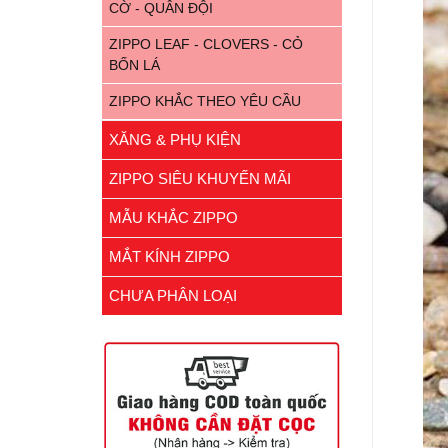
CỜ - QUÂN ĐỘI
ZIPPO LEAF - CLOVERS - CỎ
BỐN LÁ
ZIPPO KHẮC THEO YÊU CẦU
XĂNG & PHỤ KIỆN
ZIPPO SIÊU KHUYẾN MÃI
MẪU KHẮC ZIPPO
MẮT KÍNH ZIPPO
CHƯA PHÂN LOẠI