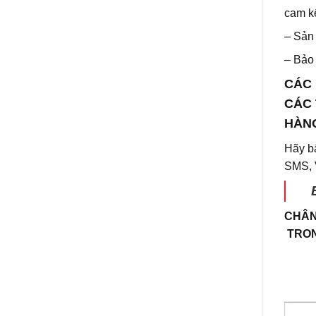
cam kế
– Sản
– Bảo 
CÁC 
CÁC 
HÀN
Hãy b
SMS, V
CHÂN
TRON