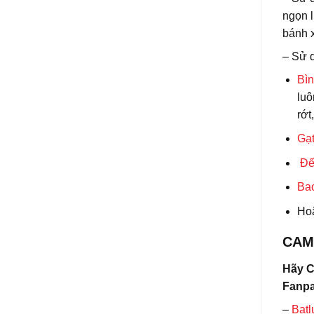
ngọn l
bánh x
– Sử 
Bìn
luô
rớt
Gạt
Đế
Ba
Ho
CAM
Hãy C
Fanpa
–
Batl