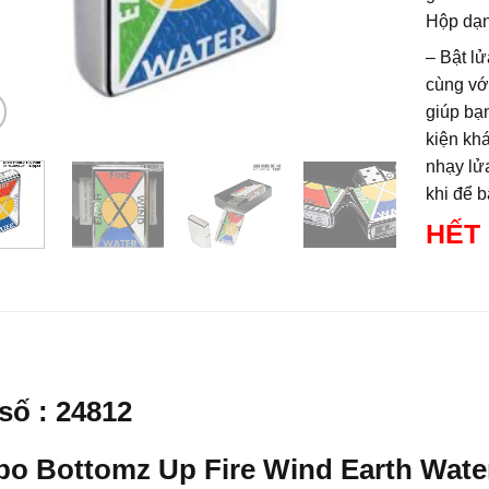
Hộp dạn
– Bật lử
cùng vớ
giúp bạ
kiện kh
nhạy lửa
khi để bậ
HẾT
số : 24812
po Bottomz Up Fire Wind Earth Wate