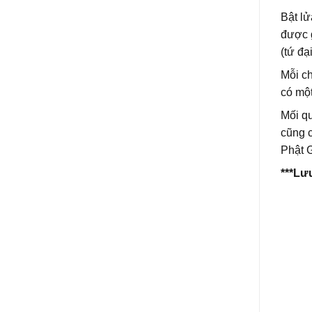
Bật lử
được g
(tứ đạ
Mỗi ch
có một
Mối qu
cũng c
Phật G
***Lư