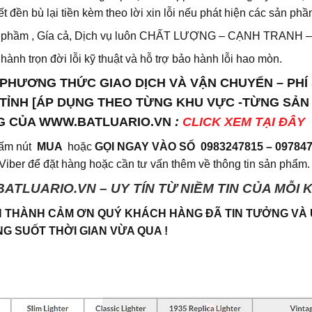
t đền bù lại tiền kèm theo lời xin lỗi nếu phát hiện các sản ph
 phầm , Gía cả, Dịch vụ luôn CHẤT LƯỢNG – CẠNH TRANH –
hành trọn đời lỗi kỹ thuật và hỗ trợ bảo hành lỗi hao mòn.
PHƯƠNG THỨC GIAO DỊCH VÀ VẬN CHUYỂN – PHÍ SH
TỈNH [ÁP DỤNG THEO TỪNG KHU VỰC -TỪNG SẢN
G CỦA WWW.BATLUARIO.VN
:
CLICK XEM TẠI ĐÂY
ấm nút
MUA
hoặc
GỌI NGAY VÀO SỐ
0983247815 – 09784
iber để đặt hàng hoặc cần tư vấn thêm về thông tin sản phẩm.
BATLUARIO.VN – UY TÍN TỪ NIỀM TIN CỦA MỖI
 THÀNH CẢM ƠN QUÝ KHÁCH HÀNG ĐÃ TIN TƯỞNG VÀ
G SUỐT THỜI GIAN VỪA QUA !