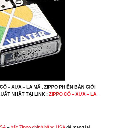
– XƯA – LA MÃ , ZIPPO PHIÊN BẢN GIỚI
XUẤT NHẬT TẠI LINK :
ZIPPO CỔ – XƯA – LA
USA
–
bấc Zippo chính hãng USA
để mang lại