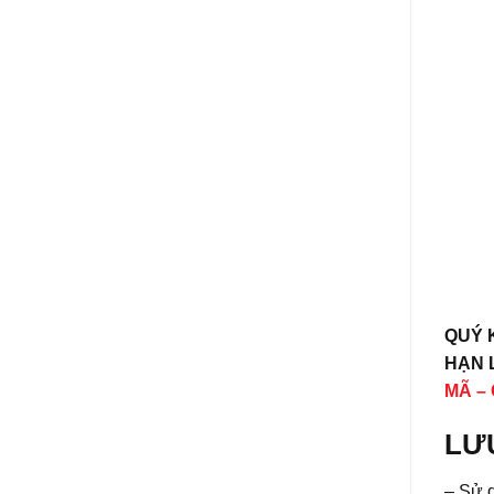
QUÝ 
HẠN L
MÃ –
LƯ
– Sử 