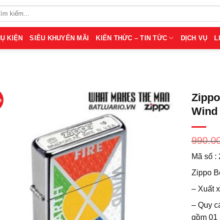
Ụ KIỆN
SIÊU KHUYẾN MÃI
KIẾN THỨC – TIN TỨC
DỊCH VỤ
L
Zippo
%
Wind 
990.0
Mã số :
Zippo B
– Xuất 
– Quy c
gồm 01 