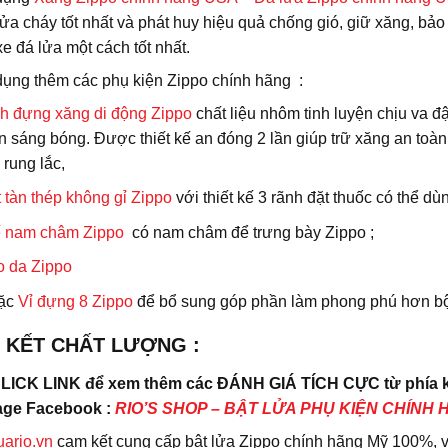
ửa cháy tốt nhất và phát huy hiệu quả chống gió, giữ xăng, bảo
e đá lửa một cách tốt nhất.
dụng thêm các phụ kiện Zippo chính hãng :
h đựng xăng di động Zippo
chất liệu nhôm tinh luyện chịu va đ
n sáng bóng. Được thiết kế an đóng 2 lần giúp trữ xăng an toàn
, rung lắc,
 tàn thép không gỉ Zippo
với thiết kế 3 rãnh đặt thuốc có thể d
 nam châm Zippo
có nam châm để trưng bày Zippo ;
o da
Zippo
ặc
Vỉ đựng 8 Zippo
để bổ sung góp phần làm phong phú hơn bộ 
 KẾT CHẤT LƯỢNG :
LICK LINK để xem thêm các ĐÁNH GIÁ TÍCH CỰC từ phía kh
ge Facebook :
RIO’S SHOP – BẬT LỬA PHỤ KIỆN CHÍNH HÃ
uario.vn
cam kết cung cấp bật lửa Zippo chính hãng Mỹ 100%, 