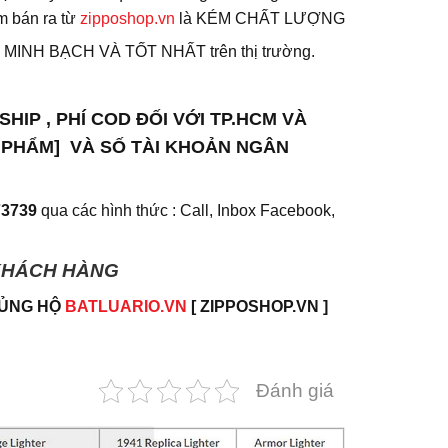
ầm bán ra từ
zipposhop.vn
là KÉM CHẤT LƯỢNG
 MINH BẠCH VÀ TỐT NHẤT trên thị trường.
IP , PHÍ COD ĐỐI VỚI TP.HCM VÀ
 PHẨM] VÀ SỐ TÀI KHOẢN NGÂN
73739
qua các hình thức : Call, Inbox Facebook,
 KHÁCH HÀNG
 ỦNG HỘ
BATLUARIO.VN
[ ZIPPOSHOP.VN ]
Đánh giá