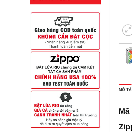
MÔ TẢ
Mã 
Zip