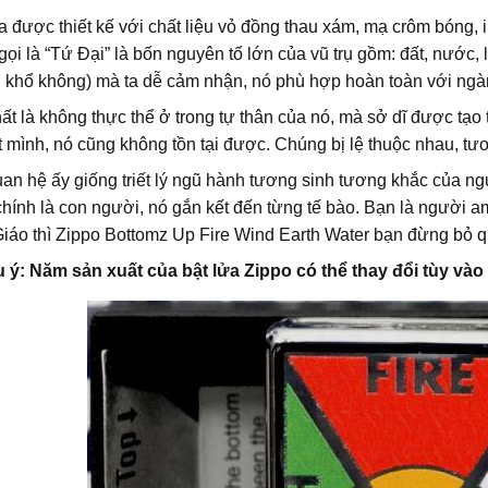
a được thiết kế với chất liệu vỏ đồng thau xám, mạ crôm bóng, 
ọi là “Tứ Đại” là bốn nguyên tố lớn của vũ trụ gồm: đất, nước, l
i khổ không) mà ta dễ cảm nhận, nó phù hợp hoàn toàn với ngàn
ất là không thực thể ở trong tự thân của nó, mà sở dĩ được tạo
 mình, nó cũng không tồn tại được. Chúng bị lệ thuộc nhau, tươ
an hệ ấy giống triết lý ngũ hành tương sinh tương khắc của n
hính là con người, nó gắn kết đến từng tế bào. Bạn là người am hi
iáo thì Zippo Bottomz Up Fire Wind Earth Water bạn đừng bỏ q
u ý: Năm sản xuất của bật lửa Zippo có thể thay đổi tùy và