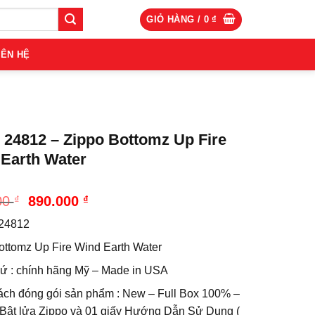
GIỎ HÀNG /
0
₫
IÊN HỆ
 24812 – Zippo Bottomz Up Fire
Earth Water
Giá
Giá
00
₫
890.000
₫
gốc
hiện
 24812
là:
tại
990.000 ₫.
là:
ottomz Up Fire Wind Earth Water
890.000 ₫.
xứ : chính hãng Mỹ – Made in USA
ách đóng gói sản phẩm : New – Full Box 100% –
Bật lửa Zippo và 01 giấy Hướng Dẫn Sử Dụng (