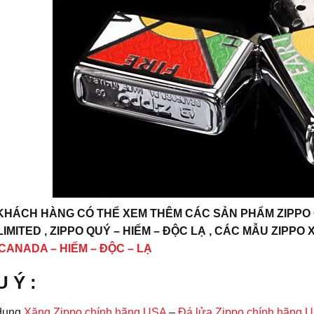
KHÁCH HÀNG CÓ THỂ XEM THÊM CÁC SẢN PHẨM ZIPPO CỔ 
IMITED , ZIPPO QUÝ – HIẾM – ĐỘC LẠ , CÁC MẪU ZIPPO 
 CANADA – HIẾM – ĐỘC – LẠ
U Ý
:
dụng
Xăng Zippo chính hãng USA
–
Đá lửa Zippo chính hãng 