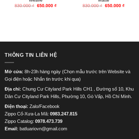
Weave
Matte
Giá
Giá
Giá
Giá
830.000
₫
650.000
₫
830.000
₫
650.000
₫
gốc
hiện
gốc
hiện
là:
tại
là:
tại
830.000 ₫.
là:
830.000 ₫.
là:
650.000 ₫.
650.000
THÔNG TIN LIÊN HỆ
Mở cửa:
8h-23h hàng ngày (Chọn mẫu trước trên Website và
Gọi điện hoặc Nhắn tin trước khi qua)
Địa chỉ:
Chung Cư Cityland Park Hills CH1 , Đường số 10, Khu
Dân Cư Cityland Park Hills, Phường 10, Gò Vấp, Hồ Chí Minh.
Điện thoại:
Zalo/Facebook
Zippo Cổ-Xưa-La Mã:
0983.247.815
Zippo Catalog:
0978.473.739
Email:
batluariovn@gmail.com