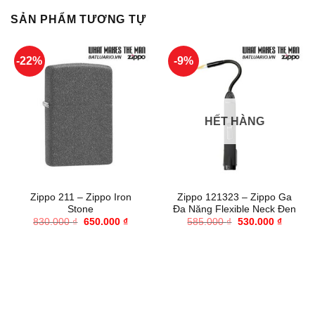
SẢN PHẨM TƯƠNG TỰ
-22%
-9%
HẾT HÀNG
Zippo 211 – Zippo Iron
Zippo 121323 – Zippo Ga
Stone
Đa Năng Flexible Neck Đen
Giá
Giá
Giá
Giá
830.000
₫
650.000
₫
585.000
₫
530.000
₫
gốc
hiện
gốc
hiện
là:
tại
là:
tại
830.000 ₫.
là:
585.000 ₫.
là:
650.000 ₫.
530.000