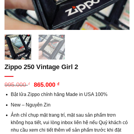
Zippo 250 Vintage Girl 2
Giá
Giá
995.000
₫
865.000
₫
gốc
hiện
Bật lửa Zippo chính hãng Made in USA 100%
là:
tại
995.000 ₫.
là:
New – Nguyên Zin
865.000 ₫.
Ảnh chỉ chụp mặt trang trí, mặt sau sản phẩm trơn
không họa tiết, vui lòng inbox liên hệ nếu Quý khách có
nhu cầu xem chi tiết thêm vể sản phẩm trước khi đặt