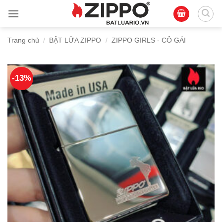
Bỏ
qua
nội
Trang chủ
/
BẬT LỬA ZIPPO
/
ZIPPO GIRLS - CÔ GÁI
dung
-13%