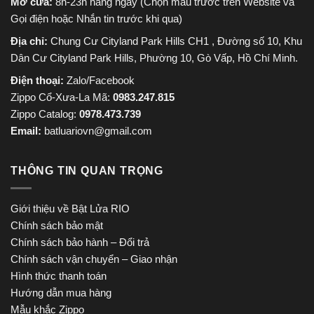
Mở cửa:
8h-23h hàng ngày (Chọn mẫu trước trên Website và
Gọi điện hoặc Nhắn tin trước khi qua)
Địa chỉ:
Chung Cư Cityland Park Hills CH1 , Đường số 10, Khu
Dân Cư Cityland Park Hills, Phường 10, Gò Vấp, Hồ Chí Minh.
Điện thoại:
Zalo/Facebook
Zippo Cổ-Xưa-La Mã:
0983.247.815
Zippo Catalog:
0978.473.739
Email:
batluariovn@gmail.com
THÔNG TIN QUAN TRỌNG
Giới thiệu về Bật Lửa RIO
Chính sách bảo mật
Chính sách bảo hành – Đổi trả
Chính sách vận chuyển – Giao nhận
Hình thức thanh toán
Hướng dẫn mua hàng
Mẫu khắc Zippo