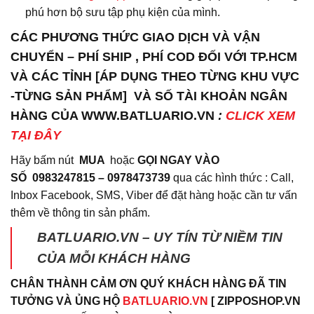
phú hơn bộ sưu tập phụ kiện của mình.
CÁC PHƯƠNG THỨC GIAO DỊCH VÀ VẬN
CHUYỂN – PHÍ SHIP , PHÍ COD ĐỐI VỚI TP.HCM
VÀ CÁC TỈNH [ÁP DỤNG THEO TỪNG KHU VỰC
-TỪNG SẢN PHẨM] VÀ SỐ TÀI KHOẢN NGÂN
HÀNG CỦA WWW.BATLUARIO.VN
:
CLICK XEM
TẠI ĐÂY
Hãy bấm nút
MUA
hoặc
GỌI NGAY VÀO
SỐ
0983247815 – 0978473739
qua các hình thức : Call,
Inbox Facebook, SMS, Viber để đặt hàng hoặc cần tư vấn
thêm về thông tin sản phẩm.
BATLUARIO.VN – UY TÍN TỪ NIỀM TIN
CỦA MỖI KHÁCH HÀNG
CHÂN THÀNH CẢM ƠN QUÝ KHÁCH HÀNG ĐÃ TIN
TƯỞNG VÀ ỦNG HỘ
BATLUARIO.VN
[ ZIPPOSHOP.VN