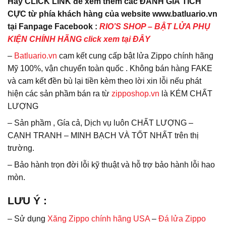
Hãy CLICK LINK để xem thêm các ĐÁNH GIÁ TÍCH
CỰC từ phía khách hàng của website www.batluario.vn
tại Fanpage Facebook :
RIO’S SHOP – BẬT LỬA PHỤ
KIỆN CHÍNH HÃNG click xem tại ĐÂY
–
Batluario.vn
cam kết cung cấp bật lửa Zippo chính hãng
Mỹ 100%, vận chuyển toàn quốc . Không bán hàng FAKE
và cam kết đền bù lại tiền kèm theo lời xin lỗi nếu phát
hiện các sản phầm bán ra từ
zipposhop.vn
là KÉM CHẤT
LƯỢNG
– Sản phầm , Gía cả, Dịch vụ luôn CHẤT LƯỢNG –
CẠNH TRANH – MINH BẠCH VÀ TỐT NHẤT trên thị
trường.
– Bảo hành trọn đời lỗi kỹ thuật và hỗ trợ bảo hành lỗi hao
mòn.
LƯU Ý
:
– Sử dụng
Xăng Zippo chính hãng USA
–
Đá lửa Zippo