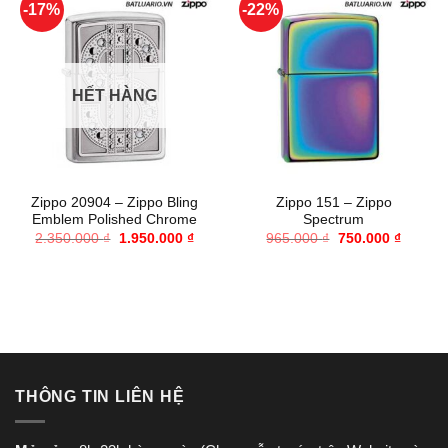
-17%
-22%
HẾT HÀNG
Zippo 20904 – Zippo Bling
Zippo 151 – Zippo
Emblem Polished Chrome
Spectrum
Giá
Giá
Giá
Giá
2.350.000
₫
1.950.000
₫
965.000
₫
750.000
₫
gốc
hiện
gốc
hiện
là:
tại
là:
tại
2.350.000 ₫.
là:
965.000 ₫.
là:
1.950.000 ₫.
750.000
THÔNG TIN LIÊN HỆ