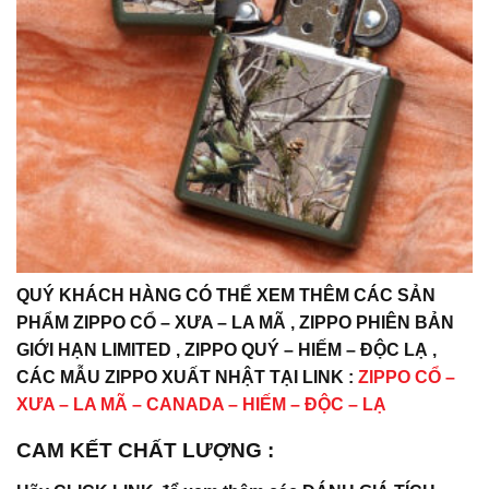
QUÝ KHÁCH HÀNG CÓ THỂ XEM THÊM CÁC SẢN
PHẨM ZIPPO CỔ – XƯA – LA MÃ , ZIPPO PHIÊN BẢN
GIỚI HẠN LIMITED , ZIPPO QUÝ – HIẾM – ĐỘC LẠ ,
CÁC MẪU ZIPPO XUẤT NHẬT TẠI LINK :
ZIPPO CỔ –
XƯA – LA MÃ – CANADA – HIẾM – ĐỘC – LẠ
CAM KẾT CHẤT LƯỢNG :