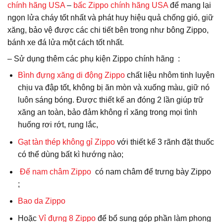
chính hãng USA
–
bấc Zippo chính hãng USA
để mang lại
ngọn lửa cháy tốt nhất và phát huy hiệu quả chống gió, giữ
xăng, bảo vệ được các chi tiết bên trong như bông Zippo,
bánh xe đá lửa một cách tốt nhất.
– Sử dụng thêm các phụ kiện Zippo chính hãng :
Bình đựng xăng di động Zippo
chất liệu nhôm tinh luyện
chịu va đập tốt, không bị ăn mòn và xuống màu, giữ nó
luôn sáng bóng. Được thiết kế an đóng 2 lần giúp trữ
xăng an toàn, bảo đảm không rỉ xăng trong mọi tình
huống rơi rớt, rung lắc,
Gạt tàn thép không gỉ Zippo
với thiết kế 3 rãnh đặt thuốc
có thể dùng bất kì hướng nào;
Đế nam châm Zippo
có nam châm để trưng bày Zippo
;
Bao da
Zippo
Hoặc
Vỉ đựng 8 Zippo
để bổ sung góp phần làm phong