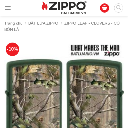
Bỏ
qua
nội
Trang chủ
/
BẬT LỬA ZIPPO
/
ZIPPO LEAF - CLOVERS - CỎ
dung
BỐN LÁ
-10%