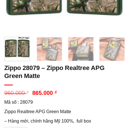
Zippo 28079 – Zippo Realtree APG
Green Matte
Giá
Giá
960.000
₫
865.000
₫
gốc
hiện
Mã số : 28079
là:
tại
960.000 ₫.
là:
Zippo Realtree APG Green Matte
865.000 ₫.
– Hàng mới, chính hãng Mỹ 100%, full box