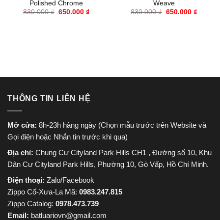
Polished Chrome
Weave
Giá
Giá
Giá
Giá
830.000
₫
650.000
₫
830.000
₫
650.000
₫
gốc
hiện
gốc
hiện
là:
tại
là:
tại
830.000 ₫.
là:
830.000 ₫.
là:
650.000 ₫.
650.000
THÔNG TIN LIÊN HỆ
Mở cửa:
8h-23h hàng ngày (Chọn mẫu trước trên Website và
Gọi điện hoặc Nhắn tin trước khi qua)
Địa chỉ:
Chung Cư Cityland Park Hills CH1 , Đường số 10, Khu
Dân Cư Cityland Park Hills, Phường 10, Gò Vấp, Hồ Chí Minh.
Điện thoại:
Zalo/Facebook
Zippo Cổ-Xưa-La Mã:
0983.247.815
Zippo Catalog:
0978.473.739
Email:
batluariovn@gmail.com