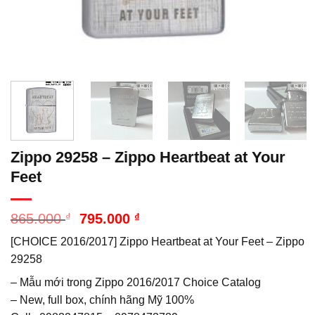
Zippo 29258 – Zippo Heartbeat at Your
Feet
Giá
Giá
865.000
₫
795.000
₫
gốc
hiện
[CHOICE 2016/2017] Zippo Heartbeat at Your Feet – Zippo
là:
tại
865.000 ₫.
là:
29258
795.000 ₫.
– Mẫu mới trong Zippo 2016/2017 Choice Catalog
– New, full box, chính hãng Mỹ 100%