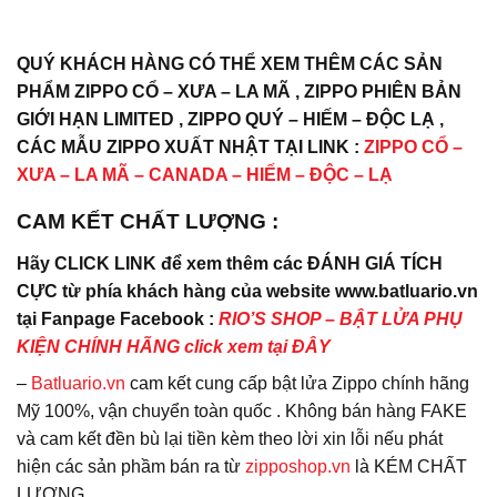
QUÝ KHÁCH HÀNG CÓ THỂ XEM THÊM CÁC SẢN
PHẨM ZIPPO CỔ – XƯA – LA MÃ , ZIPPO PHIÊN BẢN
GIỚI HẠN LIMITED , ZIPPO QUÝ – HIẾM – ĐỘC LẠ ,
CÁC MẪU ZIPPO XUẤT NHẬT TẠI LINK :
ZIPPO CỔ –
XƯA – LA MÃ – CANADA – HIẾM – ĐỘC – LẠ
CAM KẾT CHẤT LƯỢNG :
Hãy CLICK LINK để xem thêm các ĐÁNH GIÁ TÍCH
CỰC từ phía khách hàng của website www.batluario.vn
tại Fanpage Facebook :
RIO’S SHOP – BẬT LỬA PHỤ
KIỆN CHÍNH HÃNG click xem tại ĐÂY
–
Batluario.vn
cam kết cung cấp bật lửa Zippo chính hãng
Mỹ 100%, vận chuyển toàn quốc . Không bán hàng FAKE
và cam kết đền bù lại tiền kèm theo lời xin lỗi nếu phát
hiện các sản phầm bán ra từ
zipposhop.vn
là KÉM CHẤT
LƯỢNG