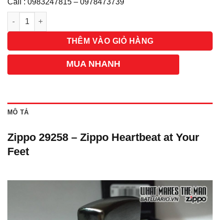
Call : 0983247815 – 0978473739
Số lượng
THÊM VÀO GIỎ HÀNG
MUA NHANH
MÔ TẢ
Zippo 29258 – Zippo Heartbeat at Your
Feet