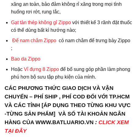
xăng an toàn, bảo đảm không rỉ xăng trong mọi tình
huống rơi rớt, rung lắc,
Gạt tàn thép không gỉ Zippo
với thiết kế 3 rãnh đặt thuốc
có thể dùng bất kì hướng nào;
Đế nam châm Zippo
có nam châm để trưng bày Zippo
;
Bao da
Zippo
Hoặc
Vỉ đựng 8 Zippo
để bổ sung góp phần làm phong
phú hơn bộ sưu tập phụ kiện của mình.
CÁC PHƯƠNG THỨC GIAO DỊCH VÀ VẬN
CHUYỂN – PHÍ SHIP , PHÍ COD ĐỐI VỚI TP.HCM
VÀ CÁC TỈNH [ÁP DỤNG THEO TỪNG KHU VỰC
-TỪNG SẢN PHẨM] VÀ SỐ TÀI KHOẢN NGÂN
HÀNG CỦA WWW.BATLUARIO.VN
:
CLICK XEM
TẠI ĐÂY