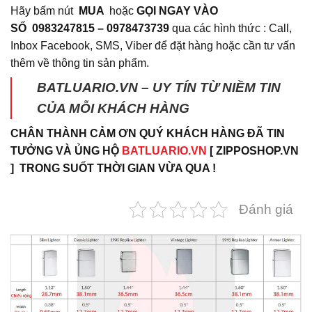
Hãy bấm nút
MUA
hoặc
GỌI NGAY VÀO
SỐ
0983247815 – 0978473739
qua các hình thức : Call,
Inbox Facebook, SMS, Viber để đặt hàng hoặc cần tư vấn
thêm về thông tin sản phẩm.
BATLUARIO.VN – UY TÍN TỪ NIỀM TIN
CỦA MỖI KHÁCH HÀNG
CHÂN THÀNH CẢM ƠN QUÝ KHÁCH HÀNG ĐÃ TIN
TƯỞNG VÀ ỦNG HỘ
BATLUARIO.VN
[ ZIPPOSHOP.VN
] TRONG SUỐT THỜI GIAN VỪA QUA !
Đánh giá