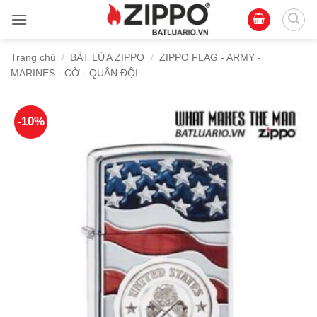
Bỏ
qua
nội
Trang chủ
/
BẬT LỬA ZIPPO
/
ZIPPO FLAG - ARMY -
dung
MARINES - CỜ - QUÂN ĐỘI
-10%