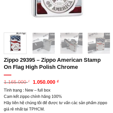
Zippo 29395 – Zippo American Stamp
On Flag High Polish Chrome
Giá
Giá
1.165.000
₫
1.050.000
₫
gốc
hiện
Tình trạng : New – full box
là:
tại
1.165.000 ₫.
là:
Cam kết zippo chính hãng 100%
1.050.000 ₫.
Hãy liên hệ chúng tôi để được tư vấn các sản phẩm zippo
giá rẻ nhất tại TPHCM.