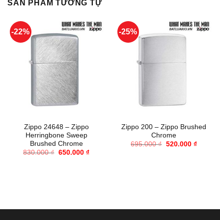
SẢN PHẨM TƯƠNG TỰ
-22%
-25%
Zippo 24648 – Zippo
Zippo 200 – Zippo Brushed
Herringbone Sweep
Chrome
Brushed Chrome
Giá
Giá
695.000
₫
520.000
₫
gốc
hiện
Giá
Giá
830.000
₫
650.000
₫
là:
tại
gốc
hiện
695.000 ₫.
là:
là:
tại
520.000
830.000 ₫.
là:
650.000 ₫.