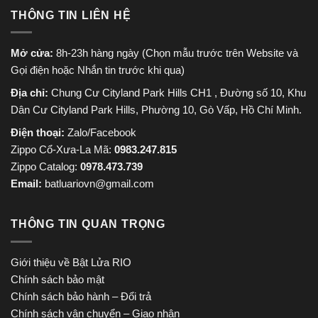
THÔNG TIN LIÊN HỆ
Mở cửa:
8h-23h hàng ngày (Chọn mẫu trước trên Website và
Gọi điện hoặc Nhắn tin trước khi qua)
Địa chỉ:
Chung Cư Cityland Park Hills CH1 , Đường số 10, Khu
Dân Cư Cityland Park Hills, Phường 10, Gò Vấp, Hồ Chí Minh.
Điện thoại:
Zalo/Facebook
Zippo Cổ-Xưa-La Mã:
0983.247.815
Zippo Catalog:
0978.473.739
Email:
batluariovn@gmail.com
THÔNG TIN QUAN TRỌNG
Giới thiệu về Bật Lửa RIO
Chính sách bảo mật
Chính sách bảo hành – Đổi trả
Chính sách vận chuyển – Giao nhận