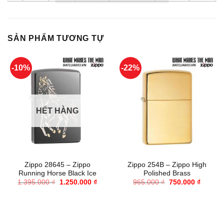
SẢN PHẨM TƯƠNG TỰ
-10%
-22%
HẾT HÀNG
Zippo 28645 – Zippo
Zippo 254B – Zippo High
Running Horse Black Ice
Polished Brass
Giá
Giá
Giá
Giá
1.395.000
₫
1.250.000
₫
965.000
₫
750.000
₫
gốc
hiện
gốc
hiện
là:
tại
là:
tại
1.395.000 ₫.
là:
965.000 ₫.
là:
1.250.000 ₫.
750.000