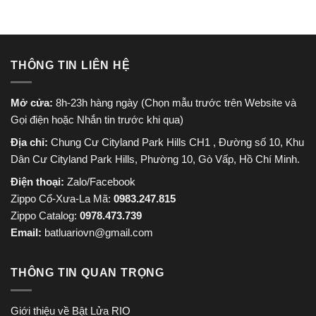
THÔNG TIN LIÊN HỆ
Mở cửa:
8h-23h hàng ngày (Chọn mẫu trước trên Website và
Gọi điện hoặc Nhắn tin trước khi qua)
Địa chỉ:
Chung Cư Cityland Park Hills CH1 , Đường số 10, Khu
Dân Cư Cityland Park Hills, Phường 10, Gò Vấp, Hồ Chí Minh.
Điện thoại:
Zalo/Facebook
Zippo Cổ-Xưa-La Mã:
0983.247.815
Zippo Catalog:
0978.473.739
Email:
batluariovn@gmail.com
THÔNG TIN QUAN TRỌNG
Giới thiệu về Bật Lửa RIO