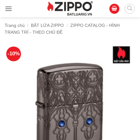
Bỏ
qua
nội
Trang chủ
/
BẬT LỬA ZIPPO
/
ZIPPO CATALOG - HÌNH
dung
TRANG TRÍ - THEO CHỦ ĐỀ
-10%