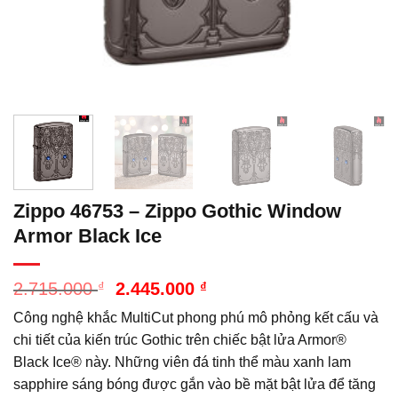
Zippo 46753 – Zippo Gothic Window
Armor Black Ice
Giá
Giá
2.715.000
₫
2.445.000
₫
gốc
hiện
Công nghệ khắc MultiCut phong phú mô phỏng kết cấu và
là:
tại
2.715.000 ₫.
là:
chi tiết của kiến ​​trúc Gothic trên chiếc bật lửa Armor®
2.445.000 ₫.
Black Ice® này. Những viên đá tinh thể màu xanh lam
sapphire sáng bóng được gắn vào bề mặt bật lửa để tăng