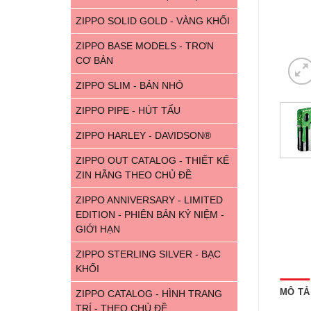
ZIPPO SOLID GOLD - VÀNG KHỐI
ZIPPO BASE MODELS - TRƠN
CƠ BẢN
ZIPPO SLIM - BẢN NHỎ
ZIPPO PIPE - HÚT TẨU
ZIPPO HARLEY - DAVIDSON®
ZIPPO OUT CATALOG - THIẾT KẾ
ZIN HÃNG THEO CHỦ ĐỀ
ZIPPO ANNIVERSARY - LIMITED
EDITION - PHIÊN BẢN KỶ NIỆM -
GIỚI HẠN
ZIPPO STERLING SILVER - BẠC
KHỐI
MÔ TẢ
ZIPPO CATALOG - HÌNH TRANG
TRÍ - THEO CHỦ ĐỀ