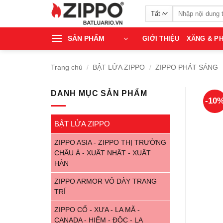
Bỏ
Tìm
qua
kiếm:
nội
SẢN PHẨM
GIỚI THIỆU
XĂNG & PH
dung
Trang chủ
/
BẬT LỬA ZIPPO
/
ZIPPO PHÁT SÁNG
DANH MỤC SẢN PHẨM
-10
BẬT LỬA ZIPPO
ZIPPO ASIA - ZIPPO THỊ TRƯỜNG
CHÂU Á - XUẤT NHẬT - XUẤT
HÀN
ZIPPO ARMOR VỎ DÀY TRANG
TRÍ
ZIPPO CỔ - XƯA - LA MÃ -
CANADA - HIẾM - ĐỘC - LẠ