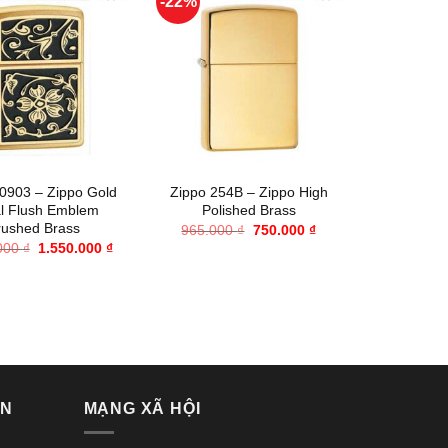
-22%
-12%
+
+
0903 – Zippo Gold
Zippo 254B – Zippo High
Zippo 287
al Flush Emblem
Polished Brass
2013 
rushed Brass
Giá
Giá
965.000
₫
750.000
₫
10.000.0
gốc
hiện
Giá
Giá
.000
₫
1.550.000
₫
là:
tại
gốc
hiện
965.000 ₫.
là:
là:
tại
750.000 ₫.
1.725.000 ₫.
là:
1.550.000 ₫.
VN
MẠNG XÃ HỘI