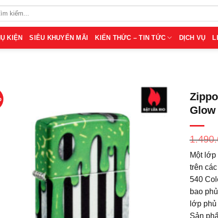
Ụ KIỆN
SIÊU KHUYẾN MÃI
KIẾN THỨC – TIN TỨC
DỊCH VỤ
L
Zippo
%
Glow 
1.490
Một lớp 
trên các
540 Colo
bao phủ 
lớp phủ 
Sản phẩ