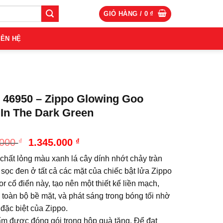
GIỎ HÀNG /
0
₫
IÊN HỆ
 46950 – Zippo Glowing Goo
In The Dark Green
Giá
Giá
.000
₫
1.345.000
₫
gốc
hiện
chất lỏng màu xanh lá cây dính nhớt chảy tràn
là:
tại
1.490.000 ₫.
là:
 sọc đen ở tất cả các mặt của chiếc bật lửa Zippo
1.345.000 ₫.
r cổ điển này, tạo nên một thiết kế liền mạch,
toàn bộ bề mặt, và phát sáng trong bóng tối nhờ
đặc biệt của Zippo.
m được đóng gói trong hộp quà tặng. Để đạt