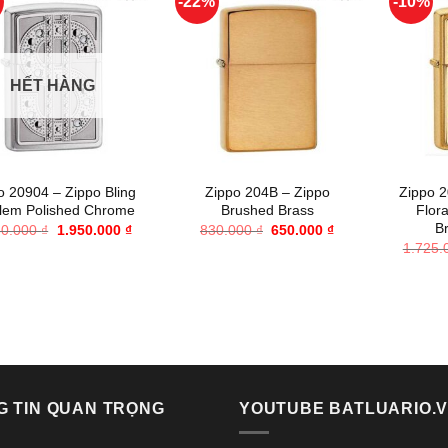
%
-22%
-10%
HẾT HÀNG
+
+
o 20904 – Zippo Bling
Zippo 204B – Zippo
Zippo 2
em Polished Chrome
Brushed Brass
Flor
B
Giá
Giá
Giá
Giá
50.000
₫
1.950.000
₫
830.000
₫
650.000
₫
gốc
hiện
gốc
hiện
1.725
là:
tại
là:
tại
2.350.000 ₫.
là:
830.000 ₫.
là:
1.950.000 ₫.
650.000 ₫.
G TIN QUAN TRỌNG
YOUTUBE BATLUARIO.