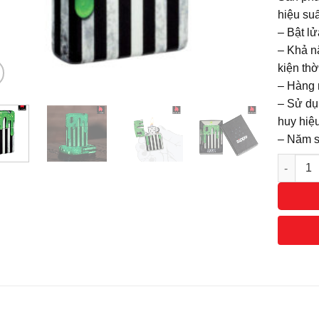
hiệu suấ
– Bật lử
– Khả nă
kiện thời
– Hàng 
– Sử dụ
huy hiệu
– Năm sả
Số lượn