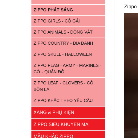
Zippo
ZIPPO PHÁT SÁNG
ZIPPO GIRLS - CÔ GÁI
ZIPPO ANIMALS - ĐỘNG VẬT
ZIPPO COUNTRY - ĐỊA DANH
ZIPPO SKULL - HALLOWEEN
ZIPPO FLAG - ARMY - MARINES -
CỜ - QUÂN ĐỘI
ZIPPO LEAF - CLOVERS - CỎ
BỐN LÁ
ZIPPO KHẮC THEO YÊU CẦU
XĂNG & PHỤ KIỆN
ZIPPO SIÊU KHUYẾN MÃI
MẪU KHẮC ZIPPO