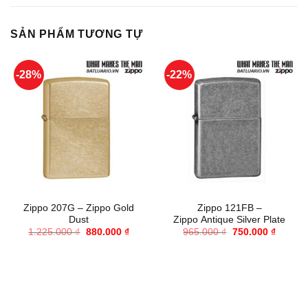
SẢN PHẨM TƯƠNG TỰ
-28%
-22%
Zippo 207G – Zippo Gold
Zippo 121FB –
Dust
Zippo Antique Silver Plate
Giá
Giá
Giá
Giá
1.225.000
₫
880.000
₫
965.000
₫
750.000
₫
gốc
hiện
gốc
hiện
là:
tại
là:
tại
1.225.000 ₫.
là:
965.000 ₫.
là:
880.000 ₫.
750.000