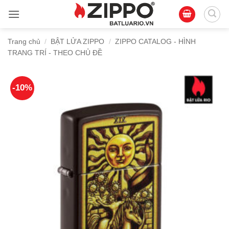
Bỏ
qua
nội
Trang chủ
/
BẬT LỬA ZIPPO
/
ZIPPO CATALOG - HÌNH
dung
TRANG TRÍ - THEO CHỦ ĐỀ
-10%