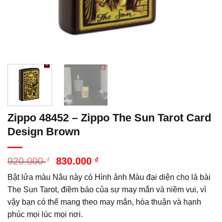
Zippo 48452 – Zippo The Sun Tarot Card
Design Brown
Giá
Giá
920.000
₫
830.000
₫
gốc
hiện
Bật lửa màu Nâu này có Hình ảnh Màu đại diện cho lá bài
là:
tại
920.000 ₫.
là:
The Sun Tarot, điềm báo của sự may mắn và niềm vui, vì
830.000 ₫.
vậy bạn có thể mang theo may mắn, hòa thuận và hạnh
phúc mọi lúc mọi nơi.