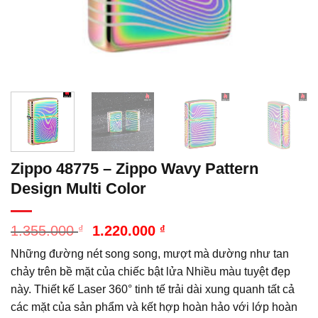
Zippo 48775 – Zippo Wavy Pattern
Design Multi Color
Giá
Giá
1.355.000
₫
1.220.000
₫
gốc
hiện
Những đường nét song song, mượt mà dường như tan
là:
tại
1.355.000 ₫.
là:
chảy trên bề mặt của chiếc bật lửa Nhiều màu tuyệt đẹp
1.220.000 ₫.
này. Thiết kế Laser 360° tinh tế trải dài xung quanh tất cả
các mặt của sản phẩm và kết hợp hoàn hảo với lớp hoàn