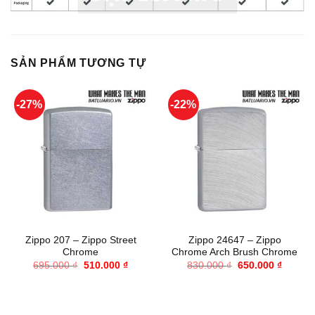
SẢN PHẨM TƯƠNG TỰ
-27%
-22%
Zippo 207 – Zippo Street
Zippo 24647 – Zippo
Chrome
Chrome Arch Brush Chrome
Giá
Giá
Giá
Giá
695.000
₫
510.000
₫
830.000
₫
650.000
₫
gốc
hiện
gốc
hiện
là:
tại
là:
tại
695.000 ₫.
là:
830.000 ₫.
là:
510.000 ₫.
650.000