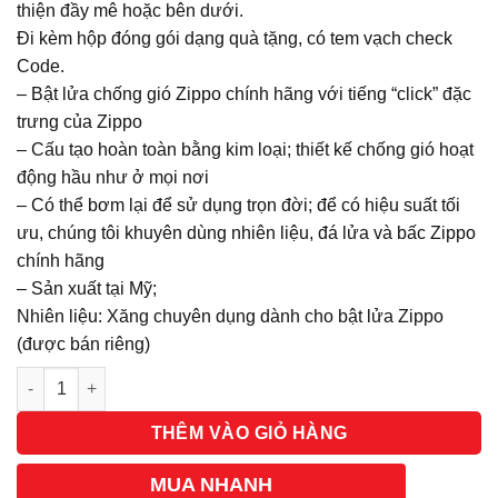
thiện đầy mê hoặc bên dưới.
Đi kèm hộp đóng gói dạng quà tặng, có tem vạch check
Code.
– Bật lửa chống gió Zippo chính hãng với tiếng “click” đặc
trưng của Zippo
– Cấu tạo hoàn toàn bằng kim loại; thiết kế chống gió hoạt
động hầu như ở mọi nơi
– Có thể bơm lại để sử dụng trọn đời; để có hiệu suất tối
ưu, chúng tôi khuyên dùng nhiên liệu, đá lửa và bấc Zippo
chính hãng
– Sản xuất tại Mỹ;
Nhiên liệu: Xăng chuyên dụng dành cho bật lửa Zippo
(được bán riêng)
Số lượng
THÊM VÀO GIỎ HÀNG
MUA NHANH