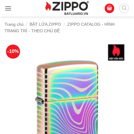
Bỏ
qua
nội
Trang chủ
/
BẬT LỬA ZIPPO
/
ZIPPO CATALOG - HÌNH
dung
TRANG TRÍ - THEO CHỦ ĐỀ
-10%