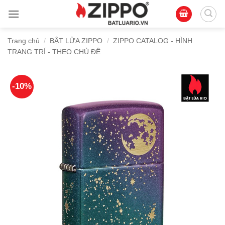
Bỏ
qua
nội
Trang chủ
/
BẬT LỬA ZIPPO
/
ZIPPO CATALOG - HÌNH
dung
TRANG TRÍ - THEO CHỦ ĐỀ
-10%