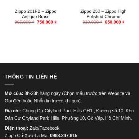
Zippo 201FB – Zippo
Zippo 250 – Zippo High
Antique Brass
Polished Chrome
Giá
Giá
Giá
Giá
965.000
₫
750.000
₫
830.000
₫
650.000
₫
gốc
hiện
gốc
hiện
là:
tại
là:
tại
965.000 ₫.
là:
830.000 ₫.
là:
750.000 ₫.
650.000
THÔNG TIN LIÊN HỆ
Mở cửa:
8h-23h hàng ngày (Chọn mẫu trước trên Website và
Gọi điện hoặc Nhắn tin trước khi qua)
Địa chỉ:
Chung Cư Cityland Park Hills CH1 , Đường số 10, Khu
Dân Cư Cityland Park Hills, Phường 10, Gò Vấp, Hồ Chí Minh.
Điện thoại:
Zalo/Facebook
Zippo Cổ-Xưa-La Mã:
0983.247.815