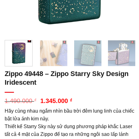
Zippo 49448 – Zippo Starry Sky Design
Iridescent
Giá
Giá
1.490.000
₫
1.345.000
₫
gốc
hiện
Hãy cùng nhau ngắm nhìn bầu trời đêm lung linh của chiếc
là:
tại
1.490.000 ₫.
là:
bật lửa ánh kim này.
1.345.000 ₫.
Thiết kế Starry Sky này sử dụng phương pháp khắc Laser
tất cả 4 mặt của Zippo để tạo ra những ngôi sao lấp lánh