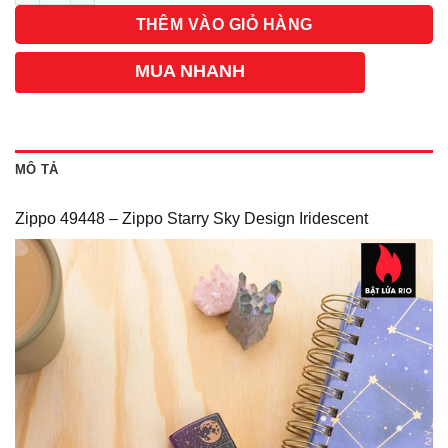
THÊM VÀO GIỎ HÀNG
MUA NHANH
MÔ TẢ
Zippo 49448 – Zippo Starry Sky Design Iridescent