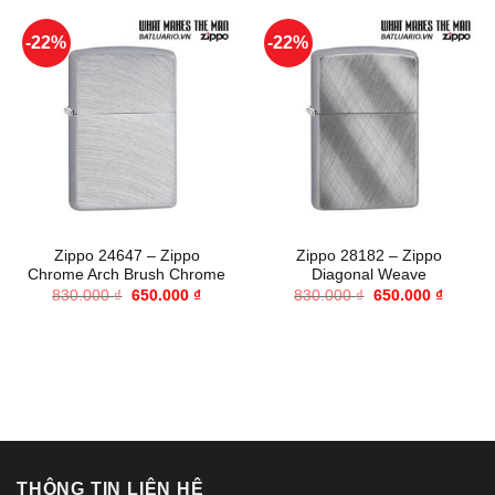
-22%
-22%
Zippo 24647 – Zippo
Zippo 28182 – Zippo
Chrome Arch Brush Chrome
Diagonal Weave
Giá
Giá
Giá
Giá
830.000
₫
650.000
₫
830.000
₫
650.000
₫
gốc
hiện
gốc
hiện
là:
tại
là:
tại
830.000 ₫.
là:
830.000 ₫.
là:
650.000 ₫.
650.000
THÔNG TIN LIÊN HỆ