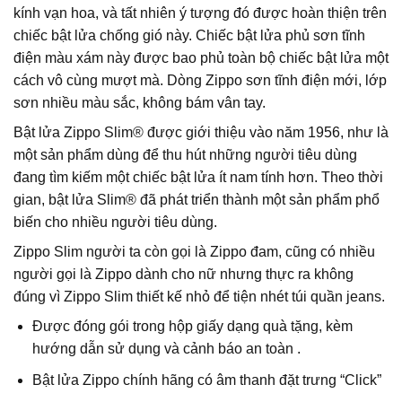
kính vạn hoa, và tất nhiên ý tượng đó được hoàn thiện trên
chiếc bật lửa chống gió này. Chiếc bật lửa phủ sơn tĩnh
điện màu xám này được bao phủ toàn bộ chiếc bật lửa một
cách vô cùng mượt mà. Dòng Zippo sơn tĩnh điện mới, lớp
sơn nhiều màu sắc, không bám vân tay.
Bật lửa Zippo Slim® được giới thiệu vào năm 1956, như là
một sản phẩm dùng để thu hút những người tiêu dùng
đang tìm kiếm một chiếc bật lửa ít nam tính hơn. Theo thời
gian, bật lửa Slim® đã phát triển thành một sản phẩm phổ
biến cho nhiều người tiêu dùng.
Zippo Slim người ta còn gọi là Zippo đam, cũng có nhiều
người gọi là Zippo dành cho nữ nhưng thực ra không
đúng vì Zippo Slim thiết kế nhỏ để tiện nhét túi quần jeans.
Được đóng gói trong hộp giấy dạng quà tặng, kèm
hướng dẫn sử dụng và cảnh báo an toàn .
Bật lửa Zippo chính hãng có âm thanh đặt trưng “Click”