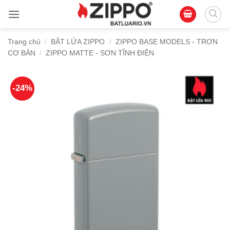
Bỏ
qua
nội
Trang chủ
/
BẬT LỬA ZIPPO
/
ZIPPO BASE MODELS - TRƠN
dung
CƠ BẢN
/
ZIPPO MATTE - SƠN TĨNH ĐIỆN
-24%