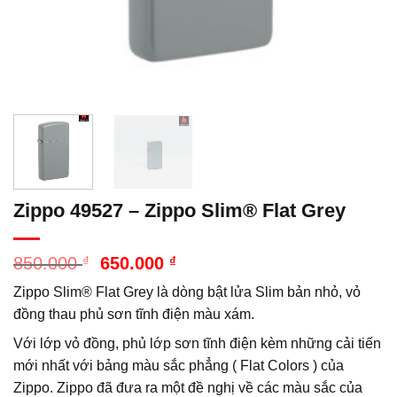
Zippo 49527 – Zippo Slim® Flat Grey
Giá
Giá
850.000
₫
650.000
₫
gốc
hiện
Zippo Slim® Flat Grey là dòng bật lửa Slim bản nhỏ, vỏ
là:
tại
850.000 ₫.
là:
đồng thau phủ sơn tĩnh điện màu xám.
650.000 ₫.
Với lớp vỏ đồng, phủ lớp sơn tĩnh điện kèm những cải tiến
mới nhất với bảng màu sắc phẳng ( Flat Colors ) của
Zippo. Zippo đã đưa ra một đề nghị về các màu sắc của