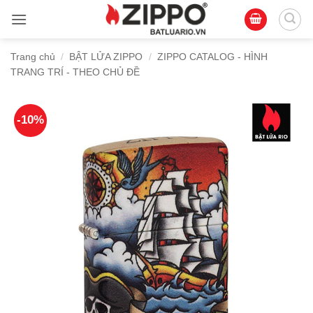
Bỏ
qua
nội
Trang chủ
/
BẬT LỬA ZIPPO
/
ZIPPO CATALOG - HÌNH
dung
TRANG TRÍ - THEO CHỦ ĐỀ
-10%