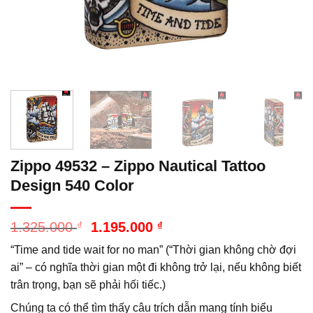
Zippo 49532 – Zippo Nautical Tattoo
Design 540 Color
Giá
Giá
1.325.000
₫
1.195.000
₫
gốc
hiện
“Time and tide wait for no man” (“Thời gian không chờ đợi
là:
tại
1.325.000 ₫.
là:
ai” – có nghĩa thời gian một đi không trở lại, nếu không biết
1.195.000 ₫.
trân trọng, bạn sẽ phải hối tiếc.)
Chúng ta có thể tìm thấy câu trích dẫn mang tính biểu