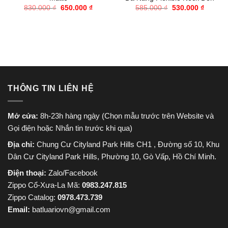
Giá
Giá
Giá
Giá
830.000
₫
650.000
₫
585.000
₫
530.000
₫
gốc
hiện
gốc
hiện
là:
tại
là:
tại
830.000 ₫.
là:
585.000 ₫.
là:
650.000 ₫.
530.000
THÔNG TIN LIÊN HỆ
Mở cửa:
8h-23h hàng ngày (Chọn mẫu trước trên Website và
Gọi điện hoặc Nhắn tin trước khi qua)
Địa chỉ:
Chung Cư Cityland Park Hills CH1 , Đường số 10, Khu
Dân Cư Cityland Park Hills, Phường 10, Gò Vấp, Hồ Chí Minh.
Điện thoại:
Zalo/Facebook
Zippo Cổ-Xưa-La Mã:
0983.247.815
Zippo Catalog:
0978.473.739
Email:
batluariovn@gmail.com