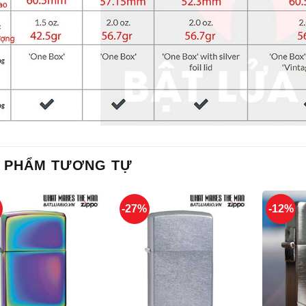
 PHẨM TƯƠNG TỰ
%
-27%
-12%