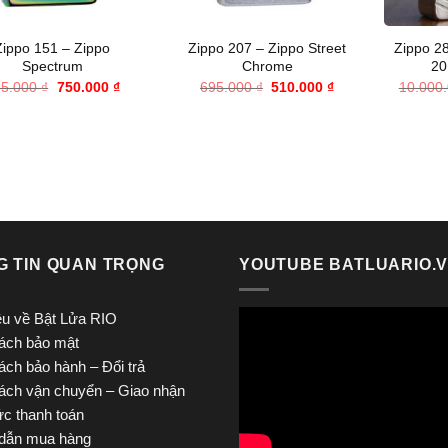
+
+
Zippo 151 – Zippo
Zippo 207 – Zippo Street
Zippo 2
Spectrum
Chrome
20
Giá
Giá
Giá
Giá
65.000
₫
750.000
₫
695.000
₫
510.000
₫
10.000
gốc
hiện
gốc
hiện
là:
tại
là:
tại
965.000 ₫.
là:
695.000 ₫.
là:
750.000 ₫.
510.000 ₫.
G TIN QUAN TRỌNG
YOUTUBE BATLUARIO.
iệu về Bật Lửa RIO
ách bảo mật
ách bảo hành – Đổi trả
ách vận chuyển – Giao nhận
ức thanh toán
dẫn mua hàng