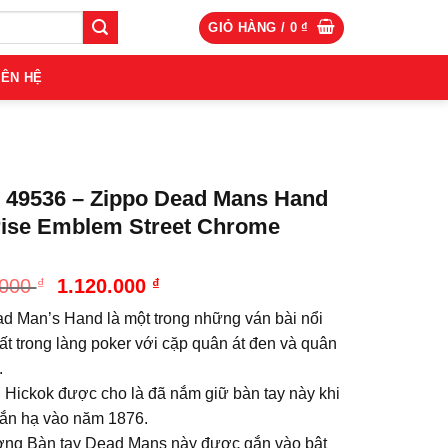
GIỎ HÀNG /
0
₫
IÊN HỆ
 49536 – Zippo Dead Mans Hand
ise Emblem Street Chrome
Giá
Giá
.000
₫
1.120.000
₫
gốc
hiện
d Man’s Hand là một trong những ván bài nổi
là:
tại
1.245.000 ₫.
là:
ất trong làng poker với cặp quân át đen và quân
1.120.000 ₫.
.
l Hickok được cho là đã nắm giữ bàn tay này khi
bắn hạ vào năm 1876.
ợng Bàn tay Dead Mans này được gắn vào bật