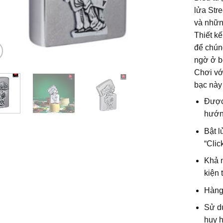
lửa Str
và những
Thiết k
để chúng
ngờ ở b
Chơi vớ
bạc này
Được
hướn
Bật l
“Clic
Khả n
kiện t
Hàng
Sử d
huy h