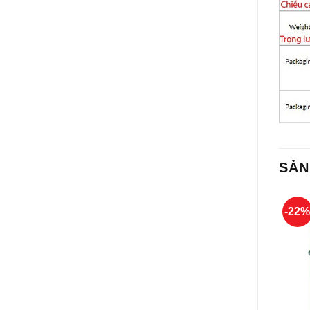
SẢN
-22