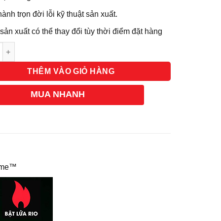
ành trọn đời lỗi kỹ thuật sản xuất.
ản xuất có thể thay đổi tùy thời điểm đặt hàng
g
THÊM VÀO GIỎ HÀNG
MUA NHANH
rome™