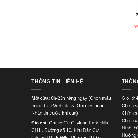
+
9
THÔNG TIN LIÊN HỆ
THÔN
Mở cửa:
8h-23h hàng ngày (Chọn mẫu
Giới th
trước trên Website và Gọi điện hoặc
Chính s
Nhắn tin trước khi qua)
Chính s
Chính s
Địa chỉ:
Chung Cư Cityland Park Hills
Hình th
CH1 , Đường số 10, Khu Dân Cư
Hướng 
Cityland Park Hills, Phường 10, Gò