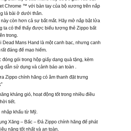
eet Chrome ™ với bàn tay của bộ xương trên nắp
 lá bài ở dưới thân.
ế này còn hơn cả sự bắt mắt. Hãy mở nắp bật lửa
 ta có thể thấy được biểu tượng thẻ Zippo bất
ên trong.
i Dead Mans Hand là một canh bạc, nhưng canh
 rất đáng để mạo hiểm.
 đóng gói trong hộp giấy dạng quà tặng, kèm
g dẫn sử dụng và cảnh báo an toàn .
ửa Zippo chính hãng có âm thanh đặt trưng
k”
ăng kháng gió, hoạt động tốt trong nhiều điều
hời tiết.
 nhập khẩu từ Mỹ.
ụng Xăng – Bấc – Đá Zippo chính hãng để phát
iệu năng tốt nhất và an toàn.