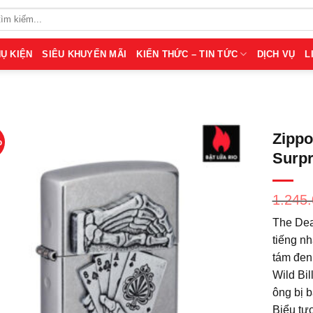
Ụ KIỆN
SIÊU KHUYẾN MÃI
KIẾN THỨC – TIN TỨC
DỊCH VỤ
L
Zippo
%
Surpr
1.245
The Dea
tiếng nh
tám đen
Wild Bil
ông bị 
Biểu tư