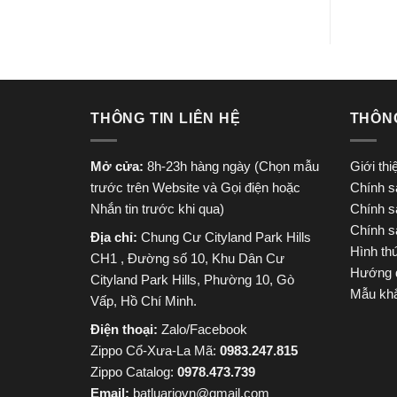
THÔNG TIN LIÊN HỆ
THÔN
Mở cửa:
8h-23h hàng ngày (Chọn mẫu
Giới th
trước trên Website và Gọi điện hoặc
Chính s
Nhắn tin trước khi qua)
Chính s
Chính s
Địa chỉ:
Chung Cư Cityland Park Hills
Hình th
CH1 , Đường số 10, Khu Dân Cư
Hướng 
Cityland Park Hills, Phường 10, Gò
Mẫu khắ
Vấp, Hồ Chí Minh.
Điện thoại:
Zalo/Facebook
Zippo Cổ-Xưa-La Mã:
0983.247.815
Zippo Catalog:
0978.473.739
Email:
batluariovn@gmail.com