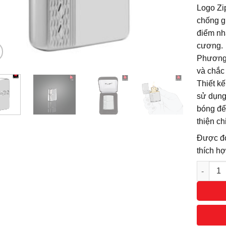
Logo Zi
chống gi
điểm nhấ
cương.
Phương 
và chắc
Thiết k
sử dụng
bóng để
thiện ch
Được đó
thích hợ
Số lượn