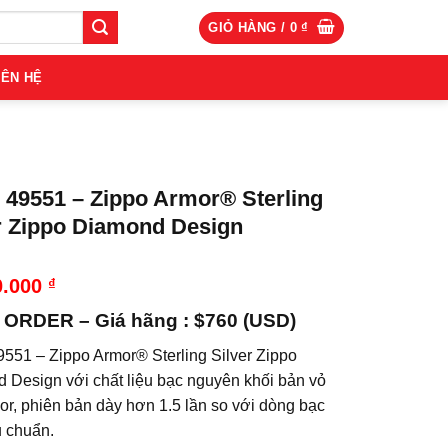
GIỎ HÀNG /
0
₫
IÊN HỆ
 49551 – Zippo Armor® Sterling
r Zippo Diamond Design
0.000
₫
ORDER – Giá hãng : $760 (USD)
9551 – Zippo Armor® Sterling Silver Zippo
 Design với chất liệu bạc nguyên khối bản vỏ
or, phiên bản dày hơn 1.5 lần so với dòng bạc
u chuẩn.