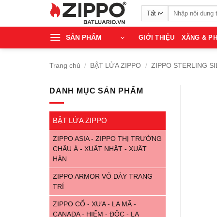
Bỏ
Tìm
qua
kiếm:
nội
SẢN PHẨM
GIỚI THIỆU
XĂNG & PH
dung
Trang chủ
/
BẬT LỬA ZIPPO
/
ZIPPO STERLING SI
DANH MỤC SẢN PHẨM
BẬT LỬA ZIPPO
ZIPPO ASIA - ZIPPO THỊ TRƯỜNG
CHÂU Á - XUẤT NHẬT - XUẤT
HÀN
ZIPPO ARMOR VỎ DÀY TRANG
TRÍ
ZIPPO CỔ - XƯA - LA MÃ -
CANADA - HIẾM - ĐỘC - LẠ