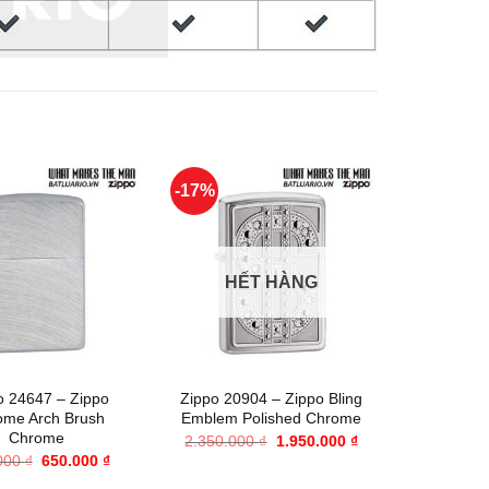
-17%
-10%
HẾT HÀNG
HẾ
+
+
o 24647 – Zippo
Zippo 20904 – Zippo Bling
Zippo 2
ome Arch Brush
Emblem Polished Chrome
Running H
Chrome
Giá
Giá
2.350.000
₫
1.950.000
₫
1.395.00
gốc
hiện
Giá
Giá
000
₫
650.000
₫
là:
tại
gốc
hiện
2.350.000 ₫.
là: