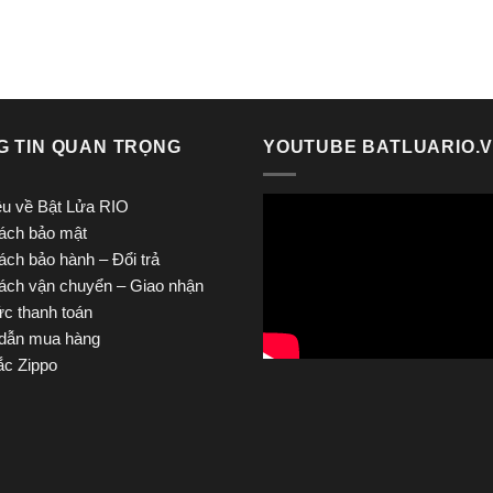
650.000 ₫.
650.000 ₫.
G TIN QUAN TRỌNG
YOUTUBE BATLUARIO.
iệu về Bật Lửa RIO
ách bảo mật
ách bảo hành – Đổi trả
ách vận chuyển – Giao nhận
ức thanh toán
dẫn mua hàng
c Zippo