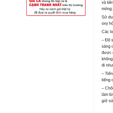
và bê
mỏng.
Sử du
oxy hó
Các loa
– Độ 
sáng cu
được 
không 
đi nhu
– Tiến
tiếng
– Chố
làm tu
giữ su