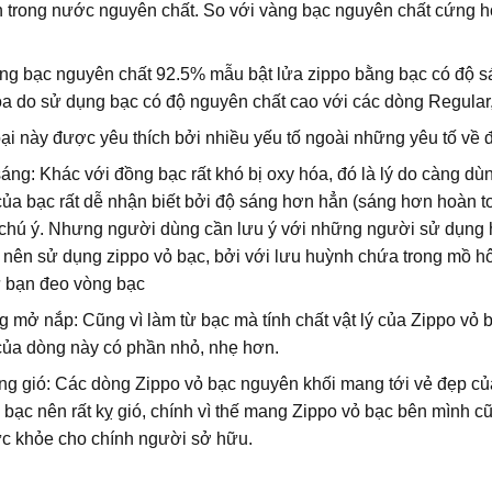
̀n trong nước nguyên chất. So với vàng bạc nguyên chất cứng hơn
̣ng bạc nguyên chất 92.5% mẫu bật lửa zippo bằng bạc có độ sa
a do sử dụng bạc có độ nguyên chất cao với các dòng Regu
̣i này được yêu thích bởi nhiều yếu tố ngoài những yêu tố vê
sáng: Khác với đồng bạc rất khó bị oxy hóa, đó là lý do càng 
̉a bạc rất dễ nhận biết bởi độ sáng hơn hẳn (sáng hơn hoàn t
chú ý. Nhưng người dùng cần lưu ý với những người sử dụng hay 
nên sử dụng zippo vỏ bạc, bởi với lưu huỳnh chứa trong mồ ho
̛ bạn đeo vòng bạc
g mở nắp: Cũng vì làm từ bạc mà tính chất vật lý của Zippo vỏ 
 của dòng này có phần nhỏ, nhẹ hơn.
ng gió: Các dòng Zippo vỏ bạc nguyên khối mang tới vẻ đẹp của 
̛̀ bạc nên rất kỵ gió, chính vì thế mang Zippo vỏ bạc bên mình 
̛́c khỏe cho chính người sở hữu.