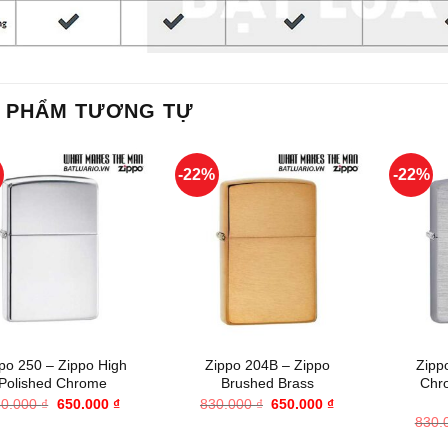
 PHẨM TƯƠNG TỰ
%
-22%
-22%
+
+
po 250 – Zippo High
Zippo 204B – Zippo
Zipp
Polished Chrome
Brushed Brass
Chr
Giá
Giá
Giá
Giá
30.000
₫
650.000
₫
830.000
₫
650.000
₫
gốc
hiện
gốc
hiện
830.
là:
tại
là:
tại
830.000 ₫.
là:
830.000 ₫.
là: