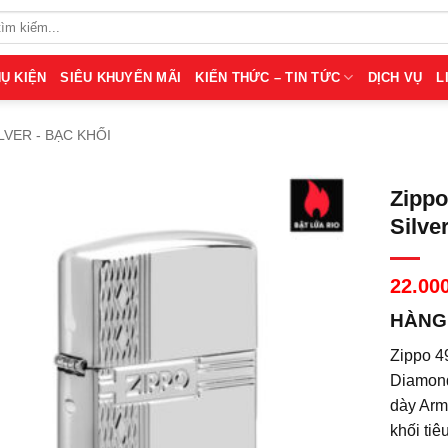
Ụ KIỆN
SIÊU KHUYẾN MÃI
KIẾN THỨC – TIN TỨC
DỊCH VỤ
L
LVER - BẠC KHỐI
Zippo
Silve
22.00
HÀNG 
Zippo 4
Diamond
dày Arm
khối tiê