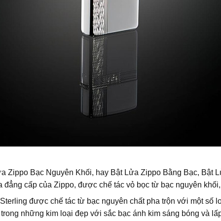
Lửa Zippo Bạc Nguyên Khối, hay Bật Lửa Zippo Bằng Bạc, Bậ
̛̉a đẳng cấp của Zippo, được chế tác vỏ bọc từ bạc nguyên khối
erling được chế tác từ bạc nguyên chất pha trộn với một số lo
̂t trong những kim loại đẹp với sắc bạc ánh kim sáng bóng và lấ