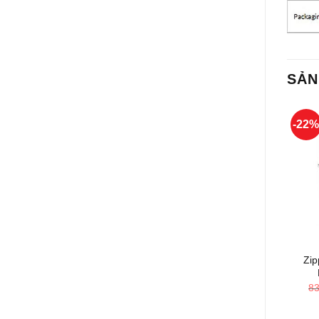
SẢN
-22
+
Zip
8