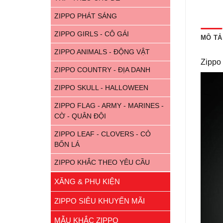
ZIPPO PHÁT SÁNG
ZIPPO GIRLS - CÔ GÁI
MÔ TẢ
ZIPPO ANIMALS - ĐỘNG VẬT
Zippo
ZIPPO COUNTRY - ĐỊA DANH
ZIPPO SKULL - HALLOWEEN
ZIPPO FLAG - ARMY - MARINES -
CỜ - QUÂN ĐỘI
ZIPPO LEAF - CLOVERS - CỎ
BỐN LÁ
ZIPPO KHẮC THEO YÊU CẦU
XĂNG & PHỤ KIỆN
ZIPPO SIÊU KHUYẾN MÃI
MẪU KHẮC ZIPPO