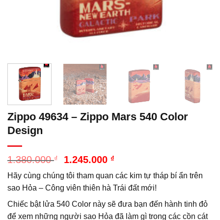
Zippo 49634 – Zippo Mars 540 Color
Design
Giá
Giá
1.380.000
₫
1.245.000
₫
gốc
hiện
Hãy cùng chúng tôi tham quan các kim tự tháp bí ẩn trên
là:
tại
1.380.000 ₫.
là:
sao Hỏa – Công viên thiên hà Trái đất mới!
1.245.000 ₫.
Chiếc bật lửa 540 Color này sẽ đưa bạn đến hành tinh đỏ
để xem những người sao Hỏa đã làm gì trong các cồn cát