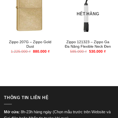
HẾT HÀNG
Zippo 207G – Zippo Gold
Zippo 121323 – Zippo Ga
Dust
Đa Năng Flexible Neck Đen
Giá
Giá
Giá
Giá
1.225.000
₫
880.000
₫
585.000
₫
530.000
₫
gốc
hiện
gốc
hiện
là:
tại
là:
tại
1.225.000 ₫.
là:
585.000 ₫.
là:
880.000 ₫.
530.000
THÔNG TIN LIÊN HỆ
Mở cửa:
8h-23h hàng ngày (Chọn mẫu trước trên Website và