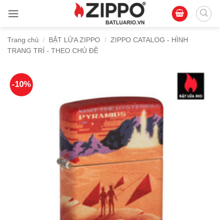
Bỏ
qua
nội
Trang chủ
/
BẬT LỬA ZIPPO
/
ZIPPO CATALOG - HÌNH
dung
TRANG TRÍ - THEO CHỦ ĐỀ
-10%