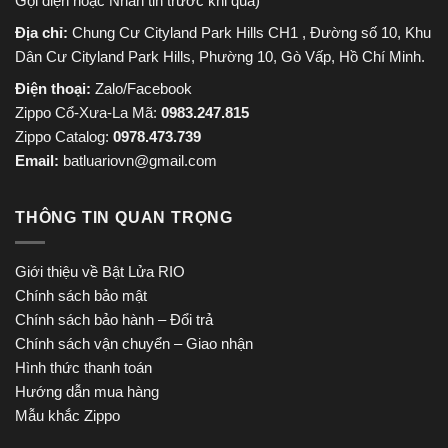
Gọi điện hoặc Nhắn tin trước khi qua)
Địa chỉ:
Chung Cư Cityland Park Hills CH1 , Đường số 10, Khu
Dân Cư Cityland Park Hills, Phường 10, Gò Vấp, Hồ Chí Minh.
Điện thoại:
Zalo/Facebook
Zippo Cổ-Xưa-La Mã:
0983.247.815
Zippo Catalog:
0978.473.739
Email:
batluariovn@gmail.com
THÔNG TIN QUAN TRỌNG
Giới thiệu về Bật Lửa RIO
Chính sách bảo mật
Chính sách bảo hành – Đổi trả
Chính sách vận chuyển – Giao nhận
Hình thức thanh toán
Hướng dẫn mua hàng
Mẫu khắc Zippo