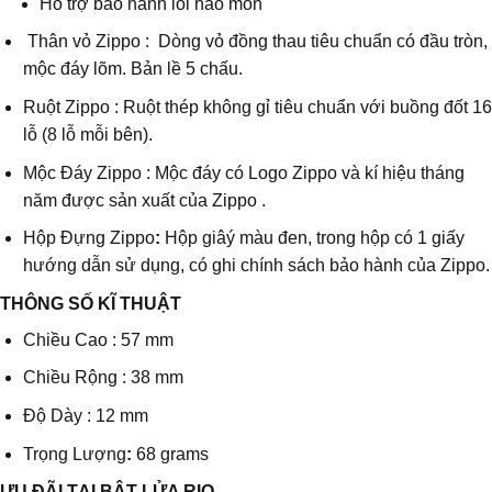
Hỗ trợ bảo hành lỗi hao mòn
Thân vỏ Zippo : Dòng vỏ đồng thau tiêu chuẩn có đầu tròn,
mộc đáy lõm. Bản lề 5 chấu.
Ruột Zippo : Ruột thép không gỉ tiêu chuẩn với buồng đốt 16
lỗ (8 lỗ mỗi bên).
Mộc Đáy Zippo : Mộc đáy có Logo Zippo và kí hiệu tháng
năm được sản xuất của Zippo .
Hộp Đựng Zippo
:
Hộp giâý màu đen, trong hộp có 1 giấy
hướng dẫn sử dụng, có ghi chính sách bảo hành của Zippo.
THÔNG SỐ KĨ THUẬT
Chiều Cao : 57 mm
Chiều Rộng : 38 mm
Độ Dày : 12 mm
Trọng Lượng
:
68 grams
ƯU ĐÃI T
ẠI BẬT LỬA RIO