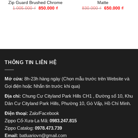
Zip Guard Brushed Chrome
Matte
Giá
Giá
Giá
Giá
1.005.000
₫
850.000
₫
830.000
₫
650.000
₫
gốc
hiện
gốc
hiện
là:
tại
là:
tại
1.005.000 ₫.
là:
830.000 ₫.
là:
850.000 ₫.
650.000
THÔNG TIN LIÊN HỆ
Mở cửa:
8h-23h hàng ngày (Chọn mẫu trước trên Website và
Gọi điện hoặc Nhắn tin trước khi qua)
Địa chỉ:
Chung Cư Cityland Park Hills CH1 , Đường số 10, Khu
Dân Cư Cityland Park Hills, Phường 10, Gò Vấp, Hồ Chí Minh.
Điện thoại:
Zalo/Facebook
Zippo Cổ-Xưa-La Mã:
0983.247.815
Zippo Catalog:
0978.473.739
Email:
batluariovn@gmail.com