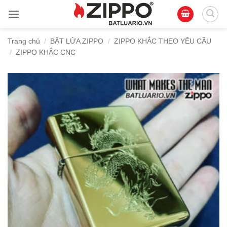
Bỏ
qua
nội
Trang chủ
/
BẬT LỬA ZIPPO
/
ZIPPO KHẮC THEO YÊU CẦU
dung
/
ZIPPO KHẮC CNC