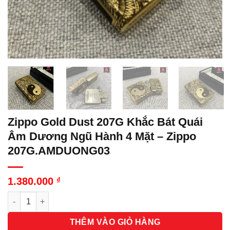
Zippo Gold Dust 207G Khắc Bát Quái
Âm Dương Ngũ Hành 4 Mặt – Zippo
207G.AMDUONG03
1.380.000
₫
Số lượng
THÊM VÀO GIỎ HÀNG