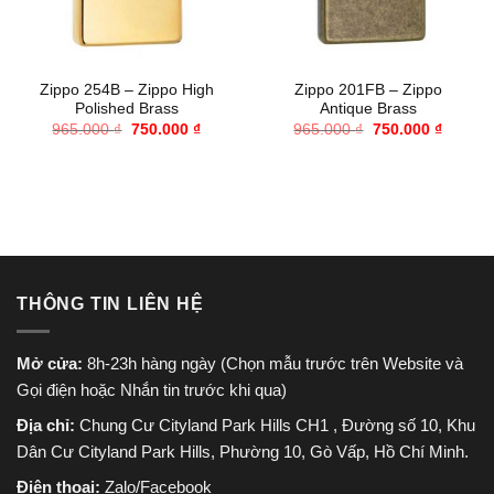
Zippo 254B – Zippo High
Zippo 201FB – Zippo
Polished Brass
Antique Brass
Giá
Giá
Giá
Giá
965.000
₫
750.000
₫
965.000
₫
750.000
₫
gốc
hiện
gốc
hiện
là:
tại
là:
tại
965.000 ₫.
là:
965.000 ₫.
là:
750.000 ₫.
750.000
THÔNG TIN LIÊN HỆ
Mở cửa:
8h-23h hàng ngày (Chọn mẫu trước trên Website và
Gọi điện hoặc Nhắn tin trước khi qua)
Địa chỉ:
Chung Cư Cityland Park Hills CH1 , Đường số 10, Khu
Dân Cư Cityland Park Hills, Phường 10, Gò Vấp, Hồ Chí Minh.
Điện thoại:
Zalo/Facebook