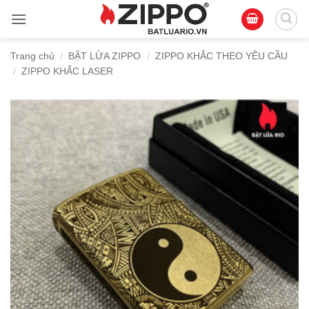
Bỏ
qua
nội
Trang chủ
/
BẬT LỬA ZIPPO
/
ZIPPO KHẮC THEO YÊU CẦU
dung
/
ZIPPO KHẮC LASER