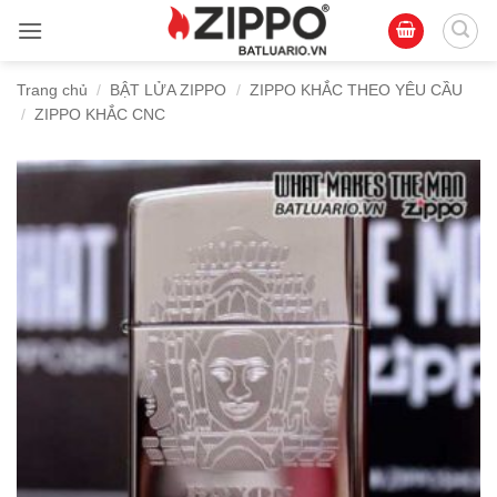
Bỏ
qua
nội
Trang chủ
/
BẬT LỬA ZIPPO
/
ZIPPO KHẮC THEO YÊU CẦU
dung
/
ZIPPO KHẮC CNC