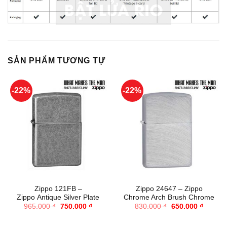
SẢN PHẨM TƯƠNG TỰ
-22%
-22%
Zippo 121FB –
Zippo 24647 – Zippo
Zippo Antique Silver Plate
Chrome Arch Brush Chrome
Giá
Giá
Giá
Giá
965.000
₫
750.000
₫
830.000
₫
650.000
₫
gốc
hiện
gốc
hiện
là:
tại
là:
tại
965.000 ₫.
là:
830.000 ₫.
là: