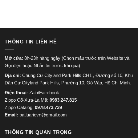
750.000 ₫.
650.000
THÔNG TIN LIÊN HỆ
Mở cửa:
8h-23h hàng ngày (Chọn mẫu trước trên Website và
Gọi điện hoặc Nhắn tin trước khi qua)
Địa chỉ:
Chung Cư Cityland Park Hills CH1 , Đường số 10, Khu
Dân Cư Cityland Park Hills, Phường 10, Gò Vấp, Hồ Chí Minh.
Điện thoại:
Zalo/Facebook
Zippo Cổ-Xưa-La Mã:
0983.247.815
Zippo Catalog:
0978.473.739
Email:
batluariovn@gmail.com
THÔNG TIN QUAN TRỌNG