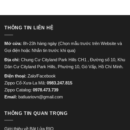
THÔNG TIN LIÊN HỆ
Mở cửa:
8h-23h hàng ngày (Chọn mẫu trước trên Website và
Gọi điện hoặc Nhắn tin trước khi qua)
Địa chỉ:
Chung Cư Cityland Park Hills CH1 , Đường số 10, Khu
Dân Cư Cityland Park Hills, Phường 10, Gò Vấp, Hồ Chí Minh.
Điện thoại:
Zalo/Facebook
Zippo Cổ-Xưa-La Mã:
0983.247.815
Zippo Catalog:
0978.473.739
Email:
batluariovn@gmail.com
THÔNG TIN QUAN TRỌNG
Giới thiệu về Bật Lửa RIO