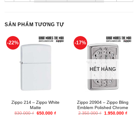
SẢN PHẨM TƯƠNG TỰ
-22%
-17%
HẾT HÀNG
Zippo 214 – Zippo White
Zippo 20904 – Zippo Bling
Matte
Emblem Polished Chrome
Giá
Giá
Giá
Giá
830.000
₫
650.000
₫
2.350.000
₫
1.950.000
₫
gốc
hiện
gốc
hiện
là:
tại
là:
tại
830.000 ₫.
là:
2.350.000 ₫.
là:
650.000 ₫.
1.950