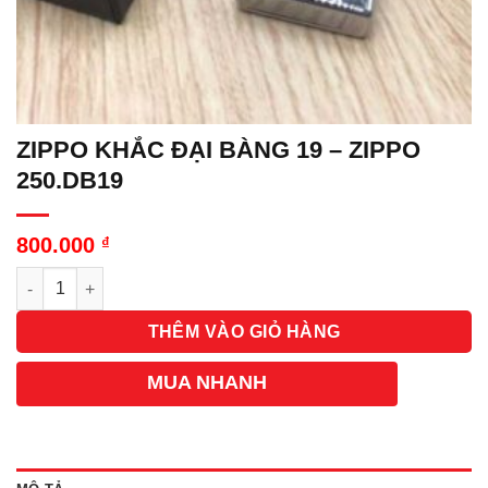
ZIPPO KHẮC ĐẠI BÀNG 19 – ZIPPO
250.DB19
800.000
₫
Số lượng
THÊM VÀO GIỎ HÀNG
MUA NHANH