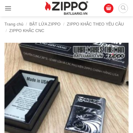
Bỏ
qua
nội
Trang chủ
/
BẬT LỬA ZIPPO
/
ZIPPO KHẮC THEO YÊU CẦU
dung
/
ZIPPO KHẮC CNC