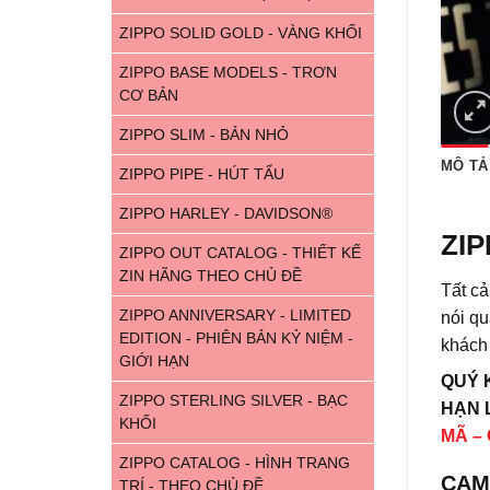
ZIPPO SOLID GOLD - VÀNG KHỐI
ZIPPO BASE MODELS - TRƠN
CƠ BẢN
ZIPPO SLIM - BẢN NHỎ
MÔ TẢ
ZIPPO PIPE - HÚT TẨU
ZIPPO HARLEY - DAVIDSON®
ZIP
ZIPPO OUT CATALOG - THIẾT KẾ
ZIN HÃNG THEO CHỦ ĐỀ
Tất c
ZIPPO ANNIVERSARY - LIMITED
nói qu
EDITION - PHIÊN BẢN KỶ NIỆM -
khách
GIỚI HẠN
QUÝ 
ZIPPO STERLING SILVER - BẠC
HẠN L
KHỐI
MÃ –
ZIPPO CATALOG - HÌNH TRANG
CAM
TRÍ - THEO CHỦ ĐỀ