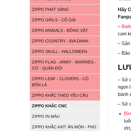
Hãy C
ZIPPO PHÁT SÁNG
Fanpa
ZIPPO GIRLS - CÔ GÁI
–
Batl
ZIPPO ANIMALS - ĐỘNG VẬT
cam kế
ZIPPO COUNTRY - ĐỊA DANH
– Sản
ZIPPO SKULL - HALLOWEEN
– Bảo 
ZIPPO FLAG - ARMY - MARINES -
LƯ
CỜ - QUÂN ĐỘI
ZIPPO LEAF - CLOVERS - CỎ
– Sử 
BỐN LÁ
ngọn l
bánh x
ZIPPO KHẮC THEO YÊU CẦU
– Sử 
ZIPPO KHẮC CNC
Bìn
ZIPPO IN MÀU
luô
ZIPPO KHẮC AXIT ĂN MÒN - PHỦ
rớt