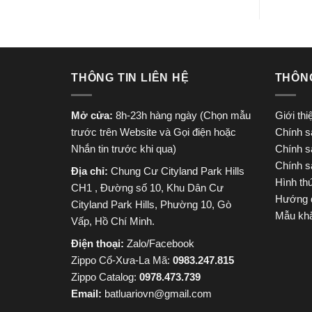
THÔNG TIN LIÊN HỆ
THÔN
Mở cửa:
8h-23h hàng ngày (Chọn mẫu
Giới th
trước trên Website và Gọi điện hoặc
Chính s
Nhắn tin trước khi qua)
Chính s
Chính s
Địa chỉ:
Chung Cư Cityland Park Hills
Hình th
CH1 , Đường số 10, Khu Dân Cư
Hướng 
Cityland Park Hills, Phường 10, Gò
Mẫu khắ
Vấp, Hồ Chí Minh.
Điện thoại:
Zalo/Facebook
Zippo Cổ-Xưa-La Mã:
0983.247.815
Zippo Catalog:
0978.473.739
Email:
batluariovn@gmail.com