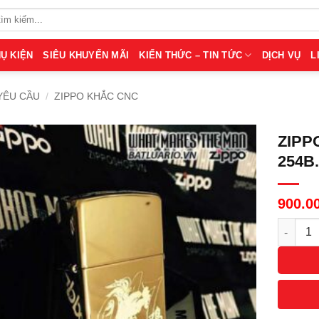
Ụ KIỆN
SIÊU KHUYẾN MÃI
KIẾN THỨC – TIN TỨC
DỊCH VỤ
L
YÊU CẦU
/
ZIPPO KHẮC CNC
ZIPP
254B
900.0
Số lượn