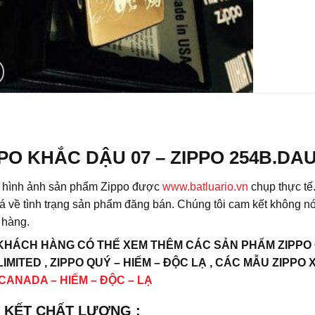
PO KHẮC DẬU 07 – ZIPPO 254B.DA
ả hình ảnh sản phẩm Zippo được
www.batluario.vn
chụp thực tế.
á về tình trạng sản phẩm đăng bán. Chúng tôi cam kết không nó
 hàng.
KHÁCH HÀNG CÓ THỂ XEM THÊM CÁC SẢN PHẨM ZIPPO CỔ 
IMITED , ZIPPO QUÝ – HIẾM – ĐỘC LẠ , CÁC MẪU ZIPPO 
 CANADA – HIẾM – ĐỘC – LẠ
 KẾT CHẤT LƯỢNG :