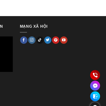
650.000 ₫.
VN
MẠNG XÃ HỘI