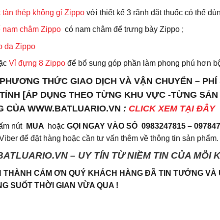
 tàn thép không gỉ Zippo
với thiết kế 3 rãnh đặt thuốc có thể d
 nam châm Zippo
có nam châm để trưng bày Zippo ;
o da
Zippo
ặc
Vỉ đựng 8 Zippo
để bổ sung góp phần làm phong phú hơn bộ 
PHƯƠNG THỨC GIAO DỊCH VÀ VẬN CHUYỂN – PHÍ SH
TỈNH [ÁP DỤNG THEO TỪNG KHU VỰC -TỪNG SẢN
G CỦA WWW.BATLUARIO.VN
:
CLICK XEM TẠI ĐÂY
ấm nút
MUA
hoặc
GỌI NGAY VÀO SỐ
0983247815 – 09784
iber để đặt hàng hoặc cần tư vấn thêm về thông tin sản phẩm.
BATLUARIO.VN – UY TÍN TỪ NIỀM TIN CỦA MỖI
 THÀNH CẢM ƠN QUÝ KHÁCH HÀNG ĐÃ TIN TƯỞNG VÀ
G SUỐT THỜI GIAN VỪA QUA !