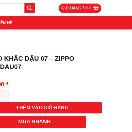
GIỎ HÀNG /
0
₫
IÊN HỆ
O KHẮC DẬU 07 – ZIPPO
.DAU07
00
₫
g
THÊM VÀO GIỎ HÀNG
MUA NHANH