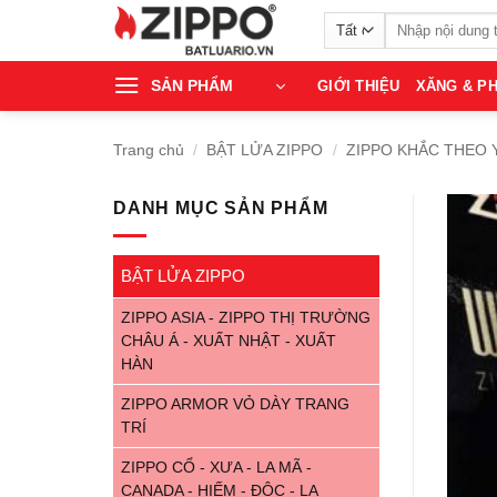
Bỏ
Tìm
qua
kiếm:
nội
SẢN PHẨM
GIỚI THIỆU
XĂNG & PH
dung
Trang chủ
/
BẬT LỬA ZIPPO
/
ZIPPO KHẮC THEO 
DANH MỤC SẢN PHẨM
BẬT LỬA ZIPPO
ZIPPO ASIA - ZIPPO THỊ TRƯỜNG
CHÂU Á - XUẤT NHẬT - XUẤT
HÀN
ZIPPO ARMOR VỎ DÀY TRANG
TRÍ
ZIPPO CỔ - XƯA - LA MÃ -
CANADA - HIẾM - ĐỘC - LẠ