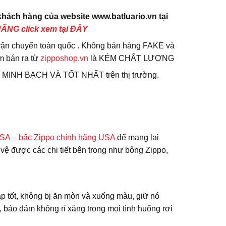
ách hàng của website www.batluario.vn tại
NG click xem tại ĐÂY
vận chuyển toàn quốc . Không bán hàng FAKE và
ầm bán ra từ
zipposhop.vn
là KÉM CHẤT LƯỢNG
 MINH BẠCH VÀ TỐT NHẤT trên thị trường.
USA
–
bấc Zippo chính hãng USA
để mang lại
 vệ được các chi tiết bên trong như bông Zippo,
p tốt, không bị ăn mòn và xuống màu, giữ nó
 bảo đảm không rỉ xăng trong mọi tình huống rơi