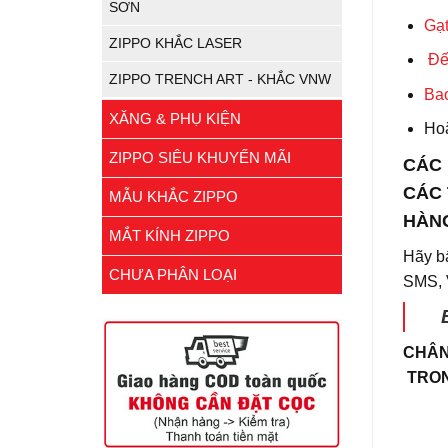
SƠN
Gạt
ZIPPO KHẮC LASER
Đế
ZIPPO TRENCH ART - KHẮC VNW
Ba
XĂNG & PHỤ KIỆN
Ho
ZIPPO SIÊU KHUYẾN MÃI
CÁC 
CÁC 
MẪU KHẮC ZIPPO
HÀN
MẮT KÍNH ZIPPO
Hãy b
CHƯA PHÂN LOẠI
SMS, V
CHÂN
TRON