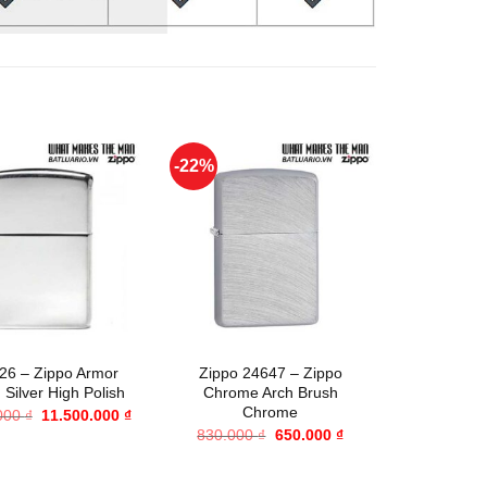
-22%
-12%
+
+
26 – Zippo Armor
Zippo 24647 – Zippo
Zippo 287
g Silver High Polish
Chrome Arch Brush
2013 
Chrome
Giá
Giá
000
₫
11.500.000
₫
10.000.0
gốc
hiện
Giá
Giá
830.000
₫
650.000
₫
là:
tại
gốc
hiện
16.370.000 ₫.
là:
là:
tại
11.500.000 ₫.
830.000 ₫.
là: