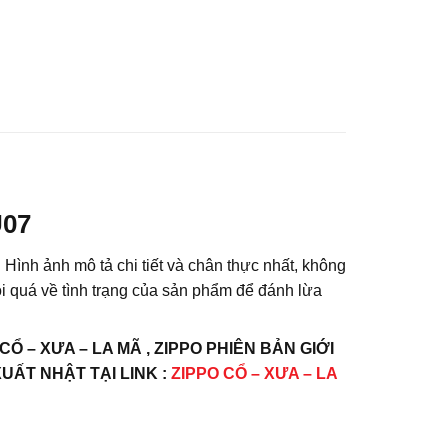
U07
 Hình ảnh mô tả chi tiết và chân thực nhất, không
i quá về tình trạng của sản phẩm để đánh lừa
– XƯA – LA MÃ , ZIPPO PHIÊN BẢN GIỚI
XUẤT NHẬT TẠI LINK :
ZIPPO CỔ – XƯA – LA