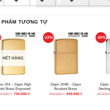
 PHẨM TƯƠNG TỰ
%
-22%
-30%
HẾT HÀNG
+
+
po 254 – Zippo High
Zippo 204B – Zippo
Zippo 
lish Brass Engraved
Brushed Brass
Sterlin
Giá
Giá
Giá
Giá
10.000
₫
750.000
₫
830.000
₫
650.000
₫
16.370.
gốc
hiện
gốc
hiện
là:
tại
là:
tại
910.000 ₫.
là:
830.000 ₫.
là:
750.000 ₫.
650.000 ₫.