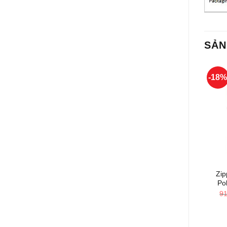
SẢN
-18
+
Zip
Po
9