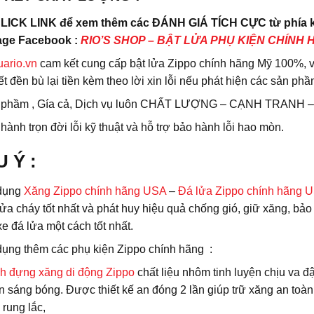
LICK LINK để xem thêm các ĐÁNH GIÁ TÍCH CỰC từ phía kh
ge Facebook :
RIO’S SHOP – BẬT LỬA PHỤ KIỆN CHÍNH HÃ
uario.vn
cam kết cung cấp bật lửa Zippo chính hãng Mỹ 100%, 
t đền bù lại tiền kèm theo lời xin lỗi nếu phát hiện các sản ph
 phầm , Gía cả, Dịch vụ luôn CHẤT LƯỢNG – CẠNH TRANH –
hành trọn đời lỗi kỹ thuật và hỗ trợ bảo hành lỗi hao mòn.
U Ý
:
dụng
Xăng Zippo chính hãng USA
–
Đá lửa Zippo chính hãng 
ửa cháy tốt nhất và phát huy hiệu quả chống gió, giữ xăng, bảo
e đá lửa một cách tốt nhất.
dụng thêm các phụ kiện Zippo chính hãng :
h đựng xăng di động Zippo
chất liệu nhôm tinh luyện chịu va đậ
n sáng bóng. Được thiết kế an đóng 2 lần giúp trữ xăng an toàn,
, rung lắc,