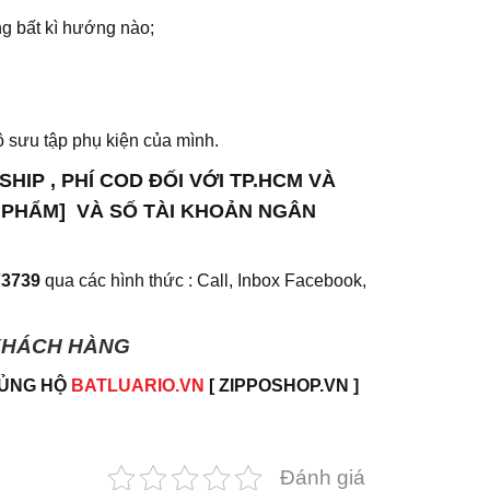
ùng bất kì hướng nào;
sưu tập phụ kiện của mình.
IP , PHÍ COD ĐỐI VỚI TP.HCM VÀ
 PHẨM] VÀ SỐ TÀI KHOẢN NGÂN
73739
qua các hình thức : Call, Inbox Facebook,
 KHÁCH HÀNG
 ỦNG HỘ
BATLUARIO.VN
[ ZIPPOSHOP.VN ]
Đánh giá