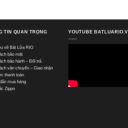
G TIN QUAN TRỌNG
YOUTUBE BATLUARIO.
iệu về Bật Lửa RIO
ách bảo mật
ách bảo hành – Đổi trả
ách vận chuyển – Giao nhận
ức thanh toán
dẫn mua hàng
c Zippo