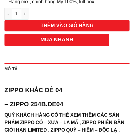
– Hàng mới, chính hãng Mỹ 100%, full box
Số lượng
THÊM VÀO GIỎ HÀNG
MUA NHANH
MÔ TẢ
ZIPPO KHẮC DÊ 04
– ZIPPO 254B.DE04
QUÝ KHÁCH HÀNG CÓ THỂ XEM THÊM CÁC SẢN
PHẨM ZIPPO CỔ – XƯA – LA MÃ , ZIPPO PHIÊN BẢN
GIỚI HẠN LIMITED , ZIPPO QUÝ – HIẾM – ĐỘC LẠ ,