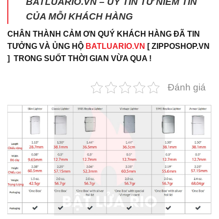
BATLUARIO.VN – UY TÍN TỪ NIỀM TIN
CỦA MỖI KHÁCH HÀNG
CHÂN THÀNH CẢM ƠN QUÝ KHÁCH HÀNG ĐÃ TIN
TƯỞNG VÀ ỦNG HỘ
BATLUARIO.VN
[ ZIPPOSHOP.VN
] TRONG SUỐT THỜI GIAN VỪA QUA !
Đánh giá