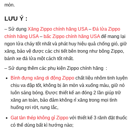
mòn.
LƯU Ý
:
– Sử dụng
Xăng Zippo chính hãng USA
–
Đá lửa Zippo
chính hãng USA
–
bấc Zippo chính hãng USA
để mang lại
ngọn lửa cháy tốt nhất và phát huy hiệu quả chống gió, giữ
xăng, bảo vệ được các chi tiết bên trong như bông Zippo,
bánh xe đá lửa một cách tốt nhất.
– Sử dụng thêm các phụ kiện Zippo chính hãng :
Bình đựng xăng di động Zippo
chất liệu nhôm tinh luyện
chịu va đập tốt, không bị ăn mòn và xuống màu, giữ nó
luôn sáng bóng. Được thiết kế an đóng 2 lần giúp trữ
xăng an toàn, bảo đảm không rỉ xăng trong mọi tình
huống rơi rớt, rung lắc,
Gạt tàn thép không gỉ Zippo
với thiết kế 3 rãnh đặt thuốc
có thể dùng bất kì hướng nào;