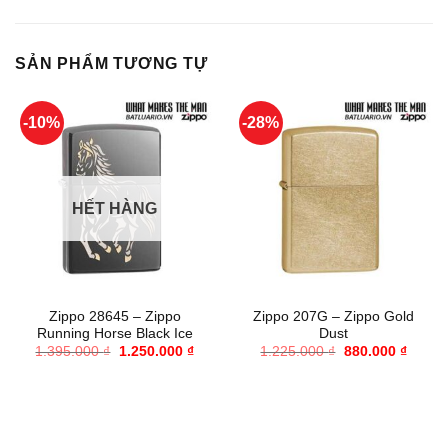
SẢN PHẨM TƯƠNG TỰ
-10%
-28%
HẾT HÀNG
Zippo 28645 – Zippo
Zippo 207G – Zippo Gold
Running Horse Black Ice
Dust
Giá
Giá
Giá
Giá
1.395.000
₫
1.250.000
₫
1.225.000
₫
880.000
₫
gốc
hiện
gốc
hiện
là:
tại
là:
tại
1.395.000 ₫.
là:
1.225.000 ₫.
là:
1.250.000 ₫.
880.00