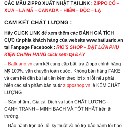
CÁC MẪU ZIPPO XUẤT NHẬT TẠI LINK :
ZIPPO CỔ –
XƯA – LA MÃ – CANADA – HIẾM – ĐỘC – LẠ
CAM KẾT CHẤT LƯỢNG :
Hãy CLICK LINK để xem thêm các ĐÁNH GIÁ TÍCH
CỰC từ phía khách hàng của website www.batluario.vn
tại Fanpage Facebook :
RIO’S SHOP – BẬT LỬA PHỤ
KIỆN CHÍNH HÃNG click xem tại ĐÂY
–
Batluario.vn
cam kết cung cấp bật lửa Zippo chính hãng
Mỹ 100%, vận chuyển toàn quốc . Không bán hàng FAKE
và cam kết đền bù lại tiền kèm theo lời xin lỗi nếu phát
hiện các sản phầm bán ra từ
zipposhop.vn
là KÉM CHẤT
LƯỢNG
– Sản phầm , Gía cả, Dịch vụ luôn CHẤT LƯỢNG –
CẠNH TRANH – MINH BẠCH VÀ TỐT NHẤT trên thị
trường.
– Bảo hành trọn đời lỗi kỹ thuật và hỗ trợ bảo hành lỗi hao