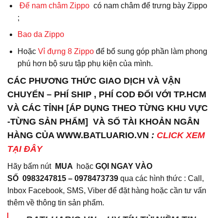
Đế nam châm Zippo
có nam châm để trưng bày Zippo
;
Bao da
Zippo
Hoặc
Vỉ đựng 8 Zippo
để bổ sung góp phần làm phong
phú hơn bộ sưu tập phụ kiện của mình.
CÁC PHƯƠNG THỨC GIAO DỊCH VÀ VẬN
CHUYỂN – PHÍ SHIP , PHÍ COD ĐỐI VỚI TP.HCM
VÀ CÁC TỈNH [ÁP DỤNG THEO TỪNG KHU VỰC
-TỪNG SẢN PHẨM] VÀ SỐ TÀI KHOẢN NGÂN
HÀNG CỦA WWW.BATLUARIO.VN
:
CLICK XEM
TẠI ĐÂY
Hãy bấm nút
MUA
hoặc
GỌI NGAY VÀO
SỐ
0983247815 – 0978473739
qua các hình thức : Call,
Inbox Facebook, SMS, Viber để đặt hàng hoặc cần tư vấn
thêm về thông tin sản phẩm.