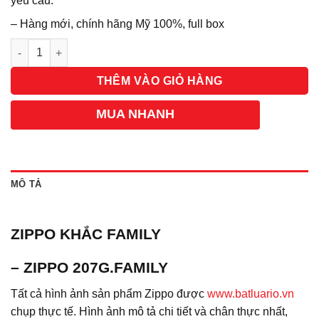
yêu cầu.
– Hàng mới, chính hãng Mỹ 100%, full box
Số lượng
THÊM VÀO GIỎ HÀNG
MUA NHANH
MÔ TẢ
ZIPPO KHẮC FAMILY
– ZIPPO 207G.FAMILY
Tất cả hình ảnh sản phẩm Zippo được
www.batluario.vn
chụp thực tế. Hình ảnh mô tả chi tiết và chân thực nhất,