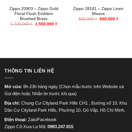
Zippo 20903 – Zippo Gold
Zippo 28181 – Zippo Linen
Floral Flush Emblem
Weave
Brushed Brass
Giá
Giá
830.000
₫
650.000
₫
gốc
hiện
Giá
Giá
1.725.000
₫
1.550.000
₫
là:
tại
gốc
hiện
830.000 ₫.
là:
là:
tại
650.000
1.725.000 ₫.
là:
1.550.000 ₫.
THÔNG TIN LIÊN HỆ
Mở cửa:
8h-23h hàng ngày (Chọn mẫu trước trên Website và
Gọi điện hoặc Nhắn tin trước khi qua)
Địa chỉ:
Chung Cư Cityland Park Hills CH1 , Đường số 10, Khu
Dân Cư Cityland Park Hills, Phường 10, Gò Vấp, Hồ Chí Minh.
Điện thoại:
Zalo/Facebook
Zippo Cổ-Xưa-La Mã:
0983.247.815