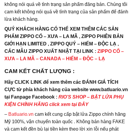
không nói quá về tình trạng sản phẩm đăng bán. Chúng tôi
cam kết không nói quá về tình trạng của sản phẩm để đánh
lừa khách hàng.
QUÝ KHÁCH HÀNG CÓ THỂ XEM THÊM CÁC SẢN
PHẨM ZIPPO CỔ – XƯA – LA MÃ , ZIPPO PHIÊN BẢN
GIỚI HẠN LIMITED , ZIPPO QUÝ – HIẾM – ĐỘC LẠ ,
CÁC MẪU ZIPPO XUẤT NHẬT TẠI LINK :
ZIPPO CỔ –
XƯA – LA MÃ – CANADA – HIẾM – ĐỘC – LẠ
CAM KẾT CHẤT LƯỢNG :
Hãy CLICK LINK để xem thêm các ĐÁNH GIÁ TÍCH
CỰC từ phía khách hàng của website www.batluario.vn
tại Fanpage Facebook :
RIO’S SHOP – BẬT LỬA PHỤ
KIỆN CHÍNH HÃNG click xem tại ĐÂY
–
Batluario.vn
cam kết cung cấp bật lửa Zippo chính hãng
Mỹ 100%, vận chuyển toàn quốc . Không bán hàng FAKE
và cam kết đền bù lại tiền kèm theo lời xin lỗi nếu phát