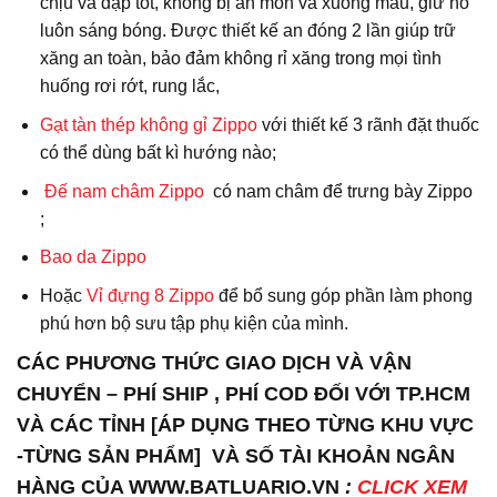
chịu va đập tốt, không bị ăn mòn và xuống màu, giữ nó
luôn sáng bóng. Được thiết kế an đóng 2 lần giúp trữ
xăng an toàn, bảo đảm không rỉ xăng trong mọi tình
huống rơi rớt, rung lắc,
Gạt tàn thép không gỉ Zippo
với thiết kế 3 rãnh đặt thuốc
có thể dùng bất kì hướng nào;
Đế nam châm Zippo
có nam châm để trưng bày Zippo
;
Bao da
Zippo
Hoặc
Vỉ đựng 8 Zippo
để bổ sung góp phần làm phong
phú hơn bộ sưu tập phụ kiện của mình.
CÁC PHƯƠNG THỨC GIAO DỊCH VÀ VẬN
CHUYỂN – PHÍ SHIP , PHÍ COD ĐỐI VỚI TP.HCM
VÀ CÁC TỈNH [ÁP DỤNG THEO TỪNG KHU VỰC
-TỪNG SẢN PHẨM] VÀ SỐ TÀI KHOẢN NGÂN
HÀNG CỦA WWW.BATLUARIO.VN
:
CLICK XEM