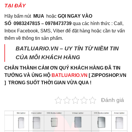
TẠI ĐÂY
Hãy bấm nút
MUA
hoặc
GỌI NGAY VÀO
SỐ
0983247815 – 0978473739
qua các hình thức : Call,
Inbox Facebook, SMS, Viber để đặt hàng hoặc cần tư vấn
thêm về thông tin sản phẩm.
BATLUARIO.VN – UY TÍN TỪ NIỀM TIN
CỦA MỖI KHÁCH HÀNG
CHÂN THÀNH CẢM ƠN QUÝ KHÁCH HÀNG ĐÃ TIN
TƯỞNG VÀ ỦNG HỘ
BATLUARIO.VN
[ ZIPPOSHOP.VN
] TRONG SUỐT THỜI GIAN VỪA QUA !
Đánh giá