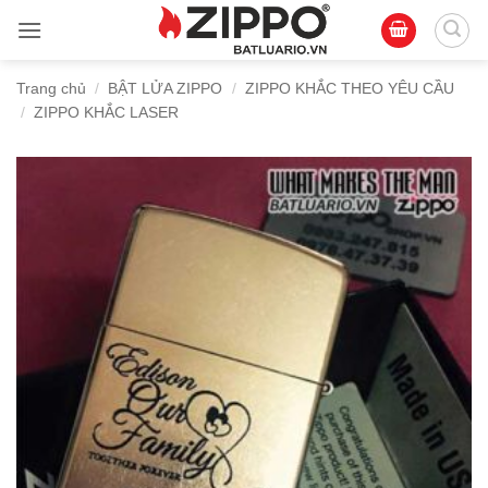
Bỏ
qua
nội
Trang chủ
/
BẬT LỬA ZIPPO
/
ZIPPO KHẮC THEO YÊU CẦU
dung
/
ZIPPO KHẮC LASER