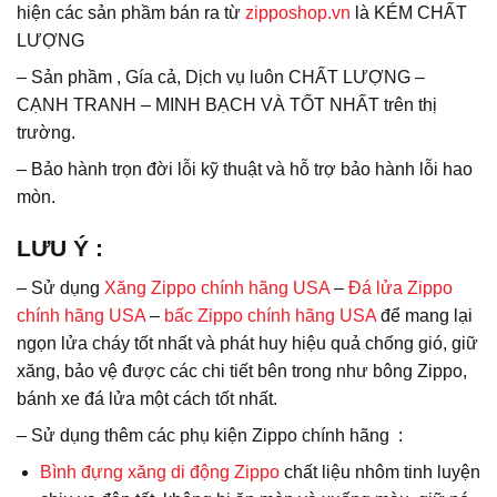
hiện các sản phầm bán ra từ
zipposhop.vn
là KÉM CHẤT
LƯỢNG
– Sản phầm , Gía cả, Dịch vụ luôn CHẤT LƯỢNG –
CẠNH TRANH – MINH BẠCH VÀ TỐT NHẤT trên thị
trường.
– Bảo hành trọn đời lỗi kỹ thuật và hỗ trợ bảo hành lỗi hao
mòn.
LƯU Ý
:
– Sử dụng
Xăng Zippo chính hãng USA
–
Đá lửa Zippo
chính hãng USA
–
bấc Zippo chính hãng USA
để mang lại
ngọn lửa cháy tốt nhất và phát huy hiệu quả chống gió, giữ
xăng, bảo vệ được các chi tiết bên trong như bông Zippo,
bánh xe đá lửa một cách tốt nhất.
– Sử dụng thêm các phụ kiện Zippo chính hãng :
Bình đựng xăng di động Zippo
chất liệu nhôm tinh luyện