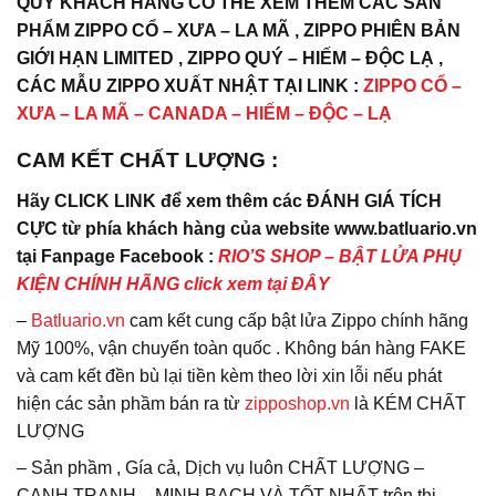
QUÝ KHÁCH HÀNG CÓ THỂ XEM THÊM CÁC SẢN
PHẨM ZIPPO CỔ – XƯA – LA MÃ , ZIPPO PHIÊN BẢN
GIỚI HẠN LIMITED , ZIPPO QUÝ – HIẾM – ĐỘC LẠ ,
CÁC MẪU ZIPPO XUẤT NHẬT TẠI LINK :
ZIPPO CỔ –
XƯA – LA MÃ – CANADA – HIẾM – ĐỘC – LẠ
CAM KẾT CHẤT LƯỢNG :
Hãy CLICK LINK để xem thêm các ĐÁNH GIÁ TÍCH
CỰC từ phía khách hàng của website www.batluario.vn
tại Fanpage Facebook :
RIO’S SHOP – BẬT LỬA PHỤ
KIỆN CHÍNH HÃNG click xem tại ĐÂY
–
Batluario.vn
cam kết cung cấp bật lửa Zippo chính hãng
Mỹ 100%, vận chuyển toàn quốc . Không bán hàng FAKE
và cam kết đền bù lại tiền kèm theo lời xin lỗi nếu phát
hiện các sản phầm bán ra từ
zipposhop.vn
là KÉM CHẤT
LƯỢNG
– Sản phầm , Gía cả, Dịch vụ luôn CHẤT LƯỢNG –
CẠNH TRANH – MINH BẠCH VÀ TỐT NHẤT trên thị