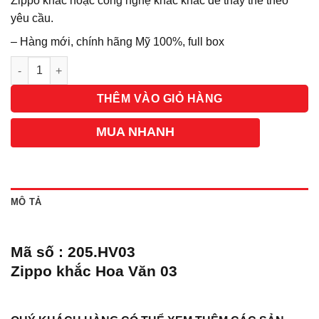
Zippo khác hoặc công nghệ khắc khác để thay thế theo
yêu cầu.
– Hàng mới, chính hãng Mỹ 100%, full box
Số lượng
THÊM VÀO GIỎ HÀNG
MUA NHANH
MÔ TẢ
Mã số : 205.HV03
Zippo khắc Hoa Văn 03