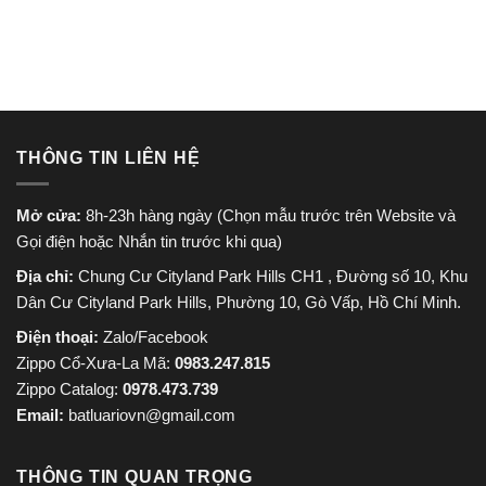
965.000 ₫.
là:
830.000 ₫.
là:
750.000 ₫.
650.000
THÔNG TIN LIÊN HỆ
Mở cửa:
8h-23h hàng ngày (Chọn mẫu trước trên Website và
Gọi điện hoặc Nhắn tin trước khi qua)
Địa chỉ:
Chung Cư Cityland Park Hills CH1 , Đường số 10, Khu
Dân Cư Cityland Park Hills, Phường 10, Gò Vấp, Hồ Chí Minh.
Điện thoại:
Zalo/Facebook
Zippo Cổ-Xưa-La Mã:
0983.247.815
Zippo Catalog:
0978.473.739
Email:
batluariovn@gmail.com
THÔNG TIN QUAN TRỌNG