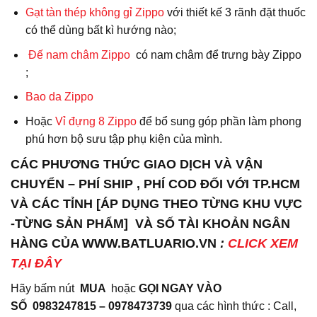
Gạt tàn thép không gỉ Zippo
với thiết kế 3 rãnh đặt thuốc
có thể dùng bất kì hướng nào;
Đế nam châm Zippo
có nam châm để trưng bày Zippo
;
Bao da
Zippo
Hoặc
Vỉ đựng 8 Zippo
để bổ sung góp phần làm phong
phú hơn bộ sưu tập phụ kiện của mình.
CÁC PHƯƠNG THỨC GIAO DỊCH VÀ VẬN
CHUYỂN – PHÍ SHIP , PHÍ COD ĐỐI VỚI TP.HCM
VÀ CÁC TỈNH [ÁP DỤNG THEO TỪNG KHU VỰC
-TỪNG SẢN PHẨM] VÀ SỐ TÀI KHOẢN NGÂN
HÀNG CỦA WWW.BATLUARIO.VN
:
CLICK XEM
TẠI ĐÂY
Hãy bấm nút
MUA
hoặc
GỌI NGAY VÀO
SỐ
0983247815 – 0978473739
qua các hình thức : Call,