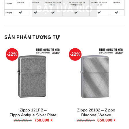
SẢN PHẨM TƯƠNG TỰ
-22%
-22%
Zippo 121FB –
Zippo 28182 – Zippo
Zippo Antique Silver Plate
Diagonal Weave
Giá
Giá
Giá
Giá
965.000
₫
750.000
₫
830.000
₫
650.000
₫
gốc
hiện
gốc
hiện
là:
tại
là:
tại