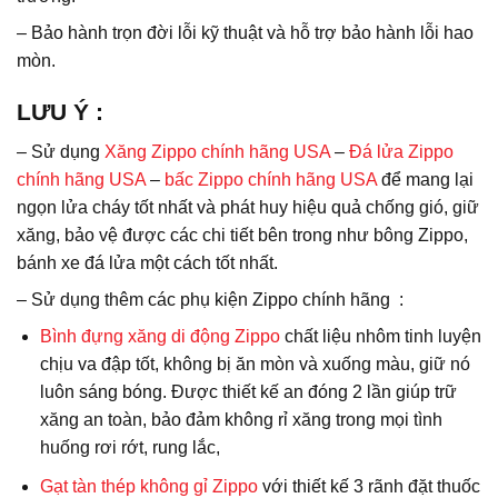
– Bảo hành trọn đời lỗi kỹ thuật và hỗ trợ bảo hành lỗi hao
mòn.
LƯU Ý
:
– Sử dụng
Xăng Zippo chính hãng USA
–
Đá lửa Zippo
chính hãng USA
–
bấc Zippo chính hãng USA
để mang lại
ngọn lửa cháy tốt nhất và phát huy hiệu quả chống gió, giữ
xăng, bảo vệ được các chi tiết bên trong như bông Zippo,
bánh xe đá lửa một cách tốt nhất.
– Sử dụng thêm các phụ kiện Zippo chính hãng :
Bình đựng xăng di động Zippo
chất liệu nhôm tinh luyện
chịu va đập tốt, không bị ăn mòn và xuống màu, giữ nó
luôn sáng bóng. Được thiết kế an đóng 2 lần giúp trữ
xăng an toàn, bảo đảm không rỉ xăng trong mọi tình
huống rơi rớt, rung lắc,
Gạt tàn thép không gỉ Zippo
với thiết kế 3 rãnh đặt thuốc