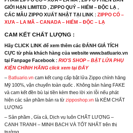
GIỚI HẠN LIMITED , ZIPPO QUÝ – HIẾM – ĐỘC LẠ ,
CÁC MẪU ZIPPO XUẤT NHẬT TẠI LINK :
ZIPPO CỔ –
XƯA – LA MÃ – CANADA – HIẾM – ĐỘC – LẠ
CAM KẾT CHẤT LƯỢNG :
Hãy CLICK LINK để xem thêm các ĐÁNH GIÁ TÍCH
CỰC từ phía khách hàng của website www.batluario.vn
tại Fanpage Facebook :
RIO’S SHOP – BẬT LỬA PHỤ
KIỆN CHÍNH HÃNG click xem tại ĐÂY
–
Batluario.vn
cam kết cung cấp bật lửa Zippo chính hãng
Mỹ 100%, vận chuyển toàn quốc . Không bán hàng FAKE
và cam kết đền bù lại tiền kèm theo lời xin lỗi nếu phát
hiện các sản phầm bán ra từ
zipposhop.vn
là KÉM CHẤT
LƯỢNG
– Sản phầm , Gía cả, Dịch vụ luôn CHẤT LƯỢNG –
CẠNH TRANH – MINH BẠCH VÀ TỐT NHẤT trên thị
trường.