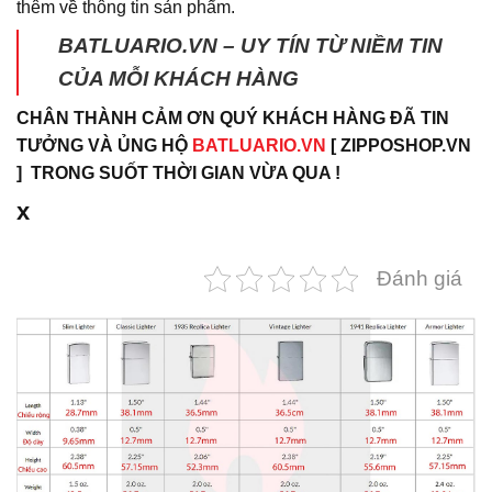
thêm về thông tin sản phẩm.
BATLUARIO.VN – UY TÍN TỪ NIỀM TIN
CỦA MỖI KHÁCH HÀNG
CHÂN THÀNH CẢM ƠN QUÝ KHÁCH HÀNG ĐÃ TIN
TƯỞNG VÀ ỦNG HỘ
BATLUARIO.VN
[ ZIPPOSHOP.VN
] TRONG SUỐT THỜI GIAN VỪA QUA !
x
Đánh giá