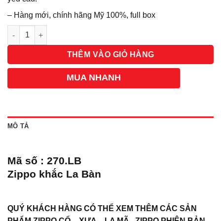
– Hàng mới, chính hãng Mỹ 100%, full box
Số lượng
THÊM VÀO GIỎ HÀNG
MUA NHANH
MÔ TẢ
Mã số : 270.LB
Zippo khắc La Bàn
QUÝ KHÁCH HÀNG CÓ THỂ XEM THÊM CÁC SẢN
PHẨM ZIPPO CỔ – XƯA – LA MÃ , ZIPPO PHIÊN BẢN