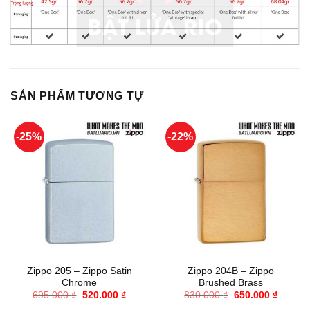
SẢN PHẨM TƯƠNG TỰ
-25%
-22%
Zippo 205 – Zippo Satin
Zippo 204B – Zippo
Chrome
Brushed Brass
Giá
Giá
Giá
Giá
695.000
₫
520.000
₫
830.000
₫
650.000
₫
gốc
hiện
gốc
hiện