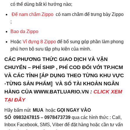
có thể dùng bất kì hướng nào;
Đế nam châm Zippo
có nam châm để trưng bày Zippo
;
Bao da
Zippo
Hoặc
Vỉ đựng 8 Zippo
để bổ sung góp phần làm phong
phú hơn bộ sưu tập phụ kiện của mình.
CÁC PHƯƠNG THỨC GIAO DỊCH VÀ VẬN
CHUYỂN – PHÍ SHIP , PHÍ COD ĐỐI VỚI TP.HCM
VÀ CÁC TỈNH [ÁP DỤNG THEO TỪNG KHU VỰC
-TỪNG SẢN PHẨM] VÀ SỐ TÀI KHOẢN NGÂN
HÀNG CỦA WWW.BATLUARIO.VN
:
CLICK XEM
TẠI ĐÂY
Hãy bấm nút
MUA
hoặc
GỌI NGAY VÀO
SỐ
0983247815 – 0978473739
qua các hình thức : Call,
Inbox Facebook, SMS, Viber để đặt hàng hoặc cần tư vấn