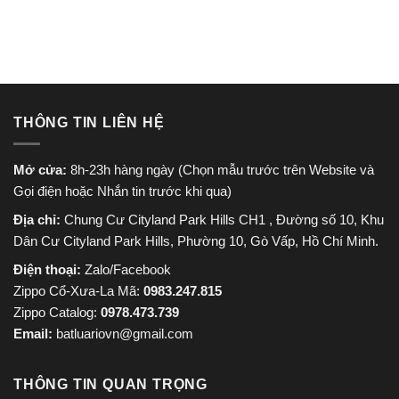
là:
tại
là:
tại
695.000 ₫.
là:
830.000 ₫.
là:
520.000 ₫.
650.000
THÔNG TIN LIÊN HỆ
Mở cửa:
8h-23h hàng ngày (Chọn mẫu trước trên Website và
Gọi điện hoặc Nhắn tin trước khi qua)
Địa chỉ:
Chung Cư Cityland Park Hills CH1 , Đường số 10, Khu
Dân Cư Cityland Park Hills, Phường 10, Gò Vấp, Hồ Chí Minh.
Điện thoại:
Zalo/Facebook
Zippo Cổ-Xưa-La Mã:
0983.247.815
Zippo Catalog:
0978.473.739
Email:
batluariovn@gmail.com
THÔNG TIN QUAN TRỌNG