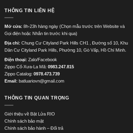
THÔNG TIN LIÊN HỆ
Mở cửa:
8h-23h hàng ngày (Chọn mẫu trước trên Website và
Gọi điện hoặc Nhắn tin trước khi qua)
Địa chỉ:
Chung Cư Cityland Park Hills CH1 , Đường số 10, Khu
Dân Cư Cityland Park Hills, Phường 10, Gò Vấp, Hồ Chí Minh.
Điện thoại:
Zalo/Facebook
Zippo Cổ-Xưa-La Mã:
0983.247.815
Zippo Catalog:
0978.473.739
Email:
batluariovn@gmail.com
THÔNG TIN QUAN TRỌNG
Giới thiệu về Bật Lửa RIO
Chính sách bảo mật
Chính sách bảo hành – Đổi trả