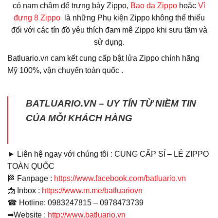
có nam châm để trưng bày Zippo,
Bao da
Zippo
hoặc
Vỉ
đựng 8 Zippo
là những Phụ kiện Zippo không thể thiếu
đối với các tín đồ yêu thích đam mê Zippo khi sưu tầm và
sử dụng.
Batluario.vn cam kết cung cấp bật lửa Zippo chính hãng
Mỹ 100%, vận chuyển toàn quốc .
BATLUARIO.VN – UY TÍN TỪ NIỀM TIN
CỦA MỖI KHÁCH HÀNG
► Liên hệ ngay với chúng tôi : CUNG CẤP SỈ – LẺ ZIPPO
TOÀN QUỐC
🏁
Fanpage :
https://www.facebook.com/batluario.vn
📩
Inbox :
https://www.m.me/batluariovn
☎
Hotline: 0983247815 – 0978473739
➡
Website :
http://www.batluario.vn