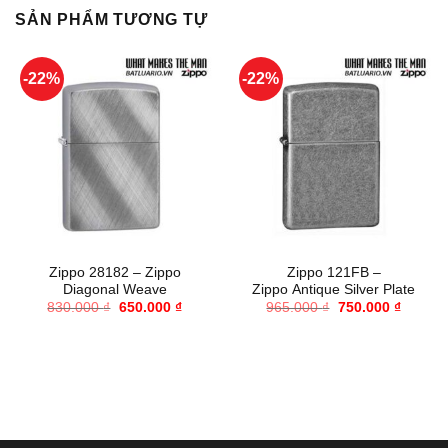
SẢN PHẨM TƯƠNG TỰ
-22%
-22%
Zippo 28182 – Zippo
Zippo 121FB –
Diagonal Weave
Zippo Antique Silver Plate
Giá
Giá
Giá
Giá
830.000
₫
650.000
₫
965.000
₫
750.000
₫
gốc
hiện
gốc
hiện
là:
tại
là:
tại
830.000 ₫.
là:
965.000 ₫.
là:
650.000 ₫.
750.000