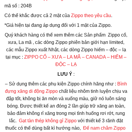
mã số : 204B
Có thể khắc được cả 2 mặt của
Zippo theo yêu cầu
.
*Giá hiện tại đang áp dụng đối với 1 mặt của Zippo.
Quý khách hàng có thể xem thêm các Sản phẩm Zippo cổ,
xưa, La mã , các dòng Zippo phiên bản giới hạn limited,
các mẫu Zippo xuất Nhật, các dòng Zippo hiếm – độc – lạ
tại mục :
ZIPPO CỔ – XƯA – LA MÃ – CANADA – HIẾM –
ĐỘC – LẠ
LƯU Ý
:
– Sử dụng thêm các phụ kiện Zippo chính hãng như :
Bình
đựng xăng di động Zippo
chất liệu nhôm tinh luyện chịu va
đập tốt, không bị ăn mòn và xuống màu, giữ nó luôn sáng
bóng. Được thiết kế an đóng 2 lần giúp trữ xăng an toàn,
bảo đảm không rỉ xăng trong mọi tình huống rơi rớt, rung
lắc.
Gạt tàn thép không gỉ Zippo
với thiết kế 3 rãnh đặt
thuốc có thể dùng bất kì hướng nào,
Đế nam châm Zippo