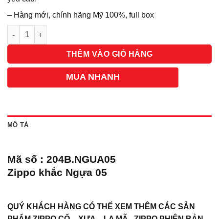
– Hàng mới, chính hãng Mỹ 100%, full box
Số lượng
THÊM VÀO GIỎ HÀNG
MUA NHANH
MÔ TẢ
Mã số : 204B.NGUA05
Zippo khắc Ngựa 05
QUÝ KHÁCH HÀNG CÓ THỂ XEM THÊM CÁC SẢN
PHẨM ZIPPO CỔ – XƯA – LA MÃ , ZIPPO PHIÊN BẢN