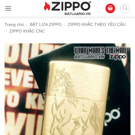
Bỏ
qua
nội
Trang chủ
/
BẬT LỬA ZIPPO
/
ZIPPO KHẮC THEO YÊU CẦU
dung
/
ZIPPO KHẮC CNC