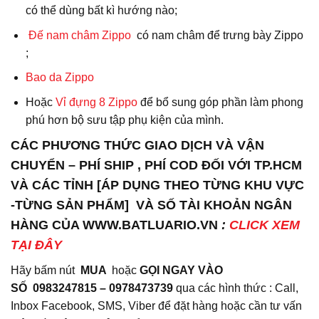
có thể dùng bất kì hướng nào;
Đế nam châm Zippo
có nam châm để trưng bày Zippo
;
Bao da
Zippo
Hoặc
Vỉ đựng 8 Zippo
để bổ sung góp phần làm phong
phú hơn bộ sưu tập phụ kiện của mình.
CÁC PHƯƠNG THỨC GIAO DỊCH VÀ VẬN
CHUYỂN – PHÍ SHIP , PHÍ COD ĐỐI VỚI TP.HCM
VÀ CÁC TỈNH [ÁP DỤNG THEO TỪNG KHU VỰC
-TỪNG SẢN PHẨM] VÀ SỐ TÀI KHOẢN NGÂN
HÀNG CỦA WWW.BATLUARIO.VN
:
CLICK XEM
TẠI ĐÂY
Hãy bấm nút
MUA
hoặc
GỌI NGAY VÀO
SỐ
0983247815 – 0978473739
qua các hình thức : Call,
Inbox Facebook, SMS, Viber để đặt hàng hoặc cần tư vấn