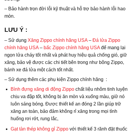
– Bảo hành trọn đời lỗi kỹ thuật và hỗ trợ bảo hành lỗi hao
mòn.
LƯU Ý
:
– Sử dụng
Xăng Zippo chính hãng USA
–
Đá lửa Zippo
chính hãng USA
–
bấc Zippo chính hãng USA
để mang lại
ngọn lửa cháy tốt nhất và phát huy hiệu quả chống gió, giữ
xăng, bảo vệ được các chi tiết bên trong như bông Zippo,
bánh xe đá lửa một cách tốt nhất.
– Sử dụng thêm các phụ kiện Zippo chính hãng :
Bình đựng xăng di động Zippo
chất liệu nhôm tinh luyện
chịu va đập tốt, không bị ăn mòn và xuống màu, giữ nó
luôn sáng bóng. Được thiết kế an đóng 2 lần giúp trữ
xăng an toàn, bảo đảm không rỉ xăng trong mọi tình
huống rơi rớt, rung lắc,
Gạt tàn thép không gỉ Zippo
với thiết kế 3 rãnh đặt thuốc