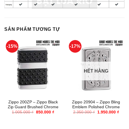
SẢN PHẨM TƯƠNG TỰ
-15%
-17%
HẾT HÀNG
Zippo 200ZP – Zippo Black
Zippo 20904 – Zippo Bling
Zip Guard Brushed Chrome
Emblem Polished Chrome
Giá
Giá
Giá
Giá
1.005.000
₫
850.000
₫
2.350.000
₫
1.950.000
₫
gốc
hiện
gốc
hiện
là:
tại
là:
tại
1.005.000 ₫.
là:
2.350.000 ₫.
là:
850.000 ₫.
1.950