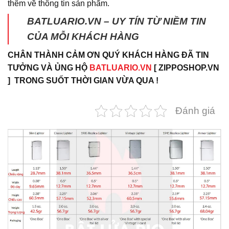
thêm về thông tin sản phẩm.
BATLUARIO.VN – UY TÍN TỪ NIỀM TIN
CỦA MỖI KHÁCH HÀNG
CHÂN THÀNH CẢM ƠN QUÝ KHÁCH HÀNG ĐÃ TIN
TƯỞNG VÀ ỦNG HỘ
BATLUARIO.VN
[ ZIPPOSHOP.VN
] TRONG SUỐT THỜI GIAN VỪA QUA !
Đánh giá