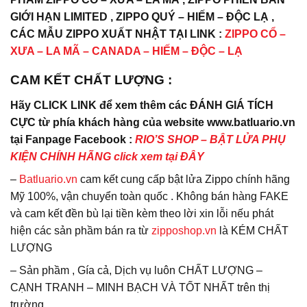
GIỚI HẠN LIMITED , ZIPPO QUÝ – HIẾM – ĐỘC LẠ ,
CÁC MẪU ZIPPO XUẤT NHẬT TẠI LINK :
ZIPPO CỔ –
XƯA – LA MÃ – CANADA – HIẾM – ĐỘC – LẠ
CAM KẾT CHẤT LƯỢNG :
Hãy CLICK LINK để xem thêm các ĐÁNH GIÁ TÍCH
CỰC từ phía khách hàng của website www.batluario.vn
tại Fanpage Facebook :
RIO’S SHOP – BẬT LỬA PHỤ
KIỆN CHÍNH HÃNG click xem tại ĐÂY
–
Batluario.vn
cam kết cung cấp bật lửa Zippo chính hãng
Mỹ 100%, vận chuyển toàn quốc . Không bán hàng FAKE
và cam kết đền bù lại tiền kèm theo lời xin lỗi nếu phát
hiện các sản phầm bán ra từ
zipposhop.vn
là KÉM CHẤT
LƯỢNG
– Sản phầm , Gía cả, Dịch vụ luôn CHẤT LƯỢNG –
CẠNH TRANH – MINH BẠCH VÀ TỐT NHẤT trên thị
trường.