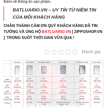
thêm về thông tin sản phẩm.
BATLUARIO.VN – UY TÍN TỪ NIỀM TIN
CỦA MỖI KHÁCH HÀNG
CHÂN THÀNH CẢM ƠN QUÝ KHÁCH HÀNG ĐÃ TIN
TƯỞNG VÀ ỦNG HỘ
BATLUARIO.VN
[ ZIPPOSHOP.VN
] TRONG SUỐT THỜI GIAN VỪA QUA !
Đánh giá