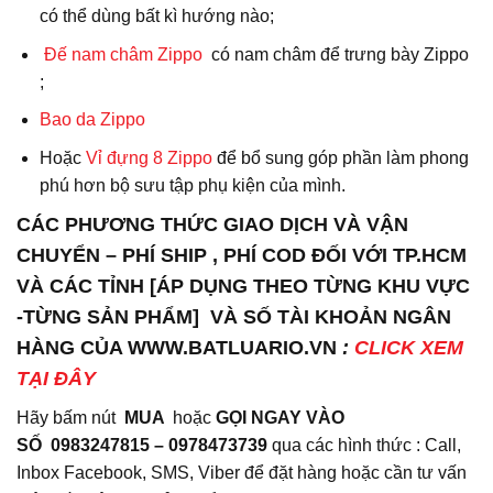
có thể dùng bất kì hướng nào;
Đế nam châm Zippo
có nam châm để trưng bày Zippo
;
Bao da
Zippo
Hoặc
Vỉ đựng 8 Zippo
để bổ sung góp phần làm phong
phú hơn bộ sưu tập phụ kiện của mình.
CÁC PHƯƠNG THỨC GIAO DỊCH VÀ VẬN
CHUYỂN – PHÍ SHIP , PHÍ COD ĐỐI VỚI TP.HCM
VÀ CÁC TỈNH [ÁP DỤNG THEO TỪNG KHU VỰC
-TỪNG SẢN PHẨM] VÀ SỐ TÀI KHOẢN NGÂN
HÀNG CỦA WWW.BATLUARIO.VN
:
CLICK XEM
TẠI ĐÂY
Hãy bấm nút
MUA
hoặc
GỌI NGAY VÀO
SỐ
0983247815 – 0978473739
qua các hình thức : Call,
Inbox Facebook, SMS, Viber để đặt hàng hoặc cần tư vấn