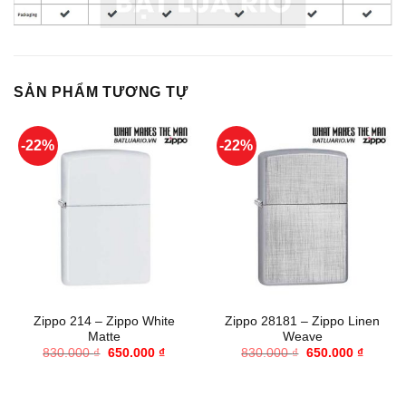
SẢN PHẨM TƯƠNG TỰ
-22%
-22%
Zippo 214 – Zippo White
Zippo 28181 – Zippo Linen
Matte
Weave
Giá
Giá
Giá
Giá
830.000
₫
650.000
₫
830.000
₫
650.000
₫
gốc
hiện
gốc
hiện
là:
tại
là:
tại
830.000 ₫.
là:
830.000 ₫.
là:
650.000 ₫.
650.000