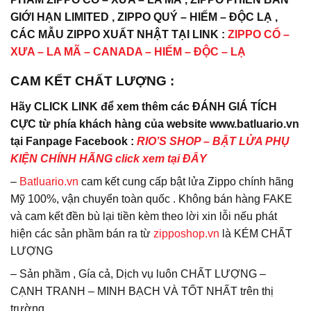
GIỚI HẠN LIMITED , ZIPPO QUÝ – HIẾM – ĐỘC LẠ ,
CÁC MẪU ZIPPO XUẤT NHẬT TẠI LINK :
ZIPPO CỔ –
XƯA – LA MÃ – CANADA – HIẾM – ĐỘC – LẠ
CAM KẾT CHẤT LƯỢNG :
Hãy CLICK LINK để xem thêm các ĐÁNH GIÁ TÍCH
CỰC từ phía khách hàng của website www.batluario.vn
tại Fanpage Facebook :
RIO’S SHOP – BẬT LỬA PHỤ
KIỆN CHÍNH HÃNG click xem tại ĐÂY
–
Batluario.vn
cam kết cung cấp bật lửa Zippo chính hãng
Mỹ 100%, vận chuyển toàn quốc . Không bán hàng FAKE
và cam kết đền bù lại tiền kèm theo lời xin lỗi nếu phát
hiện các sản phầm bán ra từ
zipposhop.vn
là KÉM CHẤT
LƯỢNG
– Sản phầm , Gía cả, Dịch vụ luôn CHẤT LƯỢNG –
CẠNH TRANH – MINH BẠCH VÀ TỐT NHẤT trên thị
trường.