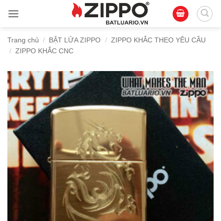
Bỏ
qua
nội
Trang chủ
/
BẬT LỬA ZIPPO
/
ZIPPO KHẮC THEO YÊU CẦU
dung
/
ZIPPO KHẮC CNC