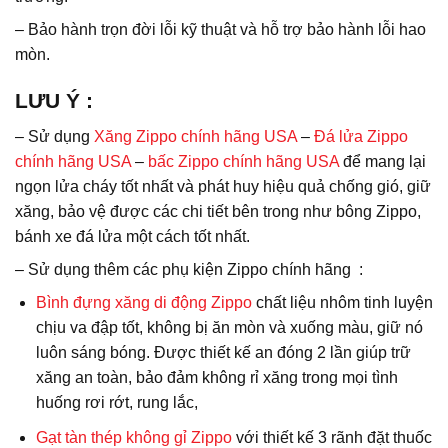
– Bảo hành trọn đời lỗi kỹ thuật và hỗ trợ bảo hành lỗi hao
mòn.
LƯU Ý
:
– Sử dụng
Xăng Zippo chính hãng USA
–
Đá lửa Zippo
chính hãng USA
–
bấc Zippo chính hãng USA
để mang lại
ngọn lửa cháy tốt nhất và phát huy hiệu quả chống gió, giữ
xăng, bảo vệ được các chi tiết bên trong như bông Zippo,
bánh xe đá lửa một cách tốt nhất.
– Sử dụng thêm các phụ kiện Zippo chính hãng :
Bình đựng xăng di động Zippo
chất liệu nhôm tinh luyện
chịu va đập tốt, không bị ăn mòn và xuống màu, giữ nó
luôn sáng bóng. Được thiết kế an đóng 2 lần giúp trữ
xăng an toàn, bảo đảm không rỉ xăng trong mọi tình
huống rơi rớt, rung lắc,
Gạt tàn thép không gỉ Zippo
với thiết kế 3 rãnh đặt thuốc