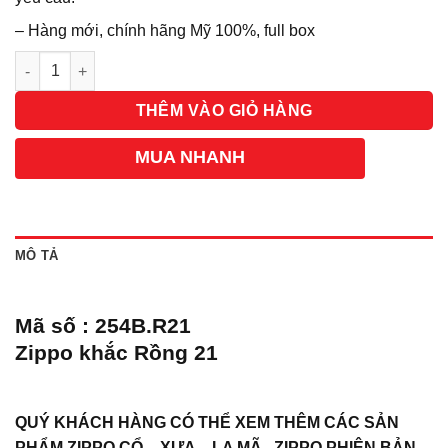
– Hàng mới, chính hãng Mỹ 100%, full box
Số lượng
THÊM VÀO GIỎ HÀNG
MUA NHANH
MÔ TẢ
Mã số : 254B.R21
Zippo khắc Rồng 21
QUÝ KHÁCH HÀNG CÓ THỂ XEM THÊM CÁC SẢN
PHẨM ZIPPO CỔ – XƯA – LA MÃ , ZIPPO PHIÊN BẢN