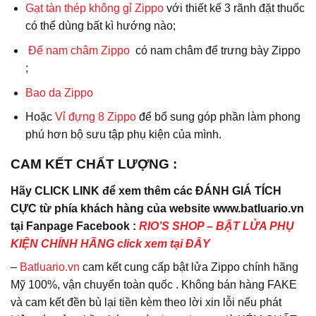
Gạt tàn thép không gỉ Zippo
với thiết kế 3 rãnh đặt thuốc
có thể dùng bất kì hướng nào;
Đế nam châm Zippo
có nam châm để trưng bày Zippo
;
Bao da
Zippo
Hoặc
Vỉ đựng 8 Zippo
để bổ sung góp phần làm phong
phú hơn bộ sưu tập phụ kiện của mình.
CAM KẾT CHẤT LƯỢNG :
Hãy CLICK LINK để xem thêm các ĐÁNH GIÁ TÍCH
CỰC từ phía khách hàng của website www.batluario.vn
tại Fanpage Facebook :
RIO’S SHOP – BẬT LỬA PHỤ
KIỆN CHÍNH HÃNG click xem tại ĐÂY
–
Batluario.vn
cam kết cung cấp bật lửa Zippo chính hãng
Mỹ 100%, vận chuyển toàn quốc . Không bán hàng FAKE
và cam kết đền bù lại tiền kèm theo lời xin lỗi nếu phát