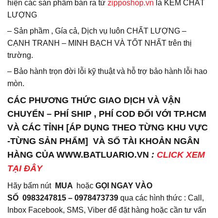
hiện các sản phầm bán ra từ
zipposhop.vn
là KÉM CHẤT
LƯỢNG
– Sản phầm , Gía cả, Dịch vụ luôn CHẤT LƯỢNG –
CẠNH TRANH – MINH BẠCH VÀ TỐT NHẤT trên thị
trường.
– Bảo hành trọn đời lỗi kỹ thuật và hỗ trợ bảo hành lỗi hao
mòn.
CÁC PHƯƠNG THỨC GIAO DỊCH VÀ VẬN
CHUYỂN – PHÍ SHIP , PHÍ COD ĐỐI VỚI TP.HCM
VÀ CÁC TỈNH [ÁP DỤNG THEO TỪNG KHU VỰC
-TỪNG SẢN PHẨM] VÀ SỐ TÀI KHOẢN NGÂN
HÀNG CỦA WWW.BATLUARIO.VN
:
CLICK XEM
TẠI ĐÂY
Hãy bấm nút
MUA
hoặc
GỌI NGAY VÀO
SỐ
0983247815 – 0978473739
qua các hình thức : Call,
Inbox Facebook, SMS, Viber để đặt hàng hoặc cần tư vấn