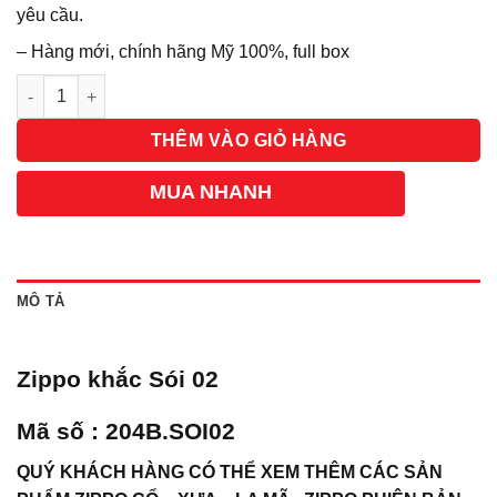
yêu cầu.
– Hàng mới, chính hãng Mỹ 100%, full box
Số lượng
THÊM VÀO GIỎ HÀNG
MUA NHANH
MÔ TẢ
Zippo khắc Sói 02
Mã số : 204B.SOI02
QUÝ KHÁCH HÀNG CÓ THỂ XEM THÊM CÁC SẢN