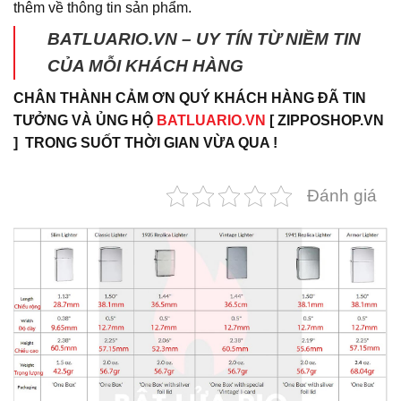
thêm về thông tin sản phẩm.
BATLUARIO.VN – UY TÍN TỪ NIỀM TIN
CỦA MỖI KHÁCH HÀNG
CHÂN THÀNH CẢM ƠN QUÝ KHÁCH HÀNG ĐÃ TIN
TƯỞNG VÀ ỦNG HỘ
BATLUARIO.VN
[ ZIPPOSHOP.VN
] TRONG SUỐT THỜI GIAN VỪA QUA !
Đánh giá