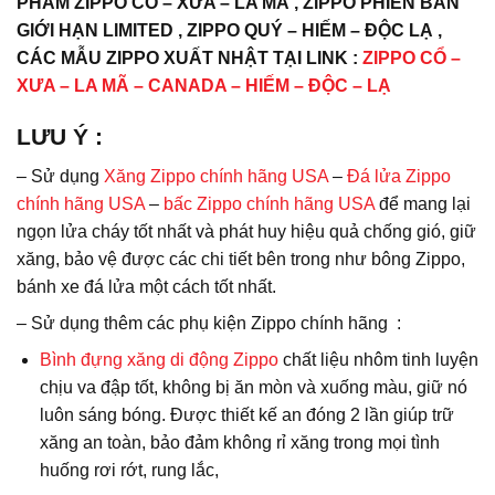
PHẨM ZIPPO CỔ – XƯA – LA MÃ , ZIPPO PHIÊN BẢN
GIỚI HẠN LIMITED , ZIPPO QUÝ – HIẾM – ĐỘC LẠ ,
CÁC MẪU ZIPPO XUẤT NHẬT TẠI LINK :
ZIPPO CỔ –
XƯA – LA MÃ – CANADA – HIẾM – ĐỘC – LẠ
LƯU Ý
:
– Sử dụng
Xăng Zippo chính hãng USA
–
Đá lửa Zippo
chính hãng USA
–
bấc Zippo chính hãng USA
để mang lại
ngọn lửa cháy tốt nhất và phát huy hiệu quả chống gió, giữ
xăng, bảo vệ được các chi tiết bên trong như bông Zippo,
bánh xe đá lửa một cách tốt nhất.
– Sử dụng thêm các phụ kiện Zippo chính hãng :
Bình đựng xăng di động Zippo
chất liệu nhôm tinh luyện
chịu va đập tốt, không bị ăn mòn và xuống màu, giữ nó
luôn sáng bóng. Được thiết kế an đóng 2 lần giúp trữ
xăng an toàn, bảo đảm không rỉ xăng trong mọi tình
huống rơi rớt, rung lắc,