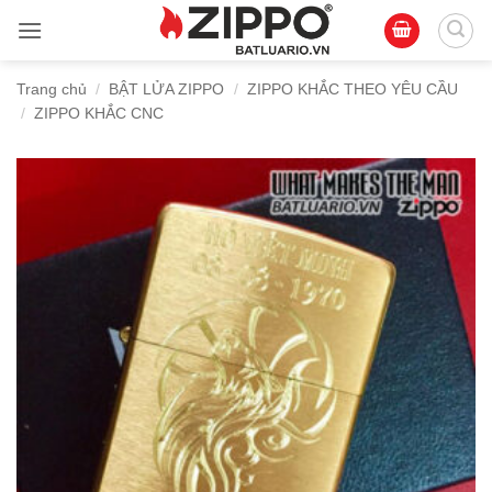
Bỏ
qua
nội
Trang chủ
/
BẬT LỬA ZIPPO
/
ZIPPO KHẮC THEO YÊU CẦU
dung
/
ZIPPO KHẮC CNC