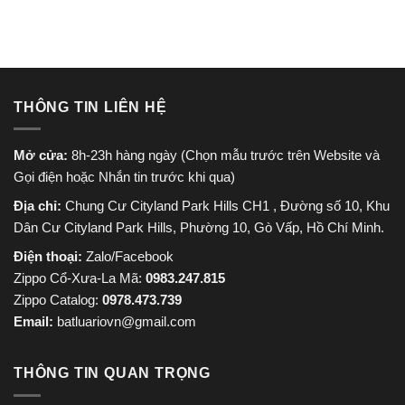
720.000
THÔNG TIN LIÊN HỆ
Mở cửa:
8h-23h hàng ngày (Chọn mẫu trước trên Website và
Gọi điện hoặc Nhắn tin trước khi qua)
Địa chỉ:
Chung Cư Cityland Park Hills CH1 , Đường số 10, Khu
Dân Cư Cityland Park Hills, Phường 10, Gò Vấp, Hồ Chí Minh.
Điện thoại:
Zalo/Facebook
Zippo Cổ-Xưa-La Mã:
0983.247.815
Zippo Catalog:
0978.473.739
Email:
batluariovn@gmail.com
THÔNG TIN QUAN TRỌNG