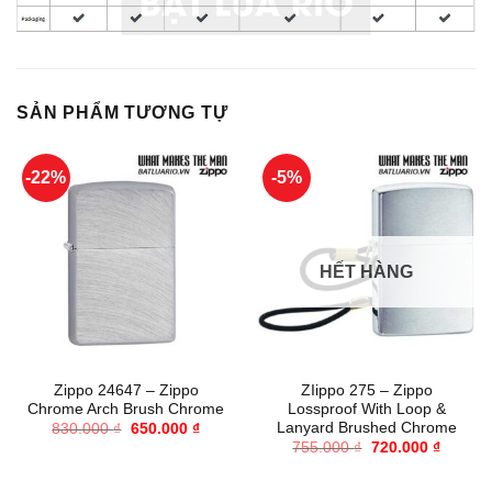
SẢN PHẨM TƯƠNG TỰ
-22%
-5%
HẾT HÀNG
Zippo 24647 – Zippo
ZIippo 275 – Zippo
Chrome Arch Brush Chrome
Lossproof With Loop &
Lanyard Brushed Chrome
Giá
Giá
830.000
₫
650.000
₫
gốc
hiện
Giá
Giá
755.000
₫
720.000
₫
là:
tại
gốc
hiện
830.000 ₫.
là:
là:
tại
650.000 ₫.
755.000 ₫.
là: