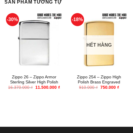
SẢN PHẨM TƯƠNG TỰ
-30%
-18%
HẾT HÀNG
Zippo 26 – Zippo Armor
Zippo 254 – Zippo High
Sterling Silver High Polish
Polish Brass Engraved
Giá
Giá
Giá
Giá
16.370.000
₫
11.500.000
₫
910.000
₫
750.000
₫
gốc
hiện
gốc
hiện
là:
tại
là:
tại
16.370.000 ₫.
là:
910.000 ₫.
là:
11.500.000 ₫.
750.000