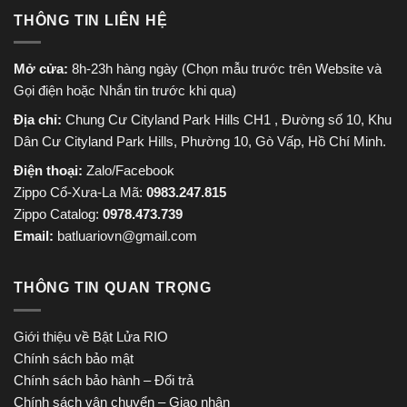
THÔNG TIN LIÊN HỆ
Mở cửa:
8h-23h hàng ngày (Chọn mẫu trước trên Website và
Gọi điện hoặc Nhắn tin trước khi qua)
Địa chỉ:
Chung Cư Cityland Park Hills CH1 , Đường số 10, Khu
Dân Cư Cityland Park Hills, Phường 10, Gò Vấp, Hồ Chí Minh.
Điện thoại:
Zalo/Facebook
Zippo Cổ-Xưa-La Mã:
0983.247.815
Zippo Catalog:
0978.473.739
Email:
batluariovn@gmail.com
THÔNG TIN QUAN TRỌNG
Giới thiệu về Bật Lửa RIO
Chính sách bảo mật
Chính sách bảo hành – Đổi trả
Chính sách vận chuyển – Giao nhận