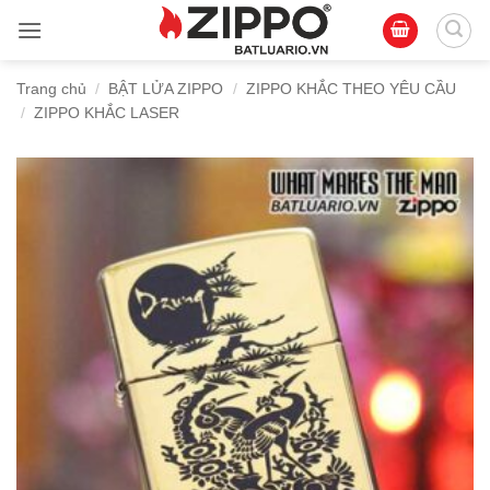
Bỏ
qua
nội
Trang chủ
/
BẬT LỬA ZIPPO
/
ZIPPO KHẮC THEO YÊU CẦU
dung
/
ZIPPO KHẮC LASER