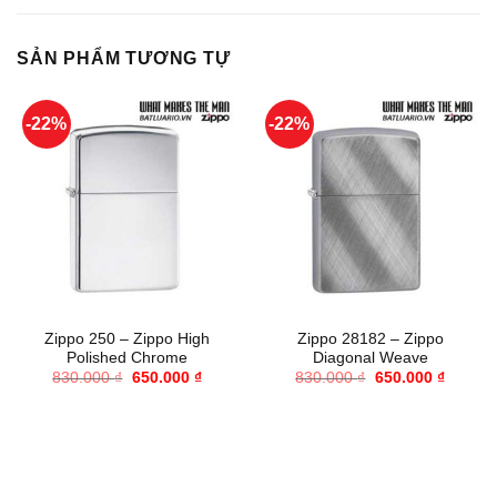
SẢN PHẨM TƯƠNG TỰ
-22%
-22%
Zippo 250 – Zippo High
Zippo 28182 – Zippo
Polished Chrome
Diagonal Weave
Giá
Giá
Giá
Giá
830.000
₫
650.000
₫
830.000
₫
650.000
₫
gốc
hiện
gốc
hiện
là:
tại
là:
tại
830.000 ₫.
là:
830.000 ₫.
là:
650.000 ₫.
650.000