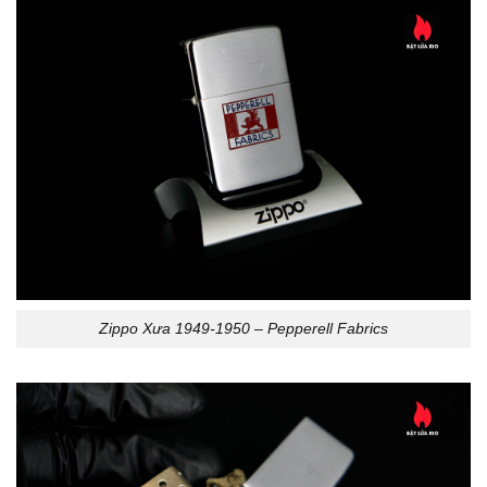
Zippo Xưa 1949-1950 – Pepperell Fabrics