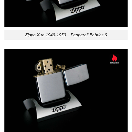
Zippo Xưa 1949-1950 – Pepperell Fabrics 6