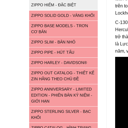
ZIPPO HIẾM - ĐẶC BIỆT
trên t
Lockhe
ZIPPO SOLID GOLD - VÀNG KHỐI
C-130
ZIPPO BASE MODELS - TRƠN
Hercul
CƠ BẢN
trở th
ZIPPO SLIM - BẢN NHỎ
là Lự
năm, 
ZIPPO PIPE - HÚT TẨU
ZIPPO HARLEY - DAVIDSON®
ZIPPO OUT CATALOG - THIẾT KẾ
ZIN HÃNG THEO CHỦ ĐỀ
ZIPPO ANNIVERSARY - LIMITED
EDITION - PHIÊN BẢN KỶ NIỆM -
GIỚI HẠN
ZIPPO STERLING SILVER - BẠC
KHỐI
ZIPPO CATALOG - HÌNH TRANG