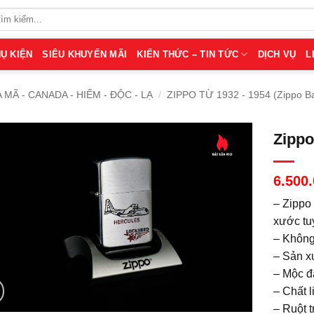
Ụ KIỆN
SIÊU KHUYẾN MÃI
KIẾN THỨC – TIN TỨC
DỊCH VỤ
L
A MÃ - CANADA - HIẾM - ĐỘC - LẠ
/
ZIPPO TỪ 1932 - 1954 (Zippo B
Zippo
6.500
– Zippo 
xước tu
– Không
– Sản x
– Mộc đ
– Chất 
– Ruột t