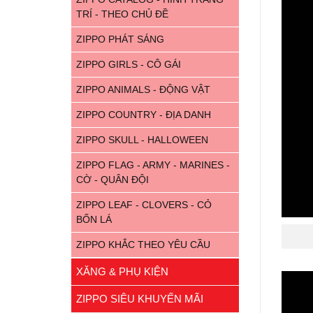
TRÍ - THEO CHỦ ĐỀ
ZIPPO PHÁT SÁNG
ZIPPO GIRLS - CÔ GÁI
ZIPPO ANIMALS - ĐỘNG VẬT
ZIPPO COUNTRY - ĐỊA DANH
ZIPPO SKULL - HALLOWEEN
ZIPPO FLAG - ARMY - MARINES -
CỜ - QUÂN ĐỘI
ZIPPO LEAF - CLOVERS - CỎ
BỐN LÁ
ZIPPO KHẮC THEO YÊU CẦU
XĂNG & PHỤ KIỆN
ZIPPO SIÊU KHUYẾN MÃI