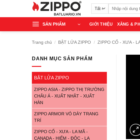
Bỏ
Tìm
qua
kiếm:
nội
SẢN PHẨM
GIỚI THIỆU
XĂNG & PH
dung
Trang chủ
/
BẬT LỬA ZIPPO
/
ZIPPO CỔ - XƯA - L
DANH MỤC SẢN PHẨM
BẬT LỬA ZIPPO
ZIPPO ASIA - ZIPPO THỊ TRƯỜNG
CHÂU Á - XUẤT NHẬT - XUẤT
HÀN
ZIPPO ARMOR VỎ DÀY TRANG
TRÍ
ZIPPO CỔ - XƯA - LA MÃ -
CANADA - HIẾM - ĐỘC - LẠ