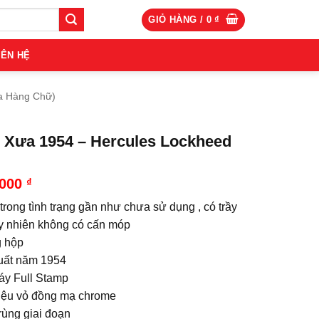
GIỎ HÀNG /
0
₫
IÊN HỆ
a Hàng Chữ)
 Xưa 1954 – Hercules Lockheed
.000
₫
trong tình trạng gần như chưa sử dụng , có trầy
y nhiên không có cấn móp
 hộp
uất năm 1954
áy Full Stamp
liệu vỏ đồng mạ chrome
rùng giai đoạn