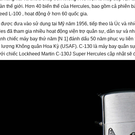
oàn thế giới. Hơn 40 biến thể của Hercules, bao gồm cả phiên b
ed L-100 , hoạt động ở hơn 60 quốc gia.
 được đưa vào sử dụng tại Mỹ năm 1956, tiếp theo là Úc và nh
es đã tham gia nhiều hoạt động viện trợ quân sự, dân sự và n
ành chiếc máy bay thứ năm [N 1] đánh dấu 50 năm phục vụ liên 
c lượng Không quân Hoa Kỳ (USAF). C-130 là máy bay quân sự đ
với chiếc Lockheed Martin C-130J Super Hercules cập nhật sẽ 