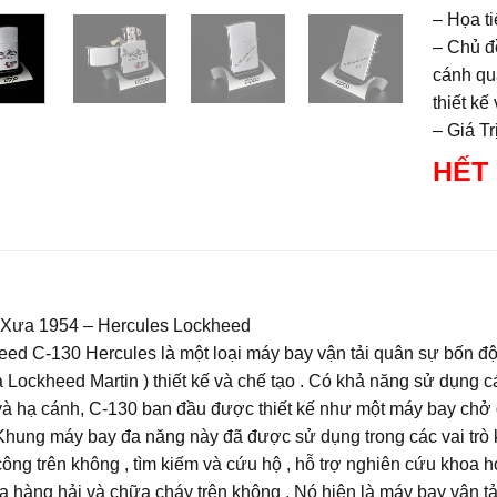
– Họa t
– Chủ đ
cánh qu
thiết kế 
– Giá T
HẾT
 Xưa 1954 – Hercules Lockheed
eed C-130 Hercules là một loại máy bay vận tải quân sự bốn đ
à Lockheed Martin ) thiết kế và chế tạo . Có khả năng sử dụng
và hạ cánh, C-130 ban đầu được thiết kế như một máy bay chở
 Khung máy bay đa năng này đã được sử dụng trong các vai trò
 công trên không , tìm kiếm và cứu hộ , hỗ trợ nghiên cứu khoa học,
ra hàng hải và chữa cháy trên không . Nó hiện là máy bay vận t