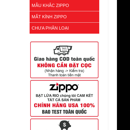
MẪU KHẮC ZIPPO
MẮT KÍNH ZIPPO
CHƯA PHÂN LOẠI