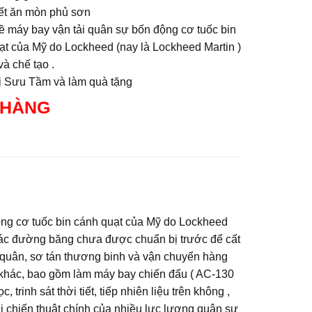
iết ăn mòn phủ sơn
ề máy bay vận tải quân sự bốn động cơ tuốc bin
ạt của Mỹ do Lockheed (nay là Lockheed Martin )
và chế tạo .
rị Sưu Tầm và làm quà tặng
 HÀNG
ộng cơ tuốc bin cánh quạt của Mỹ do Lockheed
 các đường băng chưa được chuẩn bị trước để cất
 quân, sơ tán thương binh và vận chuyển hàng
 khác, bao gồm làm máy bay chiến đấu ( AC-130
 trinh sát thời tiết, tiếp nhiên liệu trên không ,
ải chiến thuật chính của nhiều lực lượng quân sự