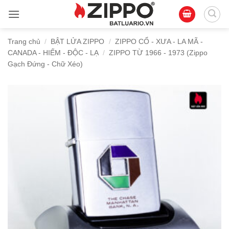
Bỏ
qua
nội
Trang chủ
/
BẬT LỬA ZIPPO
/
ZIPPO CỔ - XƯA - LA MÃ -
dung
CANADA - HIẾM - ĐỘC - LẠ
/
ZIPPO TỪ 1966 - 1973 (Zippo
Gạch Đứng - Chữ Xéo)