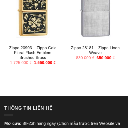
Zippo 20903 – Zippo Gold
Zippo 28181 – Zippo Linen
Floral Flush Emblem
Weave
Brushed Brass
Giá
Giá
830.000
₫
650.000
₫
gốc
hiện
Giá
Giá
1.725.000
₫
1.550.000
₫
là:
tại
gốc
hiện
830.000 ₫.
là:
là:
tại
650.000
1.725.000 ₫.
là:
1.550.000 ₫.
THÔNG TIN LIÊN HỆ
Mở cửa:
8h-23h hàng ngày (Chọn mẫu trước trên Website và