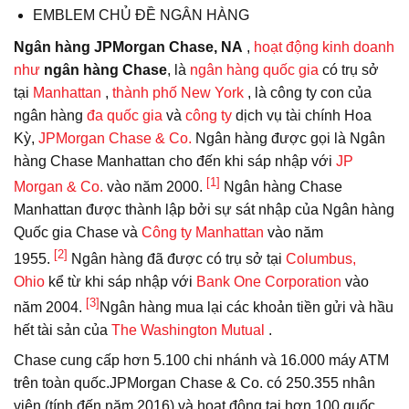
EMBLEM CHỦ ĐỀ NGÂN HÀNG
Ngân hàng JPMorgan Chase, NA
,
hoạt động kinh doanh
như
ngân hàng Chase
, là
ngân hàng quốc gia
có trụ sở
tại
Manhattan
,
thành phố New York
, là công ty con của
ngân hàng
đa quốc gia
và
công ty
dịch vụ tài chính Hoa
Kỳ,
JPMorgan Chase & Co.
Ngân hàng được gọi là Ngân
hàng Chase Manhattan cho đến khi sáp nhập với
JP
[1]
Morgan & Co.
vào năm 2000.
Ngân hàng Chase
Manhattan được thành lập bởi sự sát nhập của Ngân hàng
Quốc gia Chase và
Công ty Manhattan
vào năm
[2]
1955.
Ngân hàng đã được có trụ sở tại
Columbus,
Ohio
kể từ khi sáp nhập với
Bank One Corporation
vào
[3]
năm 2004.
Ngân hàng mua lại các khoản tiền gửi và hầu
hết tài sản của
The Washington Mutual
.
Chase cung cấp hơn 5.100 chi nhánh và 16.000 máy ATM
trên toàn quốc.
JPMorgan Chase & Co. có 250.355 nhân
viên (tính đến năm 2016) và hoạt động tại hơn 100 quốc