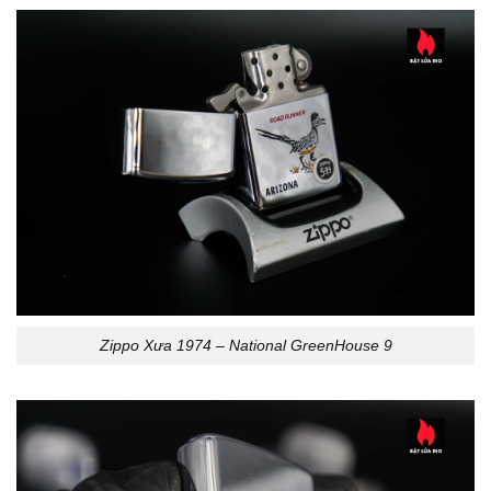
Zippo Xưa 1974 – National GreenHouse 9