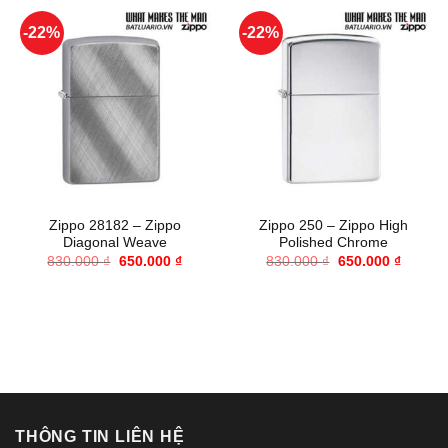
-22%
-22%
Zippo 28182 – Zippo
Zippo 250 – Zippo High
Diagonal Weave
Polished Chrome
Giá
Giá
Giá
Giá
830.000
₫
650.000
₫
830.000
₫
650.000
₫
gốc
hiện
gốc
hiện
là:
tại
là:
tại
830.000 ₫.
là:
830.000 ₫.
là:
650.000 ₫.
650.000
THÔNG TIN LIÊN HỆ