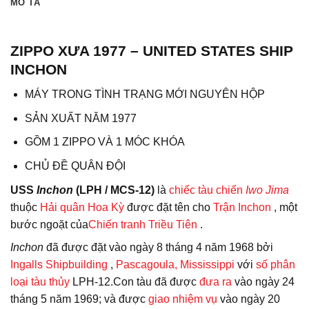
MÔ TẢ
ZIPPO XƯA 1977 – UNITED STATES SHIP
INCHON
MÁY TRONG TÌNH TRẠNG MỚI NGUYÊN HỘP
SẢN XUẤT NĂM 1977
GỒM 1 ZIPPO VÀ 1 MÓC KHÓA
CHỦ ĐỀ QUÂN ĐỘI
USS
Inchon
(LPH / MCS-12)
là
chiếc tàu chiến
Iwo Jima
thuộc
Hải quân Hoa Kỳ
được đặt tên cho
Trận Inchon
, một
bước ngoặt của
Chiến tranh Triều Tiên
.
Inchon
đã được đặt vào ngày 8 tháng 4 năm 1968 bởi
Ingalls Shipbuilding
,
Pascagoula, Mississippi
với
số phân
loại tàu thủy
LPH-12.
Con tàu đã được
đưa ra
vào ngày 24
tháng 5 năm 1969;
và được
giao nhiệm vụ
vào ngày 20