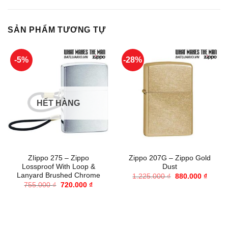
SẢN PHẨM TƯƠNG TỰ
-5%
-28%
HẾT HÀNG
ZIippo 275 – Zippo
Zippo 207G – Zippo Gold
Lossproof With Loop &
Dust
Lanyard Brushed Chrome
Giá
Giá
1.225.000
₫
880.000
₫
gốc
hiện
Giá
Giá
755.000
₫
720.000
₫
là:
tại
gốc
hiện
1.225.000 ₫.
là:
là:
tại
880.00
755.000 ₫.
là:
720.000 ₫.