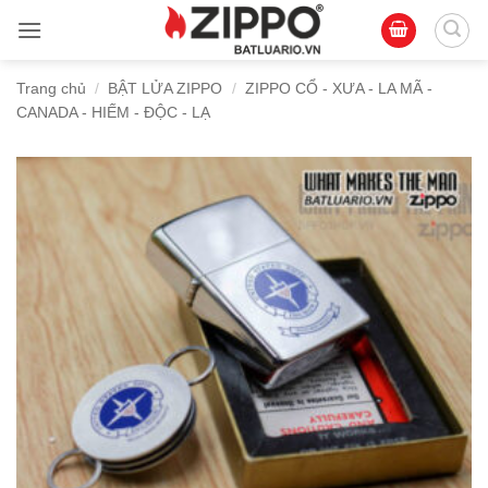
Bỏ
qua
nội
Trang chủ
/
BẬT LỬA ZIPPO
/
ZIPPO CỔ - XƯA - LA MÃ -
dung
CANADA - HIẾM - ĐỘC - LẠ