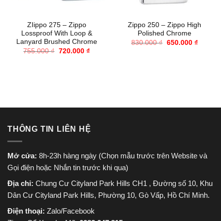
ZIippo 275 – Zippo
Zippo 250 – Zippo High
Lossproof With Loop &
Polished Chrome
Lanyard Brushed Chrome
Giá
Giá
830.000
₫
650.000
₫
gốc
hiện
Giá
Giá
755.000
₫
720.000
₫
là:
tại
gốc
hiện
830.000 ₫.
là:
là:
tại
650.000
755.000 ₫.
là:
720.000 ₫.
THÔNG TIN LIÊN HỆ
Mở cửa:
8h-23h hàng ngày (Chọn mẫu trước trên Website và
Gọi điện hoặc Nhắn tin trước khi qua)
Địa chỉ:
Chung Cư Cityland Park Hills CH1 , Đường số 10, Khu
Dân Cư Cityland Park Hills, Phường 10, Gò Vấp, Hồ Chí Minh.
Điện thoại:
Zalo/Facebook