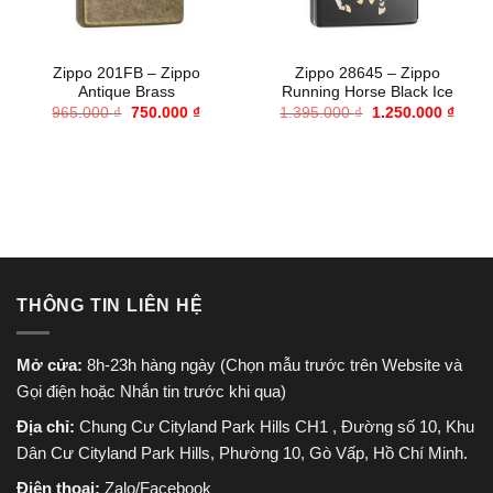
Zippo 201FB – Zippo
Zippo 28645 – Zippo
Antique Brass
Running Horse Black Ice
Giá
Giá
Giá
Giá
965.000
₫
750.000
₫
1.395.000
₫
1.250.000
₫
gốc
hiện
gốc
hiện
là:
tại
là:
tại
965.000 ₫.
là:
1.395.000 ₫.
là:
750.000 ₫.
1.250
THÔNG TIN LIÊN HỆ
Mở cửa:
8h-23h hàng ngày (Chọn mẫu trước trên Website và
Gọi điện hoặc Nhắn tin trước khi qua)
Địa chỉ:
Chung Cư Cityland Park Hills CH1 , Đường số 10, Khu
Dân Cư Cityland Park Hills, Phường 10, Gò Vấp, Hồ Chí Minh.
Điện thoại:
Zalo/Facebook