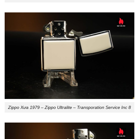
Zippo Xưa 1979 – Zippo Ultralite – Transporation Service Inc 8