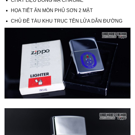
CHẤT LIỆU ĐỒNG MẠ CHROME
HỌA TIẾT ĂN MÒN PHỦ SƠN 2 MẶT
CHỦ ĐỀ TÀU KHU TRỤC TÊN LỬA DẪN ĐƯỜNG