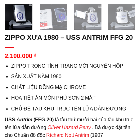
ZIPPO XƯA 1980 – USS ANTRIM FFG 20
2.100.000
₫
ZIPPO TRONG TÌNH TRẠNG MỚI NGUYÊN HỘP
SẢN XUẤT NĂM 1980
CHẤT LIỆU ĐỒNG MẠ CHROME
HỌA TIẾT ĂN MÒN PHỦ SƠN 2 MẶT
CHỦ ĐỀ TÀU KHU TRỤC TÊN LỬA DẪN ĐƯỜNG
USS
Antrim
(FFG-20)
là tàu thứ mười hai của tàu khu trục
tên lửa dẫn đường
Oliver Hazard Perry
.
Bà được đặt tên
cho Chuẩn đô đốc
Richard Nott Antrim
(1907