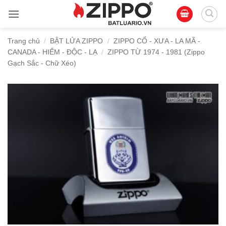
Bỏ
qua
nội
Trang chủ
/
BẬT LỬA ZIPPO
/
ZIPPO CỔ - XƯA - LA MÃ -
dung
CANADA - HIẾM - ĐỘC - LẠ
/
ZIPPO TỪ 1974 - 1981 (Zippo
Gạch Sắc - Chữ Xéo)