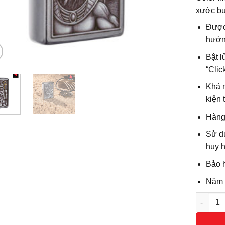
xước bụ
Được
hướn
Bật l
“Clic
Khả n
kiện t
Hàng
Sử d
huy h
Bảo h
Năm s
Số lượn