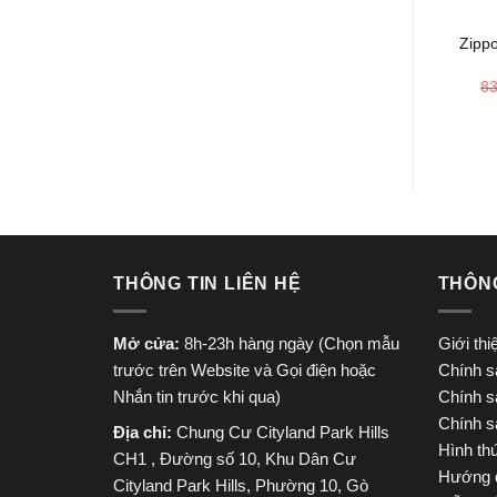
Zipp
8
THÔNG TIN LIÊN HỆ
THÔN
Mở cửa:
8h-23h hàng ngày (Chọn mẫu
Giới th
trước trên Website và Gọi điện hoặc
Chính s
Nhắn tin trước khi qua)
Chính s
Chính s
Địa chỉ:
Chung Cư Cityland Park Hills
Hình th
CH1 , Đường số 10, Khu Dân Cư
Hướng 
Cityland Park Hills, Phường 10, Gò