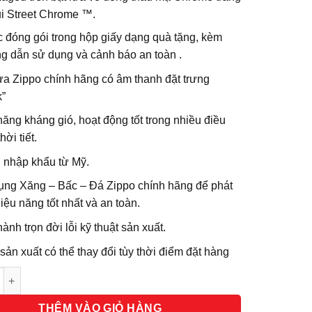
i Street Chrome ™.
 đóng gói trong hộp giấy dạng quà tặng, kèm
g dẫn sử dụng và cảnh báo an toàn .
ửa Zippo chính hãng có âm thanh đặt trưng
k”
ăng kháng gió, hoạt động tốt trong nhiều điều
hời tiết.
 nhập khẩu từ Mỹ.
ụng Xăng – Bấc – Đá Zippo chính hãng để phát
iệu năng tốt nhất và an toàn.
ành trọn đời lỗi kỹ thuật sản xuất.
ản xuất có thể thay đổi tùy thời điểm đặt hàng
g
THÊM VÀO GIỎ HÀNG