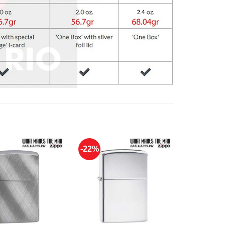
-22%
-22%
+
+