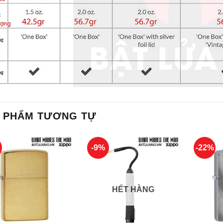
 PHẨM TƯƠNG TỰ
%
-9%
-22%
HẾT HÀNG
+
+