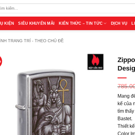
Ụ KIỆN
SIÊU KHUYẾN MÃI
KIẾN THỨC – TIN TỨC
DỊCH VỤ
L
ÌNH TRANG TRÍ - THEO CHỦ ĐỀ
Zippo
%
Desig
785.0
Mang đế
kế của n
tìm thấy
Bastet.
Thiết kế
Color I