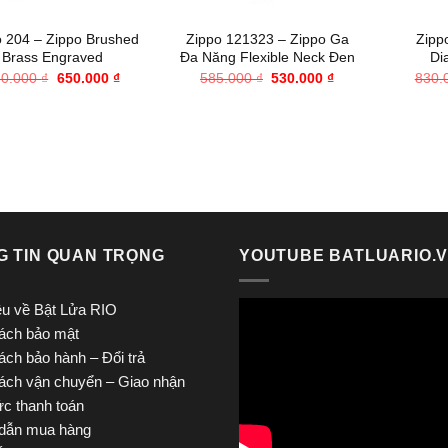
o 204 – Zippo Brushed
Zippo 121323 – Zippo Ga
Zipp
Brass Engraved
Đa Năng Flexible Neck Đen
Di
Giá
Giá
Giá
Giá
30.000
₫
650.000
₫
585.000
₫
530.000
₫
830.
gốc
hiện
gốc
hiện
là:
tại
là:
tại
830.000 ₫.
là:
585.000 ₫.
là:
650.000 ₫.
530.000 ₫.
G TIN QUAN TRỌNG
YOUTUBE BATLUARIO.
iệu về Bật Lửa RIO
ách bảo mật
ách bảo hành – Đổi trả
ách vận chuyển – Giao nhận
ức thanh toán
dẫn mua hàng