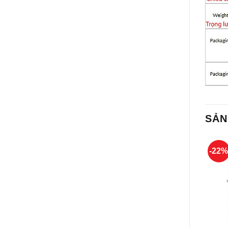
SẢN
-22
+