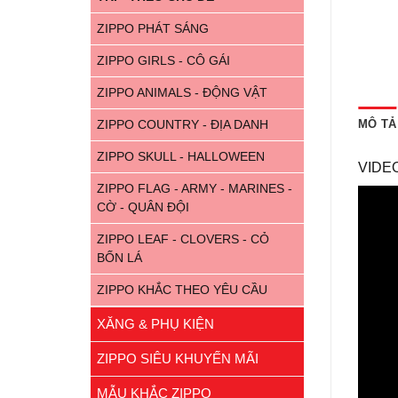
ZIPPO PHÁT SÁNG
ZIPPO GIRLS - CÔ GÁI
ZIPPO ANIMALS - ĐỘNG VẬT
MÔ TẢ
ZIPPO COUNTRY - ĐỊA DANH
ZIPPO SKULL - HALLOWEEN
VIDEO
ZIPPO FLAG - ARMY - MARINES -
CỜ - QUÂN ĐỘI
ZIPPO LEAF - CLOVERS - CỎ
BỐN LÁ
ZIPPO KHẮC THEO YÊU CẦU
XĂNG & PHỤ KIỆN
ZIPPO SIÊU KHUYẾN MÃI
MẪU KHẮC ZIPPO