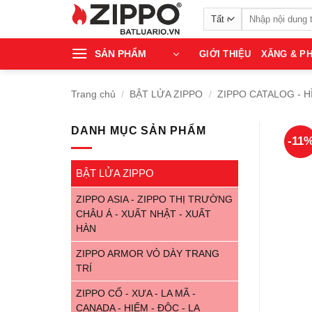
Bỏ
Tìm
qua
kiếm:
nội
SẢN PHẨM
GIỚI THIỆU
XĂNG & PH
dung
Trang chủ
/
BẬT LỬA ZIPPO
/
ZIPPO CATALOG - H
DANH MỤC SẢN PHẨM
-11
BẬT LỬA ZIPPO
ZIPPO ASIA - ZIPPO THỊ TRƯỜNG
CHÂU Á - XUẤT NHẬT - XUẤT
HÀN
ZIPPO ARMOR VỎ DÀY TRANG
TRÍ
ZIPPO CỔ - XƯA - LA MÃ -
CANADA - HIẾM - ĐỘC - LẠ