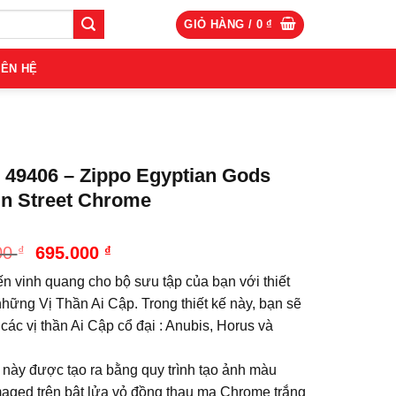
GIỎ HÀNG /
0
₫
IÊN HỆ
 49406 – Zippo Egyptian Gods
n Street Chrome
Giá
Giá
00
₫
695.000
₫
gốc
hiện
n vinh quang cho bộ sưu tập của bạn với thiết
là:
tại
785.000 ₫.
là:
hững Vị Thần Ai Cập. Trong thiết kế này, bạn sẽ
695.000 ₫.
 các vị thần Ai Cập cổ đại : Anubis, Horus và
 này được tạo ra bằng quy trình tạo ảnh màu
maged trên bật lửa vỏ đồng thau mạ Chrome trắng