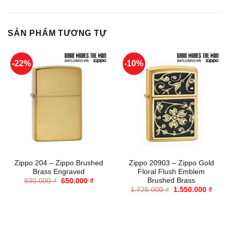
SẢN PHẨM TƯƠNG TỰ
-22%
-10%
Zippo 204 – Zippo Brushed
Zippo 20903 – Zippo Gold
Brass Engraved
Floral Flush Emblem
Brushed Brass
Giá
Giá
830.000
₫
650.000
₫
gốc
hiện
Giá
Giá
1.725.000
₫
1.550.000
₫
là:
tại
gốc
hiện
830.000 ₫.
là:
là:
tại
650.000 ₫.
1.725.000 ₫.
là:
1.550