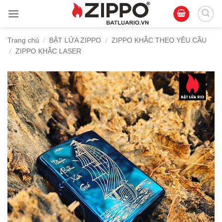
Bỏ
qua
nội
Trang chủ
/
BẬT LỬA ZIPPO
/
ZIPPO KHẮC THEO YÊU CẦU
dung
/
ZIPPO KHẮC LASER