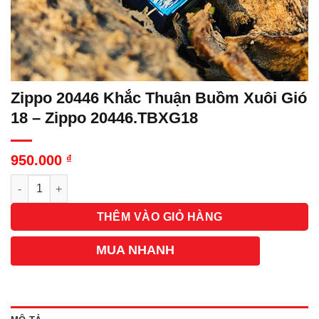
Zippo 20446 Khắc Thuận Buồm Xuôi Gió
18 – Zippo 20446.TBXG18
950.000
₫
Số lượng
THÊM VÀO GIỎ HÀNG
MUA NHANH