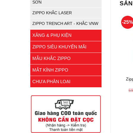
SƠN
SẢN
ZIPPO KHẮC LASER
-25
ZIPPO TRENCH ART - KHẮC VNW
XĂNG & PHỤ KIỆN
ZIPPO SIÊU KHUYẾN MÃI
MẪU KHẮC ZIPPO
+
MẮT KÍNH ZIPPO
Zip
CHƯA PHÂN LOẠI
6