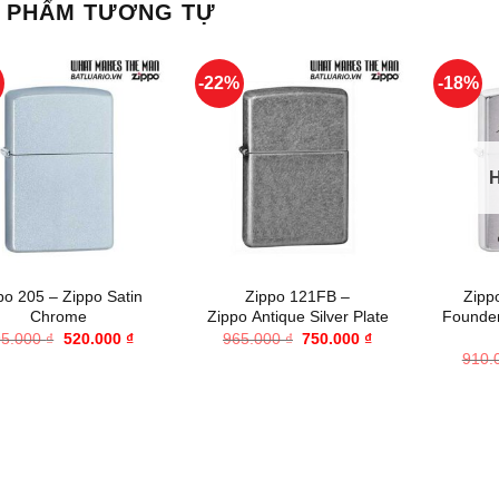
 PHẨM TƯƠNG TỰ
%
-22%
-18%
+
+
po 205 – Zippo Satin
Zippo 121FB –
Zipp
Chrome
Zippo Antique Silver Plate
Founder
Giá
Giá
Giá
Giá
95.000
₫
520.000
₫
965.000
₫
750.000
₫
gốc
hiện
gốc
hiện
910.
là:
tại
là:
tại
695.000 ₫.
là:
965.000 ₫.
là:
520.000 ₫.
750.000 ₫.