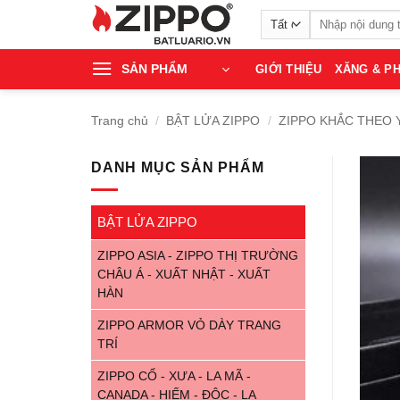
Bỏ
Tìm
qua
kiếm:
nội
SẢN PHẨM
GIỚI THIỆU
XĂNG & PH
dung
Trang chủ
/
BẬT LỬA ZIPPO
/
ZIPPO KHẮC THEO 
DANH MỤC SẢN PHẨM
BẬT LỬA ZIPPO
ZIPPO ASIA - ZIPPO THỊ TRƯỜNG
CHÂU Á - XUẤT NHẬT - XUẤT
HÀN
ZIPPO ARMOR VỎ DÀY TRANG
TRÍ
ZIPPO CỔ - XƯA - LA MÃ -
CANADA - HIẾM - ĐỘC - LẠ