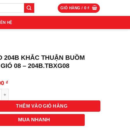
GIỎ HÀNG /
0
₫
IÊN HỆ
O 204B KHẮC THUẬN BUỒM
 GIÓ 08 – 204B.TBXG08
00
₫
g
THÊM VÀO GIỎ HÀNG
MUA NHANH