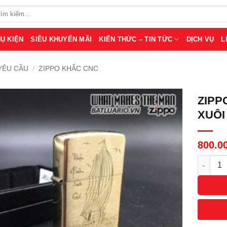
Ụ KIỆN
SIÊU KHUYẾN MÃI
KIẾN THỨC – TIN TỨC
DỊCH VỤ
L
YÊU CẦU
/
ZIPPO KHẮC CNC
ZIPP
XUÔI
800.0
Số lượn