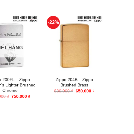
-22%
-30%
HẾT HÀNG
+
+
o 200FL – Zippo
Zippo 204B – Zippo
Zippo 26
’s Lighter Brushed
Brushed Brass
Sterling S
Chrome
Giá
Giá
830.000
₫
650.000
₫
16.370.00
gốc
hiện
Giá
Giá
000
₫
750.000
₫
là:
tại
gốc
hiện
830.000 ₫.
là:
là:
tại
650.000 ₫.
910.000 ₫.
là:
750.000 ₫.