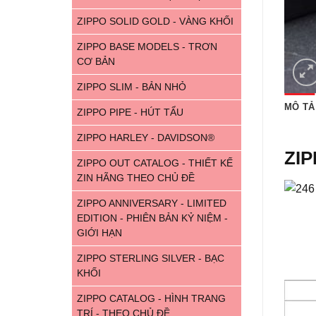
ZIPPO SOLID GOLD - VÀNG KHỐI
ZIPPO BASE MODELS - TRƠN
CƠ BẢN
ZIPPO SLIM - BẢN NHỎ
MÔ TẢ
ZIPPO PIPE - HÚT TẨU
ZIPPO HARLEY - DAVIDSON®
ZIP
ZIPPO OUT CATALOG - THIẾT KẾ
ZIN HÃNG THEO CHỦ ĐỀ
ZIPPO ANNIVERSARY - LIMITED
EDITION - PHIÊN BẢN KỶ NIỆM -
GIỚI HẠN
ZIPPO STERLING SILVER - BẠC
KHỐI
ZIPPO CATALOG - HÌNH TRANG
TRÍ - THEO CHỦ ĐỀ