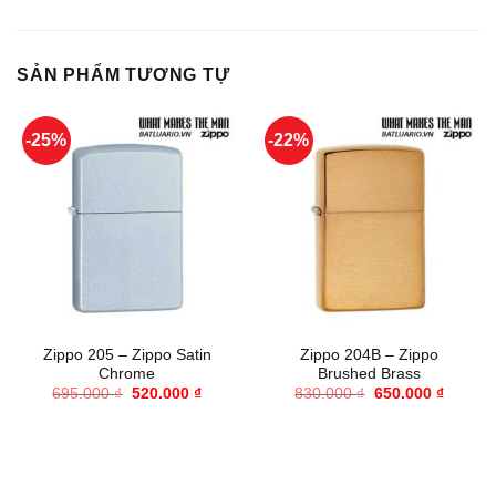
SẢN PHẨM TƯƠNG TỰ
-25%
-22%
Zippo 205 – Zippo Satin
Zippo 204B – Zippo
Chrome
Brushed Brass
Giá
Giá
Giá
Giá
695.000
₫
520.000
₫
830.000
₫
650.000
₫
gốc
hiện
gốc
hiện
là:
tại
là:
tại
695.000 ₫.
là:
830.000 ₫.
là:
520.000 ₫.
650.000