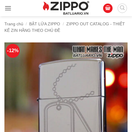
Bỏ
qua
nội
Trang chủ
/
BẬT LỬA ZIPPO
/
ZIPPO OUT CATALOG - THIẾT
dung
KẾ ZIN HÃNG THEO CHỦ ĐỀ
-12%