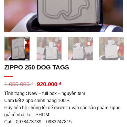
ZIPPO 250 DOG TAGS
Giá
Giá
1.050.000
₫
920.000
₫
gốc
hiện
Tình trạng : New – full box – nguyên tem
là:
tại
1.050.000 ₫.
là:
Cam kết zippo chính hãng 100%
920.000 ₫.
Hãy liên hệ chúng tôi để được tư vấn các sản phẩm zippo
giá rẻ nhất tại TPHCM.
Call : 0978473739 – 0983247815