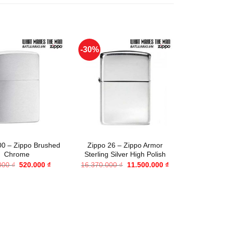
-30%
-22%
+
+
00 – Zippo Brushed
Zippo 26 – Zippo Armor
Zippo 2
Chrome
Sterling Silver High Polish
Herrin
Brush
Giá
Giá
Giá
Giá
000
₫
520.000
₫
16.370.000
₫
11.500.000
₫
gốc
hiện
gốc
hiện
830.00
là:
tại
là:
tại
695.000 ₫.
là:
16.370.000 ₫.
là:
520.000 ₫.
11.500.000 ₫.