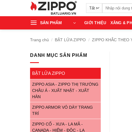
Bỏ
Tìm
qua
kiếm:
nội
SẢN PHẨM
GIỚI THIỆU
XĂNG & PH
dung
Trang chủ
/
BẬT LỬA ZIPPO
/
ZIPPO KHẮC THEO 
DANH MỤC SẢN PHẨM
BẬT LỬA ZIPPO
ZIPPO ASIA - ZIPPO THỊ TRƯỜNG
CHÂU Á - XUẤT NHẬT - XUẤT
HÀN
ZIPPO ARMOR VỎ DÀY TRANG
TRÍ
ZIPPO CỔ - XƯA - LA MÃ -
CANADA - HIẾM - ĐỘC - LẠ