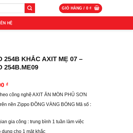
GIỎ HÀNG /
0
₫
IÊN HỆ
O 254B KHẮC AXIT MẸ 07 –
O 254B.ME09
00
₫
 theo công nghệ AXIT ĂN MÒN PHỦ SƠN
trên nền Zippo ĐỒNG VÀNG BÓNG Mã số :
ian gia công : trung bình 1 tuần làm việc
p dụng cho 1 mặt khắc