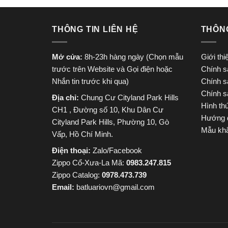
THÔNG TIN LIÊN HỆ
THÔN
Mở cửa:
8h-23h hàng ngày (Chọn mẫu
Giới th
trước trên Website và Gọi điện hoặc
Chính s
Nhắn tin trước khi qua)
Chính s
Chính s
Địa chỉ:
Chung Cư Cityland Park Hills
Hình th
CH1 , Đường số 10, Khu Dân Cư
Hướng 
Cityland Park Hills, Phường 10, Gò
Mẫu khắ
Vấp, Hồ Chí Minh.
Điện thoại:
Zalo/Facebook
Zippo Cổ-Xưa-La Mã:
0983.247.815
Zippo Catalog:
0978.473.739
Email:
batluariovn@gmail.com