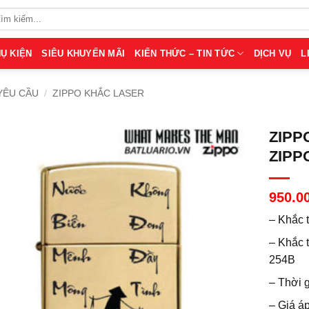
Ụ KIỆN
SIÊU KHUYẾN MÃI
KIẾN THỨC – TIN TỨC
DỊCH VỤ
L
YÊU CẦU
/
ZIPPO KHẮC LASER
ZIPP
ZIPP
950.0
– Khắc
– Khắc 
254B
– Thời g
– Giá á