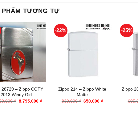
 PHẨM TƯƠNG TỰ
%
-22%
-25%
+
+
o 28729 – Zippo COTY
Zippo 214 – Zippo White
Zippo 2
2013 Windy Girl
Matte
Giá
Giá
Giá
Giá
00.000
₫
8.795.000
₫
830.000
₫
650.000
₫
695.
gốc
hiện
gốc
hiện
là:
tại
là:
tại
10.000.000 ₫.
là:
830.000 ₫.
là:
8.795.000 ₫.
650.000 ₫.