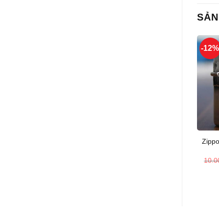
SẢN
-12
+
Zipp
10.0