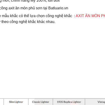
 mới, chính hãng Mỹ 100%, full box
công axit ăn mòn phủ sơn tại Batluario.vn
ùy mẫu khắc có thể lựa chọn công nghệ khắc :
AXIT ĂN MÒN 
y theo công nghệ khắc khác nhau.