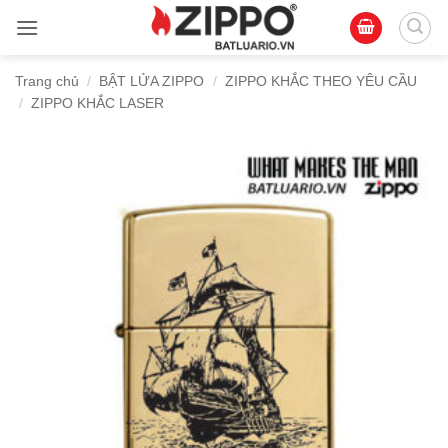
Bỏ
qua
nội
Trang chủ
/
BẬT LỬA ZIPPO
/
ZIPPO KHẮC THEO YÊU CẦU
dung
/
ZIPPO KHẮC LASER