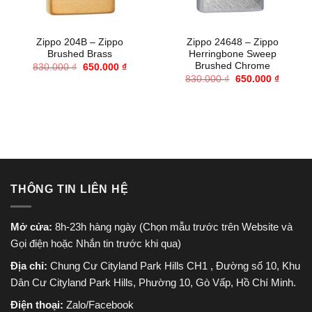
Zippo 204B – Zippo
Zippo 24648 – Zippo
Brushed Brass
Herringbone Sweep
Brushed Chrome
Giá
Giá
830.000
₫
650.000
₫
gốc
hiện
Giá
Giá
830.000
₫
650.000
₫
là:
tại
gốc
hiện
830.000 ₫.
là:
là:
tại
650.000 ₫.
830.000 ₫.
là:
650.000
THÔNG TIN LIÊN HỆ
Mở cửa:
8h-23h hàng ngày (Chọn mẫu trước trên Website và
Gọi điện hoặc Nhắn tin trước khi qua)
Địa chỉ:
Chung Cư Cityland Park Hills CH1 , Đường số 10, Khu
Dân Cư Cityland Park Hills, Phường 10, Gò Vấp, Hồ Chí Minh.
Điện thoại:
Zalo/Facebook